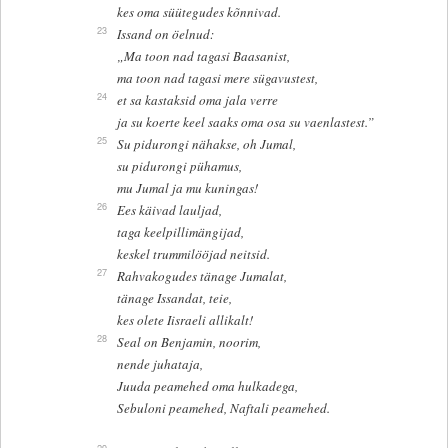
kes oma süütegudes kõnnivad.
23
Issand on öelnud:
„Ma toon nad tagasi Baasanist,
ma toon nad tagasi mere sügavustest,
24
et sa kastaksid oma jala verre
ja su koerte keel saaks oma osa su vaenlastest.”
25
Su pidurongi nähakse, oh Jumal,
su pidurongi pühamus,
mu Jumal ja mu kuningas!
26
Ees käivad lauljad,
taga keelpillimängijad,
keskel trummilööjad neitsid.
27
Rahvakogudes tänage Jumalat,
tänage Issandat, teie,
kes olete Iisraeli allikalt!
28
Seal on Benjamin, noorim,
nende juhataja,
Juuda peamehed oma hulkadega,
Sebuloni peamehed, Naftali peamehed.