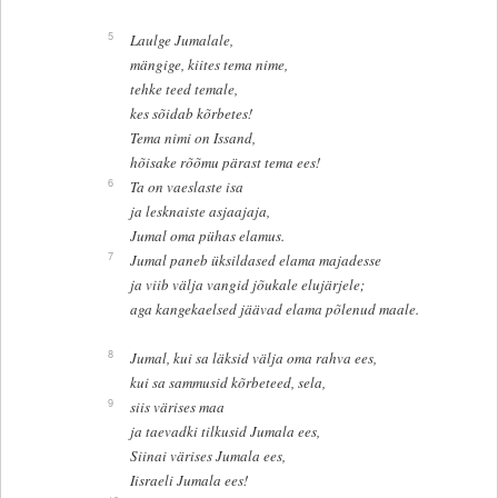
5
Laulge Jumalale,
mängige, kiites tema nime,
tehke teed temale,
kes sõidab kõrbetes!
Tema nimi on Issand,
hõisake rõõmu pärast tema ees!
6
Ta on vaeslaste isa
ja lesknaiste asjaajaja,
Jumal oma pühas elamus.
7
Jumal paneb üksildased elama majadesse
ja viib välja vangid jõukale elujärjele;
aga kangekaelsed jäävad elama põlenud maale.
8
Jumal, kui sa läksid välja oma rahva ees,
kui sa sammusid kõrbeteed, sela,
9
siis värises maa
ja taevadki tilkusid Jumala ees,
Siinai värises Jumala ees,
Iisraeli Jumala ees!