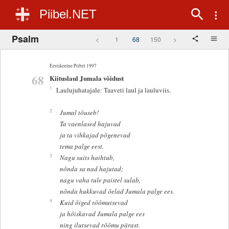
Piibel.NET
Psalm
<
1
68
150
>
Eestikeelne Piibel 1997
68
Kiituslaul Jumala võidust
1
Laulujuhatajale: Taaveti laul ja lauluviis.
2
Jumal tõuseb!
Ta vaenlased hajuvad
ja ta vihkajad põgenevad
tema palge eest.
3
Nagu suits haihtub,
nõnda sa nad hajutad;
nagu vaha tule paistel sulab,
nõnda hukkuvad õelad Jumala palge ees.
4
Kuid õiged rõõmutsevad
ja hõiskavad Jumala palge ees
ning ilutsevad rõõmu pärast.