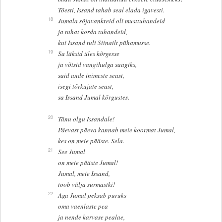
Tõesti, Issand tahab seal elada igavesti.
18
Jumala sõjavankreid oli musttuhandeid
ja tuhat korda tuhandeid,
kui Issand tuli Siinailt pühamusse.
19
Sa läksid üles kõrgesse
ja võtsid vangihulga saagiks,
said ande inimeste seast,
isegi tõrkujate seast,
sa Issand Jumal kõrgustes.
20
Tänu olgu Issandale!
Päevast päeva kannab meie koormat Jumal,
kes on meie pääste. Sela.
21
See Jumal
on meie pääste Jumal!
Jumal, meie Issand,
toob välja surmastki!
22
Aga Jumal peksab puruks
oma vaenlaste pea
ja nende karvase pealae,