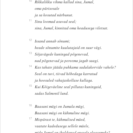
10
Rikkalikku vihma kallad sina, Jumal,
oma pärisosale
ja sa kosutad närbunut.
11
Sinu loomad asuvad seal;
sina, Jumal, kinnitad oma headusega viletsat.
12
Issand annab sõnumi;
heade sõnumite kuulutajaid on suur vägi.
13
Sõjavägede kuningad põgenevad,
nad põgenevad ja pereema jagab saagi.
14
Kas tahate jääda puhkama sadulakorvide vahele?
Seal on tuvi, tiivad hõbedaga karratud
ja hoosuled vahajaskollase kullaga.
15
Kui Kõigeväeline seal pillutas kuningaid,
sadas Salmonil lund.
16
Baasani mägi on Jumala mägi,
Baasani mägi on kühmuline mägi.
17
Mispärast te, kühmulised mäed,
vaatate kadedusega sellele mäele,
mida Jumal on ihaldanud enesele eluasemeks?