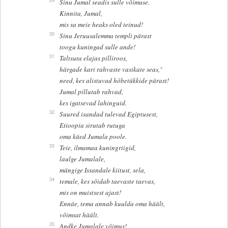
29
Sinu Jumal seadis sulle võimuse.
Kinnita, Jumal,
mis sa meie heaks oled teinud!
30
Sinu Jeruusalemma templi pärast
toogu kuningad sulle ande!
31
Taltsuta elajas pilliroos,
+
härgade kari rahvaste vasikate seas,
need, kes alistuvad hõbetükkide pärast!
Jumal pillutab rahvad,
kes igatsevad lahinguid.
32
Suured isandad tulevad Egiptusest,
Etioopia sirutab rutuga
oma käed Jumala poole.
33
Teie, ilmamaa kuningriigid,
laulge Jumalale,
mängige Issandale kiitust, sela,
34
temale, kes sõidab taevaste taevas,
mis on muistsest ajast!
Ennäe, tema annab kuulda oma häält,
võimsat häält.
35
Andke Jumalale võimus!