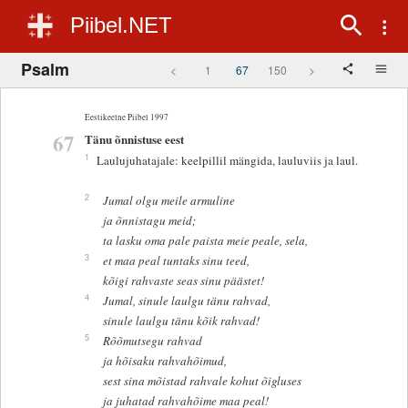
Piibel.NET
Psalm
<
1
67
150
>
Eestikeelne Piibel 1997
67
Tänu õnnistuse eest
1
Laulujuhatajale: keelpillil mängida, lauluviis ja laul.
2
Jumal olgu meile armuline
ja õnnistagu meid;
ta lasku oma pale paista meie peale, sela,
3
et maa peal tuntaks sinu teed,
kõigi rahvaste seas sinu päästet!
4
Jumal, sinule laulgu tänu rahvad,
sinule laulgu tänu kõik rahvad!
5
Rõõmutsegu rahvad
ja hõisaku rahvahõimud,
sest sina mõistad rahvale kohut õigluses
ja juhatad rahvahõime maa peal!