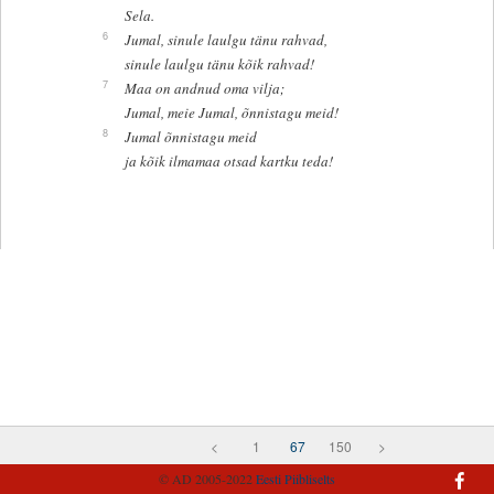
Sela.
6
Jumal, sinule laulgu tänu rahvad,
sinule laulgu tänu kõik rahvad!
7
Maa on andnud oma vilja;
Jumal, meie Jumal, õnnistagu meid!
8
Jumal õnnistagu meid
ja kõik ilmamaa otsad kartku teda!
<
1
67
150
>
© AD 2005-2022
Eesti Piibliselts