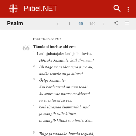
Piibel.NET
Psalm
<
1
66
150
>
Eestikeelne Piibel 1997
66
Tänulaul imelise abi eest
1
Laulujuhatajale: laul ja lauluviis.
Hõisake Jumalale, kõik ilmamaa!
2
Ülistage mängides tema nime au,
andke temale au ja kiitust!
3
Öelge Jumalale:
Kui kardetavad on sinu teod!
Su suure väe pärast teesklevad
su vaenlased su ees,
4
kõik ilmamaa kummardab sind
ja mängib sulle kiitust,
ta mängib kiitust su nimele. Sela.
5
Tulge ja vaadake Jumala tegusid,