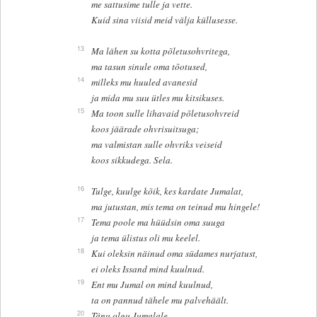
me sattusime tulle ja vette.
Kuid sina viisid meid välja küllusesse.
13
Ma lähen su kotta põletusohvritega,
ma tasun sinule oma tõotused,
14
milleks mu huuled avanesid
ja mida mu suu ütles mu kitsikuses.
15
Ma toon sulle lihavaid põletusohvreid
koos jäärade ohvrisuitsuga;
ma valmistan sulle ohvriks veiseid
koos sikkudega. Sela.
16
Tulge, kuulge kõik, kes kardate Jumalat,
ma jutustan, mis tema on teinud mu hingele!
17
Tema poole ma hüüdsin oma suuga
ja tema ülistus oli mu keelel.
18
Kui oleksin näinud oma südames nurjatust,
ei oleks Issand mind kuulnud.
19
Ent mu Jumal on mind kuulnud,
ta on pannud tähele mu palvehäält.
20
Tänu olgu Jumalale,