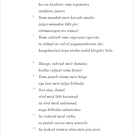
kes on kardetav oma tegemistes
inimlaste juures.
6
Tema muudab mere kuivaks maaks;
jalgsi minnakse läbi jõe;
rõõmutsegem siis temast!
7
Tema valitseb oma vägevuses igavesti,
ta silmad on valvel paganarahvaste üle;
kangekaelsed ärgu tõstku endid kõrgeks! Sela.
8
Tänage, rahvad, meie Jumalat,
kostku valjusti tema kiitus!
9
Tema paneb elama meie hinge
ega lase meie jalgu kõikuda.
10
Sest sina, Jumal,
oled meid läbi katsunud,
sa oled meid sulatanud,
nagu hõbedat sulatatakse.
11
Sa vedasid meid võrku,
sa panid vaotise meie niuetele.
12
Sa lasksid inimesi sõita meie pea peal,