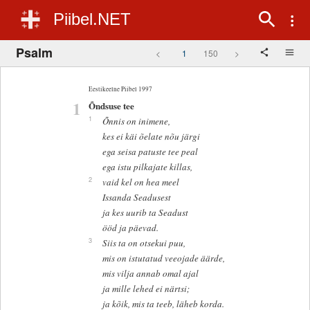
Piibel.NET
Psalm
<
1
150
>
Eestikeelne Piibel 1997
1
Õndsuse tee
1
Õnnis on inimene,
kes ei käi õelate nõu järgi
ega seisa patuste tee peal
ega istu pilkajate killas,
2
vaid kel on hea meel
Issanda Seadusest
ja kes uurib ta Seadust
ööd ja päevad.
3
Siis ta on otsekui puu,
mis on istutatud veeojade äärde,
mis vilja annab omal ajal
ja mille lehed ei närtsi;
ja kõik, mis ta teeb, läheb korda.