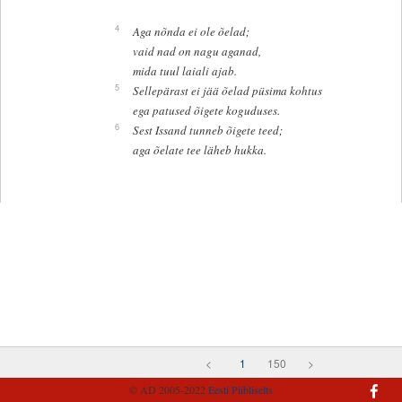
4
Aga nõnda ei ole õelad;
vaid nad on nagu aganad,
mida tuul laiali ajab.
5
Sellepärast ei jää õelad püsima kohtus
ega patused õigete koguduses.
6
Sest Issand tunneb õigete teed;
aga õelate tee läheb hukka.
<
1
150
>
© AD 2005-2022
Eesti Piibliselts