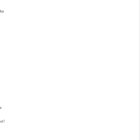
uhu
a
st!