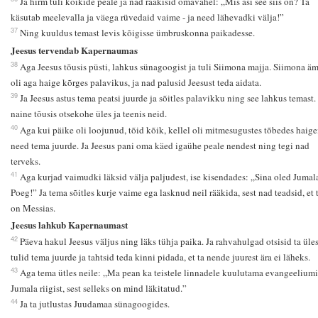
Ja hirm tuli kõikide peale ja nad rääkisid omavahel: „Mis asi see siis on? Ta
käsutab meelevalla ja väega rüvedaid vaime - ja need lähevadki välja!”
37
Ning kuuldus temast levis kõigisse ümbruskonna paikadesse.
Jeesus tervendab Kapernaumas
38
Aga Jeesus tõusis püsti, lahkus sünagoogist ja tuli Siimona majja. Siimona ä
oli aga haige kõrges palavikus, ja nad palusid Jeesust teda aidata.
39
Ja Jeesus astus tema peatsi juurde ja sõitles palavikku ning see lahkus temast.
naine tõusis otsekohe üles ja teenis neid.
40
Aga kui päike oli loojunud, tõid kõik, kellel oli mitmesugustes tõbedes haige
need tema juurde. Ja Jeesus pani oma käed igaühe peale nendest ning tegi nad
terveks.
41
Aga kurjad vaimudki läksid välja paljudest, ise kisendades: „Sina oled Jumal
Poeg!” Ja tema sõitles kurje vaime ega lasknud neil rääkida, sest nad teadsid, et
on Messias.
Jeesus lahkub Kapernaumast
42
Päeva hakul Jeesus väljus ning läks tühja paika. Ja rahvahulgad otsisid ta üles
tulid tema juurde ja tahtsid teda kinni pidada, et ta nende juurest ära ei läheks.
43
Aga tema ütles neile: „Ma pean ka teistele linnadele kuulutama evangeeliumi
Jumala riigist, sest selleks on mind läkitatud.”
44
Ja ta jutlustas Juudamaa sünagoogides.