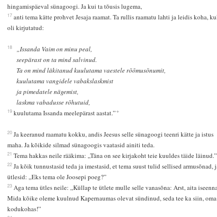
hingamispäeval sünagoogi. Ja kui ta tõusis lugema,
17
anti tema kätte prohvet Jesaja raamat. Ta rullis raamatu lahti ja leidis koha, k
oli kirjutatud:
18
„Issanda Vaim on minu peal,
seepärast on ta mind salvinud.
Ta on mind läkitanud kuulutama vaestele rõõmusõnumit,
kuulutama vangidele vabakslaskmist
ja pimedatele nägemist,
laskma vabadusse rõhutuid,
+
19
kuulutama Issanda meelepärast aastat.”
20
Ja keeranud raamatu kokku, andis Jeesus selle sünagoogi teenri kätte ja istus
maha. Ja kõikide silmad sünagoogis vaatasid ainiti teda.
21
Tema hakkas neile rääkima: „Täna on see kirjakoht teie kuuldes täide läinud.”
22
Ja kõik tunnustasid teda ja imestasid, et tema suust tulid sellised armusõnad, j
ütlesid: „Eks tema ole Joosepi poeg?”
23
Aga tema ütles neile: „Küllap te ütlete mulle selle vanasõna: Arst, aita iseenna
Mida kõike oleme kuulnud Kapernaumas olevat sündinud, seda tee ka siin, oma
kodukohas!”