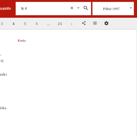
Piibel 1997
isainfo
3
4
5
6
...
24
>
Kuula
,
il.
saaks
iike.