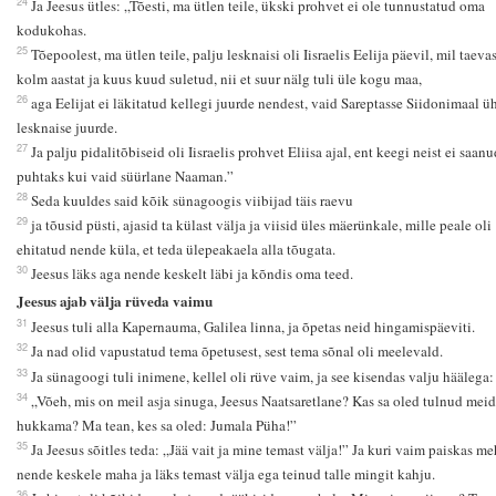
24
Ja Jeesus ütles: „Tõesti, ma ütlen teile, ükski prohvet ei ole tunnustatud oma
kodukohas.
25
Tõepoolest, ma ütlen teile, palju lesknaisi oli Iisraelis Eelija päevil, mil taevas
kolm aastat ja kuus kuud suletud, nii et suur nälg tuli üle kogu maa,
26
aga Eelijat ei läkitatud kellegi juurde nendest, vaid Sareptasse Siidonimaal ü
lesknaise juurde.
27
Ja palju pidalitõbiseid oli Iisraelis prohvet Eliisa ajal, ent keegi neist ei saanu
puhtaks kui vaid süürlane Naaman.”
28
Seda kuuldes said kõik sünagoogis viibijad täis raevu
29
ja tõusid püsti, ajasid ta külast välja ja viisid üles mäerünkale, mille peale oli
ehitatud nende küla, et teda ülepeakaela alla tõugata.
30
Jeesus läks aga nende keskelt läbi ja kõndis oma teed.
Jeesus ajab välja rüveda vaimu
31
Jeesus tuli alla Kapernauma, Galilea linna, ja õpetas neid hingamispäeviti.
32
Ja nad olid vapustatud tema õpetusest, sest tema sõnal oli meelevald.
33
Ja sünagoogi tuli inimene, kellel oli rüve vaim, ja see kisendas valju häälega:
34
„Võeh, mis on meil asja sinuga, Jeesus Naatsaretlane? Kas sa oled tulnud meid
hukkama? Ma tean, kes sa oled: Jumala Püha!”
35
Ja Jeesus sõitles teda: „Jää vait ja mine temast välja!” Ja kuri vaim paiskas m
nende keskele maha ja läks temast välja ega teinud talle mingit kahju.
36