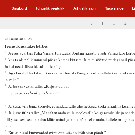
Sisukord
Juhuslik peatükk
Juhuslik salm
Tagasiside
L
<
1
...
2
Eestikeelne Piibel 1997
4
Jeesust kiusatakse kõrbes
1
Jeesus aga, täis Püha Vaimu, tuli tagasi Jordani äärest, ja aeti Vaimu läbi kõrbe
2
kus ta oli nelikümmend päeva kuradi kiusata. Ja ta ei söönud midagi neil päev
Ja kui need täis said, tuli talle nälg.
3
Aga kurat ütles talle: „Kui sa oled Jumala Poeg, siis ütle sellele kivile, et see 
leivaks!”
4
Ja Jeesus vastas talle: „Kirjutatud on:
Inimene ei ela üksnes leivast.”
5
Ja kurat viis tema kõrgele, et näidata talle ühe hetkega kõiki maailma kuningr
6
Ja kurat ütles talle: „Ma tahan anda sulle meelevalla kõigi nende üle ja nende
hiilguse, sest see on minu kätte antud ja mina võin selle anda, kellele ma iganes
tahan.
7
Kui sa nüüd kummardad minu ette, siis on kõik sinu päralt.”