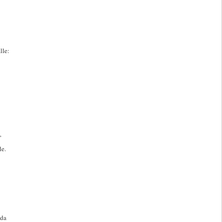
lle:
”
le.
öda