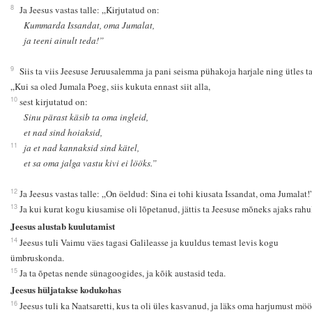
8
Ja Jeesus vastas talle: „Kirjutatud on:
Kummarda Issandat, oma Jumalat,
ja teeni ainult teda!”
9
Siis ta viis Jeesuse Jeruusalemma ja pani seisma pühakoja harjale ning ütles ta
„Kui sa oled Jumala Poeg, siis kukuta ennast siit alla,
10
sest kirjutatud on:
Sinu pärast käsib ta oma ingleid,
et nad sind hoiaksid,
11
ja et nad kannaksid sind kätel,
et sa oma jalga vastu kivi ei lööks.”
12
Ja Jeesus vastas talle: „On öeldud: Sina ei tohi kiusata Issandat, oma Jumalat!
13
Ja kui kurat kogu kiusamise oli lõpetanud, jättis ta Jeesuse mõneks ajaks rahu
Jeesus alustab kuulutamist
14
Jeesus tuli Vaimu väes tagasi Galileasse ja kuuldus temast levis kogu
ümbruskonda.
15
Ja ta õpetas nende sünagoogides, ja kõik austasid teda.
Jeesus hüljatakse kodukohas
16
Jeesus tuli ka Naatsaretti, kus ta oli üles kasvanud, ja läks oma harjumust mö