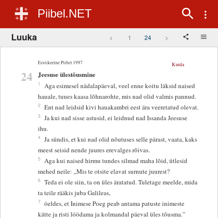
Piibel.NET
Luuka
<
1
24
>
Eestikeelne Piibel 1997
Kuula
24
Jeesuse ülestõusmine
1
Aga esimesel nädalapäeval, veel enne koitu läksid naised
hauale, tuues kaasa lõhnarohte, mis nad olid valmis pannud.
2
Ent nad leidsid kivi hauakambri eest ära veeretatud olevat.
3
Ja kui nad sisse astusid, ei leidnud nad Issanda Jeesuse
ihu.
4
Ja sündis, et kui nad olid nõutuses selle pärast, vaata, kaks
meest seisid nende juures erevalges rõivas.
5
Aga kui naised hirmu tundes silmad maha lõid, ütlesid
mehed neile: „Mis te otsite elavat surnute juurest?
6
Teda ei ole siin, ta on üles äratatud. Tuletage meelde, mida
ta teile rääkis juba Galileas,
7
öeldes, et Inimese Poeg peab antama patuste inimeste
kätte ja risti löödama ja kolmandal päeval üles tõusma.”