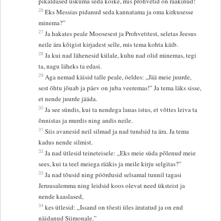
pikaldased uskuma seda kõike, mis prohvetid on rääkinud!
26
Eks Messias pidanud seda kannatama ja oma kirkusesse
minema?”
27
Ja hakates peale Moosesest ja Prohvetitest, seletas Jeesus
neile ära kõigist kirjadest selle, mis tema kohta käib.
28
Ja kui nad lähenesid külale, kuhu nad olid minemas, tegi
ta, nagu läheks ta edasi.
29
Aga nemad käisid talle peale, öeldes: „Jää meie juurde,
sest õhtu jõuab ja päev on juba veeremas!” Ja tema läks sisse,
et nende juurde jääda.
30
Ja see sündis, kui ta nendega lauas istus, et võttes leiva ta
õnnistas ja murdis ning andis neile.
31
Siis avanesid neil silmad ja nad tundsid ta ära. Ja tema
kadus nende silmist.
32
Ja nad ütlesid teineteisele: „Eks meie süda põlenud meie
sees, kui ta teel meiega rääkis ja meile kirju selgitas?”
33
Ja nad tõusid ning pöördusid selsamal tunnil tagasi
Jeruusalemma ning leidsid koos olevat need üksteist ja
nende kaaslased,
34
kes ütlesid: „Issand on tõesti üles äratatud ja on end
näidanud Siimonale.”