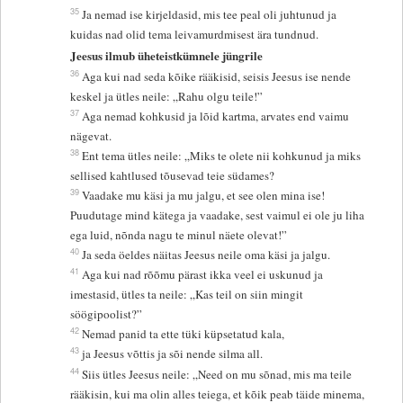
35
Ja nemad ise kirjeldasid, mis tee peal oli juhtunud ja
kuidas nad olid tema leivamurdmisest ära tundnud.
Jeesus ilmub üheteistkümnele jüngrile
36
Aga kui nad seda kõike rääkisid, seisis Jeesus ise nende
keskel ja ütles neile: „Rahu olgu teile!”
37
Aga nemad kohkusid ja lõid kartma, arvates end vaimu
nägevat.
38
Ent tema ütles neile: „Miks te olete nii kohkunud ja miks
sellised kahtlused tõusevad teie südames?
39
Vaadake mu käsi ja mu jalgu, et see olen mina ise!
Puudutage mind kätega ja vaadake, sest vaimul ei ole ju liha
ega luid, nõnda nagu te minul näete olevat!”
40
Ja seda öeldes näitas Jeesus neile oma käsi ja jalgu.
41
Aga kui nad rõõmu pärast ikka veel ei uskunud ja
imestasid, ütles ta neile: „Kas teil on siin mingit
söögipoolist?”
42
Nemad panid ta ette tüki küpsetatud kala,
43
ja Jeesus võttis ja sõi nende silma all.
44
Siis ütles Jeesus neile: „Need on mu sõnad, mis ma teile
rääkisin, kui ma olin alles teiega, et kõik peab täide minema,