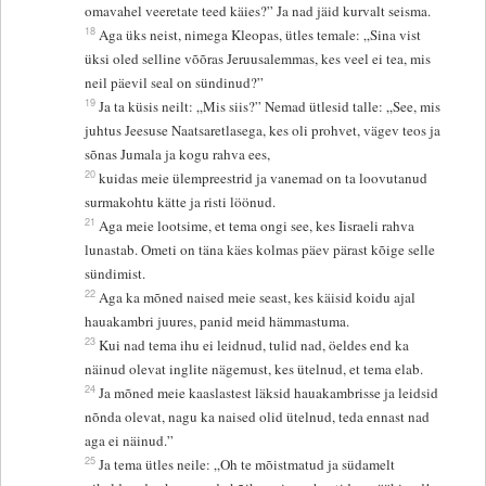
omavahel veeretate teed käies?” Ja nad jäid kurvalt seisma.
18
Aga üks neist, nimega Kleopas, ütles temale: „Sina vist
üksi oled selline võõras Jeruusalemmas, kes veel ei tea, mis
neil päevil seal on sündinud?”
19
Ja ta küsis neilt: „Mis siis?” Nemad ütlesid talle: „See, mis
juhtus Jeesuse Naatsaretlasega, kes oli prohvet, vägev teos ja
sõnas Jumala ja kogu rahva ees,
20
kuidas meie ülempreestrid ja vanemad on ta loovutanud
surmakohtu kätte ja risti löönud.
21
Aga meie lootsime, et tema ongi see, kes Iisraeli rahva
lunastab. Ometi on täna käes kolmas päev pärast kõige selle
sündimist.
22
Aga ka mõned naised meie seast, kes käisid koidu ajal
hauakambri juures, panid meid hämmastuma.
23
Kui nad tema ihu ei leidnud, tulid nad, öeldes end ka
näinud olevat inglite nägemust, kes ütelnud, et tema elab.
24
Ja mõned meie kaaslastest läksid hauakambrisse ja leidsid
nõnda olevat, nagu ka naised olid ütelnud, teda ennast nad
aga ei näinud.”
25
Ja tema ütles neile: „Oh te mõistmatud ja südamelt