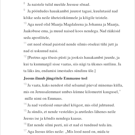
8
Ja naistele tulid meelde Jeesuse sõnad.
9
Ja pöördudes hauakambri juurest tagasi, kuulutasid nad
kõike seda neile üheteistkümnele ja kõigile teistele.
10
Aga need olid Maarja Magdaleena ja Johanna ja Maarja,
Jaakobuse ema, ja muud naised koos nendega. Nad rääkisid
seda apostlitele,
11
ent need sõnad paistsid nende silmis otsekui tühi jutt ja
nad ei uskunud naisi.
12
[Peetrus aga tõusis püsti ja jooksis hauakambri juurde, ja
kui ta kummargil sisse vaatas, siis nägi ta üksnes surilinu. Ja
ta läks ära, endamisi imestades sündinu üle.]
Jeesus ilmub jüngritele Emmause teel
13
Ja vaata, kaks nendest olid selsamal päeval minemas külla,
+
mis on Jeruusalemmast umbes kümne kilomeetri kaugusel,
mille nimi on Emmaus.
14
Ja nad vestlesid omavahel kõigest, mis olid juhtunud.
15
Ja sündis, et nende vesteldes ja arutledes lähenes neile
Jeesus ise ja kõndis nendega kaasas.
16
Ent nende silmi peeti, nii et nad ei tundnud teda ära.
17
Aga Jeesus ütles neile: „Mis lood need on, mida te