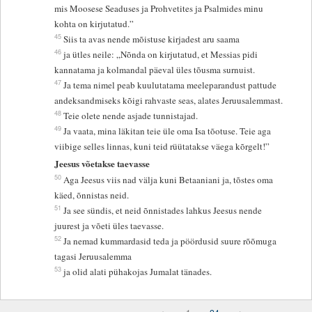
mis Moosese Seaduses ja Prohvetites ja Psalmides minu
kohta on kirjutatud.”
45
Siis ta avas nende mõistuse kirjadest aru saama
46
ja ütles neile: „Nõnda on kirjutatud, et Messias pidi
kannatama ja kolmandal päeval üles tõusma surnuist.
47
Ja tema nimel peab kuulutatama meeleparandust pattude
andeksandmiseks kõigi rahvaste seas, alates Jeruusalemmast.
48
Teie olete nende asjade tunnistajad.
49
Ja vaata, mina läkitan teie üle oma Isa tõotuse. Teie aga
viibige selles linnas, kuni teid rüütatakse väega kõrgelt!”
Jeesus võetakse taevasse
50
Aga Jeesus viis nad välja kuni Betaaniani ja, tõstes oma
käed, õnnistas neid.
51
Ja see sündis, et neid õnnistades lahkus Jeesus nende
juurest ja võeti üles taevasse.
52
Ja nemad kummardasid teda ja pöördusid suure rõõmuga
tagasi Jeruusalemma
53
ja olid alati pühakojas Jumalat tänades.