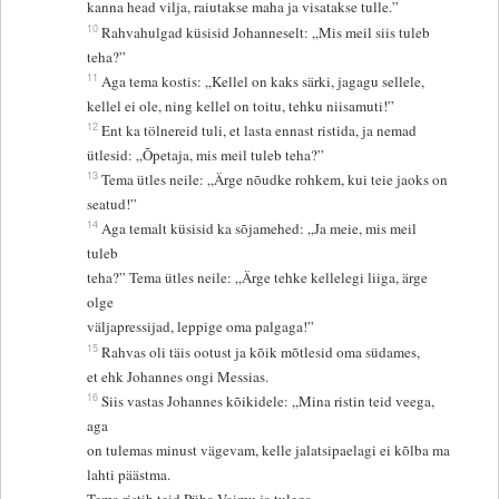
kanna head vilja, raiutakse maha ja visatakse tulle.”
10
Rahvahulgad küsisid Johanneselt: „Mis meil siis tuleb
teha?”
11
Aga tema kostis: „Kellel on kaks särki, jagagu sellele,
kellel ei ole, ning kellel on toitu, tehku niisamuti!”
12
Ent ka tölnereid tuli, et lasta ennast ristida, ja nemad
ütlesid: „Õpetaja, mis meil tuleb teha?”
13
Tema ütles neile: „Ärge nõudke rohkem, kui teie jaoks on
seatud!”
14
Aga temalt küsisid ka sõjamehed: „Ja meie, mis meil
tuleb
teha?” Tema ütles neile: „Ärge tehke kellelegi liiga, ärge
olge
väljapressijad, leppige oma palgaga!”
15
Rahvas oli täis ootust ja kõik mõtlesid oma südames,
et ehk Johannes ongi Messias.
16
Siis vastas Johannes kõikidele: „Mina ristin teid veega,
aga
on tulemas minust vägevam, kelle jalatsipaelagi ei kõlba ma
lahti päästma.