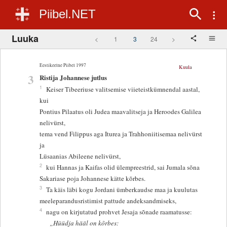
Piibel.NET
Luuka
<
1
3
24
>
Eestikeelne Piibel 1997
Kuula
3
Ristija Johannese jutlus
1
Keiser Tibeeriuse valitsemise viieteistkümnendal aastal,
kui
Pontius Pilaatus oli Judea maavalitseja ja Heroodes Galilea
nelivürst,
tema vend Filippus aga Iturea ja Trahhoniitisemaa nelivürst
ja
Lüsaanias Abileene nelivürst,
2
kui Hannas ja Kaifas olid ülempreestrid, sai Jumala sõna
Sakariase poja Johannese kätte kõrbes.
3
Ta käis läbi kogu Jordani ümberkaudse maa ja kuulutas
meeleparandusristimist pattude andeksandmiseks,
4
nagu on kirjutatud prohvet Jesaja sõnade raamatusse:
„Hüüdja hääl on kõrbes: