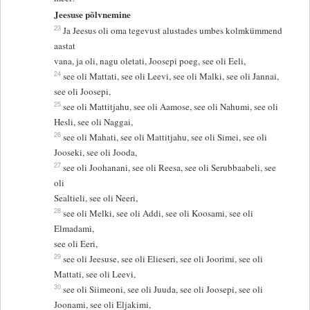
Jeesuse põlvnemine
23
Ja Jeesus oli oma tegevust alustades umbes kolmkümmend
aastat
vana, ja oli, nagu oletati, Joosepi poeg, see oli Eeli,
24
see oli Mattati, see oli Leevi, see oli Malki, see oli Jannai,
see oli Joosepi,
25
see oli Mattitjahu, see oli Aamose, see oli Nahumi, see oli
Hesli, see oli Naggai,
26
see oli Mahati, see oli Mattitjahu, see oli Simei, see oli
Jooseki, see oli Jooda,
27
see oli Joohanani, see oli Reesa, see oli Serubbaabeli, see
oli
Sealtieli, see oli Neeri,
28
see oli Melki, see oli Addi, see oli Koosami, see oli
Elmadami,
see oli Eeri,
29
see oli Jeesuse, see oli Elieseri, see oli Joorimi, see oli
Mattati, see oli Leevi,
30
see oli Siimeoni, see oli Juuda, see oli Joosepi, see oli
Joonami, see oli Eljakimi,