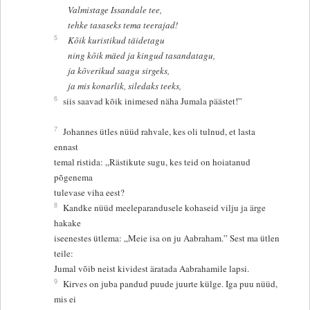
Valmistage Issandale tee,
tehke tasaseks tema teerajad!
5
Kõik kuristikud täidetagu
ning kõik mäed ja kingud tasandatagu,
ja kõverikud saagu sirgeks,
ja mis konarlik, siledaks teeks,
6
siis saavad kõik inimesed näha Jumala päästet!”
7
Johannes ütles nüüd rahvale, kes oli tulnud, et lasta
ennast
temal ristida: „Rästikute sugu, kes teid on hoiatanud
põgenema
tulevase viha eest?
8
Kandke nüüd meeleparandusele kohaseid vilju ja ärge
hakake
iseenestes ütlema: „Meie isa on ju Aabraham.” Sest ma ütlen
teile:
Jumal võib neist kividest äratada Aabrahamile lapsi.
9
Kirves on juba pandud puude juurte külge. Iga puu nüüd,
mis ei