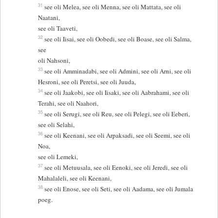
31
see oli Melea, see oli Menna, see oli Mattata, see oli
Naatani,
see oli Taaveti,
32
see oli Iisai, see oli Oobedi, see oli Boase, see oli Salma,
see
oli Nahsoni,
33
see oli Amminadabi, see oli Admini, see oli Arni, see oli
Hesroni, see oli Peretsi, see oli Juuda,
34
see oli Jaakobi, see oli Iisaki, see oli Aabrahami, see oli
Terahi, see oli Naahori,
35
see oli Serugi, see oli Reu, see oli Pelegi, see oli Eeberi,
see oli Selahi,
36
see oli Keenani, see oli Arpaksadi, see oli Seemi, see oli
Noa,
see oli Lemeki,
37
see oli Metuusala, see oli Eenoki, see oli Jeredi, see oli
Mahalaleli, see oli Keenani,
38
see oli Enose, see oli Seti, see oli Aadama, see oli Jumala
poeg.