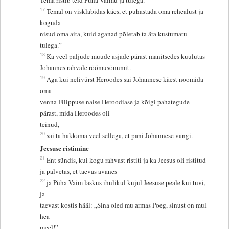
Tema ristib teid Püha Vaimu ja tulega.
17
Temal on visklabidas käes, et puhastada oma rehealust ja
koguda
nisud oma aita, kuid aganad põletab ta ära kustumatu
tulega.”
18
Ka veel paljude muude asjade pärast manitsedes kuulutas
Johannes rahvale rõõmusõnumit.
19
Aga kui nelivürst Heroodes sai Johannese käest noomida
oma
venna Filippuse naise Heroodiase ja kõigi pahategude
pärast, mida Heroodes oli
teinud,
20
sai ta hakkama veel sellega, et pani Johannese vangi.
Jeesuse ristimine
21
Ent sündis, kui kogu rahvast ristiti ja ka Jeesus oli ristitud
ja palvetas, et taevas avanes
22
ja Püha Vaim laskus ihulikul kujul Jeesuse peale kui tuvi,
ja
taevast kostis hääl: „Sina oled mu armas Poeg, sinust on mul
hea
meel!”