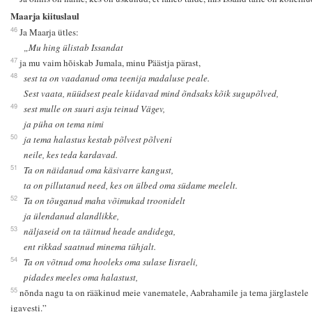
Maarja kiituslaul
46
Ja Maarja ütles:
„Mu hing ülistab Issandat
47
ja mu vaim hõiskab Jumala, minu Päästja pärast,
48
sest ta on vaadanud oma teenija madaluse peale.
Sest vaata, nüüdsest peale kiidavad mind õndsaks kõik sugupõlved,
49
sest mulle on suuri asju teinud Vägev,
ja püha on tema nimi
50
ja tema halastus kestab põlvest põlveni
neile, kes teda kardavad.
51
Ta on näidanud oma käsivarre kangust,
ta on pillutanud need, kes on ülbed oma südame meelelt.
52
Ta on tõuganud maha võimukad troonidelt
ja ülendanud alandlikke,
53
näljaseid on ta täitnud heade andidega,
ent rikkad saatnud minema tühjalt.
54
Ta on võtnud oma hooleks oma sulase Iisraeli,
pidades meeles oma halastust,
55
nõnda nagu ta on rääkinud meie vanematele, Aabrahamile ja tema järglastele
igavesti.”