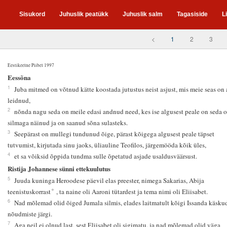
Sisukord
Juhuslik peatükk
Juhuslik salm
Tagasiside
L
<
1
2
3
Eestikeelne Piibel 1997
1
Eessõna
1
Juba mitmed on võtnud kätte koostada jutustus neist asjust, mis meie seas on 
leidnud,
2
nõnda nagu seda on meile edasi andnud need, kes ise algusest peale on seda 
silmaga näinud ja on saanud sõna sulasteks.
3
Seepärast on mullegi tundunud õige, pärast kõigega algusest peale täpset
tutvumist, kirjutada sinu jaoks, üliauline Teofilos, järgemööda kõik üles,
4
et sa võiksid õppida tundma sulle õpetatud asjade usaldusväärsust.
Ristija Johannese sünni ettekuulutus
5
Juuda kuninga Heroodese päevil elas preester, nimega Sakarias, Abija
+
teenistuskorrast
, ta naine oli Aaroni tütardest ja tema nimi oli Eliisabet.
6
Nad mõlemad olid õiged Jumala silmis, elades laitmatult kõigi Issanda käskud
nõudmiste järgi.
7
Aga neil ei olnud last, sest Eliisabet oli sigimatu, ja nad mõlemad olid väga