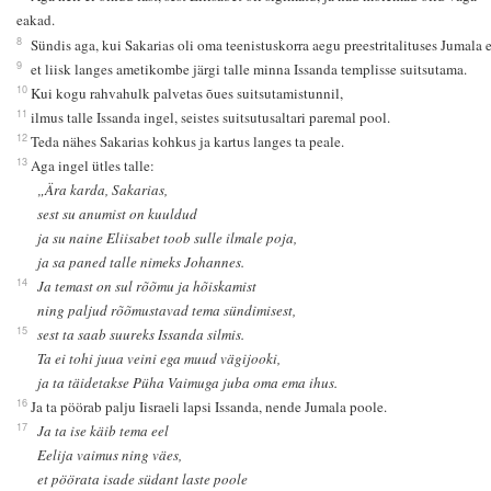
eakad.
8
Sündis aga, kui Sakarias oli oma teenistuskorra aegu preestritalituses Jumala e
9
et liisk langes ametikombe järgi talle minna Issanda templisse suitsutama.
10
Kui kogu rahvahulk palvetas õues suitsutamistunnil,
11
ilmus talle Issanda ingel, seistes suitsutusaltari paremal pool.
12
Teda nähes Sakarias kohkus ja kartus langes ta peale.
13
Aga ingel ütles talle:
„Ära karda, Sakarias,
sest su anumist on kuuldud
ja su naine Eliisabet toob sulle ilmale poja,
ja sa paned talle nimeks Johannes.
14
Ja temast on sul rõõmu ja hõiskamist
ning paljud rõõmustavad tema sündimisest,
15
sest ta saab suureks Issanda silmis.
Ta ei tohi juua veini ega muud vägijooki,
ja ta täidetakse Püha Vaimuga juba oma ema ihus.
16
Ja ta pöörab palju Iisraeli lapsi Issanda, nende Jumala poole.
17
Ja ta ise käib tema eel
Eelija vaimus ning väes,
et pöörata isade südant laste poole