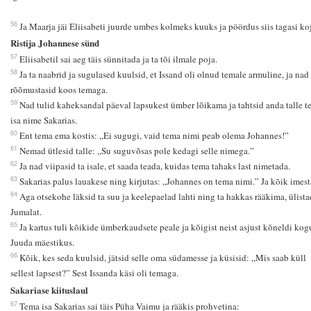
56
Ja Maarja jäi Eliisabeti juurde umbes kolmeks kuuks ja pöördus siis tagasi ko
Ristija Johannese sünd
57
Eliisabetil sai aeg täis sünnitada ja ta tõi ilmale poja.
58
Ja ta naabrid ja sugulased kuulsid, et Issand oli olnud temale armuline, ja nad
rõõmustasid koos temaga.
59
Nad tulid kaheksandal päeval lapsukest ümber lõikama ja tahtsid anda talle 
isa nime Sakarias.
60
Ent tema ema kostis: „Ei sugugi, vaid tema nimi peab olema Johannes!”
61
Nemad ütlesid talle: „Su suguvõsas pole kedagi selle nimega.”
62
Ja nad viipasid ta isale, et saada teada, kuidas tema tahaks last nimetada.
63
Sakarias palus lauakese ning kirjutas: „Johannes on tema nimi.” Ja kõik imest
64
Aga otsekohe läksid ta suu ja keelepaelad lahti ning ta hakkas rääkima, ülista
Jumalat.
65
Ja kartus tuli kõikide ümberkaudsete peale ja kõigist neist asjust kõneldi kog
Juuda mäestikus.
66
Kõik, kes seda kuulsid, jätsid selle oma südamesse ja küsisid: „Mis saab küll
sellest lapsest?” Sest Issanda käsi oli temaga.
Sakariase kiituslaul
67
Tema isa Sakarias sai täis Püha Vaimu ja rääkis prohvetina: