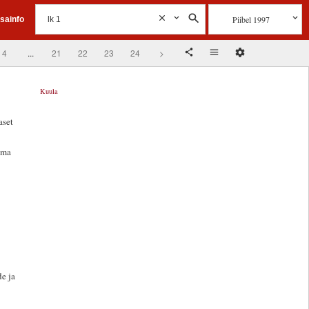
Piibel 1997
isainfo
4
...
21
22
23
24
>
Kuula
aset
oma
e ja