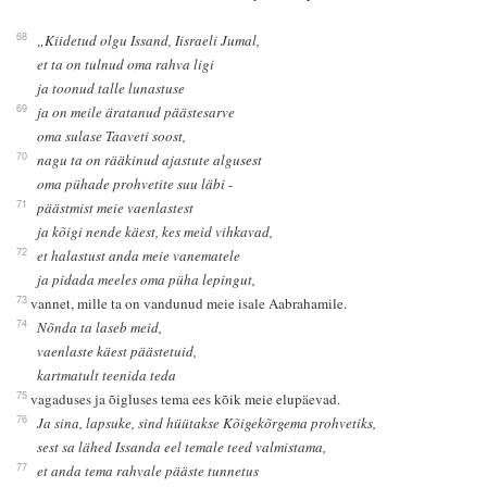
68
„Kiidetud olgu Issand, Iisraeli Jumal,
et ta on tulnud oma rahva ligi
ja toonud talle lunastuse
69
ja on meile äratanud päästesarve
oma sulase Taaveti soost,
70
nagu ta on rääkinud ajastute algusest
oma pühade prohvetite suu läbi -
71
päästmist meie vaenlastest
ja kõigi nende käest, kes meid vihkavad,
72
et halastust anda meie vanematele
ja pidada meeles oma püha lepingut,
73
vannet, mille ta on vandunud meie isale Aabrahamile.
74
Nõnda ta laseb meid,
vaenlaste käest päästetuid,
kartmatult teenida teda
75
vagaduses ja õigluses tema ees kõik meie elupäevad.
76
Ja sina, lapsuke, sind hüütakse Kõigekõrgema prohvetiks,
sest sa lähed Issanda eel temale teed valmistama,
77
et anda tema rahvale pääste tunnetus