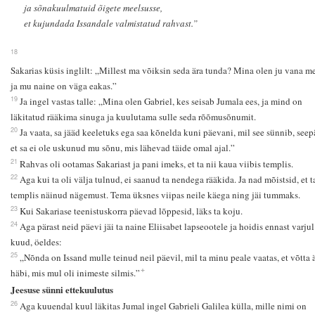
ja sõnakuulmatuid õigete meelsusse,
et kujundada Issandale valmistatud rahvast.”
18
Sakarias küsis inglilt: „Millest ma võiksin seda ära tunda? Mina olen ju vana m
ja mu naine on väga eakas.”
19
Ja ingel vastas talle: „Mina olen Gabriel, kes seisab Jumala ees, ja mind on
läkitatud rääkima sinuga ja kuulutama sulle seda rõõmusõnumit.
20
Ja vaata, sa jääd keeletuks ega saa kõnelda kuni päevani, mil see sünnib, seep
et sa ei ole uskunud mu sõnu, mis lähevad täide omal ajal.”
21
Rahvas oli ootamas Sakariast ja pani imeks, et ta nii kaua viibis templis.
22
Aga kui ta oli välja tulnud, ei saanud ta nendega rääkida. Ja nad mõistsid, et ta
templis näinud nägemust. Tema üksnes viipas neile käega ning jäi tummaks.
23
Kui Sakariase teenistuskorra päevad lõppesid, läks ta koju.
24
Aga pärast neid päevi jäi ta naine Eliisabet lapseootele ja hoidis ennast varjul
kuud, öeldes:
25
„Nõnda on Issand mulle teinud neil päevil, mil ta minu peale vaatas, et võtta 
+
häbi, mis mul oli inimeste silmis.”
Jeesuse sünni ettekuulutus
26
Aga kuuendal kuul läkitas Jumal ingel Gabrieli Galilea külla, mille nimi on