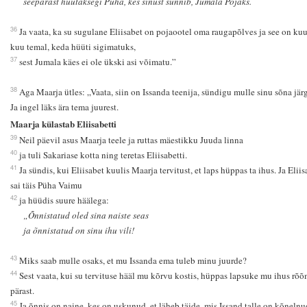
seepärast hüütaksegi Püha, kes sinust sünnib, Jumala Pojaks.
36
Ja vaata, ka su sugulane Eliisabet on pojaootel oma raugapõlves ja see on ku
kuu temal, keda hüüti sigimatuks,
37
sest Jumala käes ei ole ükski asi võimatu.”
38
Aga Maarja ütles: „Vaata, siin on Issanda teenija, sündigu mulle sinu sõna järg
Ja ingel läks ära tema juurest.
Maarja külastab Eliisabetti
39
Neil päevil asus Maarja teele ja ruttas mäestikku Juuda linna
40
ja tuli Sakariase kotta ning teretas Eliisabetti.
41
Ja sündis, kui Eliisabet kuulis Maarja tervitust, et laps hüppas ta ihus. Ja Eliis
sai täis Püha Vaimu
42
ja hüüdis suure häälega:
„Õnnistatud oled sina naiste seas
ja õnnistatud on sinu ihu vili!
43
Miks saab mulle osaks, et mu Issanda ema tuleb minu juurde?
44
Sest vaata, kui su tervituse hääl mu kõrvu kostis, hüppas lapsuke mu ihus rõ
pärast.
45
Ja õnnis on naine, kes on uskunud, et läheb täide, mis Issand talle on kõnelnu