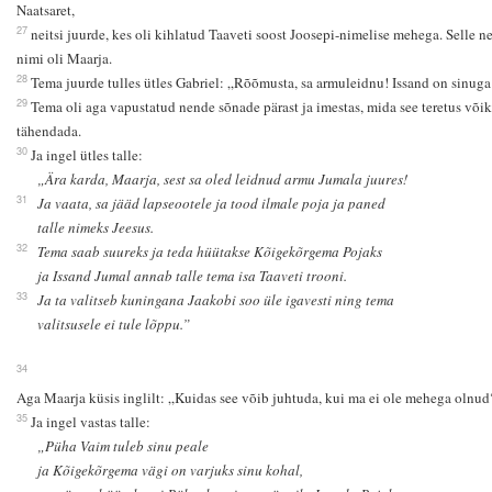
Naatsaret,
27
neitsi juurde, kes oli kihlatud Taaveti soost Joosepi-nimelise mehega. Selle ne
nimi oli Maarja.
28
Tema juurde tulles ütles Gabriel: „Rõõmusta, sa armuleidnu! Issand on sinuga
29
Tema oli aga vapustatud nende sõnade pärast ja imestas, mida see teretus võik
tähendada.
30
Ja ingel ütles talle:
„Ära karda, Maarja, sest sa oled leidnud armu Jumala juures!
31
Ja vaata, sa jääd lapseootele ja tood ilmale poja ja paned
talle nimeks Jeesus.
32
Tema saab suureks ja teda hüütakse Kõigekõrgema Pojaks
ja Issand Jumal annab talle tema isa Taaveti trooni.
33
Ja ta valitseb kuningana Jaakobi soo üle igavesti ning tema
valitsusele ei tule lõppu.”
34
Aga Maarja küsis inglilt: „Kuidas see võib juhtuda, kui ma ei ole mehega olnud
35
Ja ingel vastas talle:
„Püha Vaim tuleb sinu peale
ja Kõigekõrgema vägi on varjuks sinu kohal,