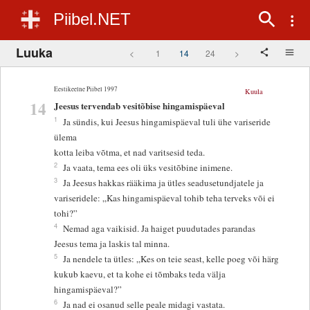
Piibel.NET
Luuka
<
1
14
24
>
Eestikeelne Piibel 1997
Kuula
14
Jeesus tervendab vesitõbise hingamispäeval
1
Ja sündis, kui Jeesus hingamispäeval tuli ühe variseride
ülema
kotta leiba võtma, et nad varitsesid teda.
2
Ja vaata, tema ees oli üks vesitõbine inimene.
3
Ja Jeesus hakkas rääkima ja ütles seadusetundjatele ja
variseridele: „Kas hingamispäeval tohib teha terveks või ei
tohi?”
4
Nemad aga vaikisid. Ja haiget puudutades parandas
Jeesus tema ja laskis tal minna.
5
Ja nendele ta ütles: „Kes on teie seast, kelle poeg või härg
kukub kaevu, et ta kohe ei tõmbaks teda välja
hingamispäeval?”
6
Ja nad ei osanud selle peale midagi vastata.