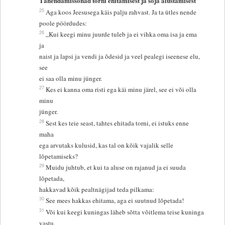
Tähendamissõnad torni ehitamisest ja sõja alustamisest
25
Aga koos Jeesusega käis palju rahvast. Ja ta ütles nende
poole pöördudes:
26
„Kui keegi minu juurde tuleb ja ei vihka oma isa ja ema
ja
naist ja lapsi ja vendi ja õdesid ja veel pealegi iseenese elu,
see
ei saa olla minu jünger.
27
Kes ei kanna oma risti ega käi minu järel, see ei või olla
minu
jünger.
28
Sest kes teie seast, tahtes ehitada torni, ei istuks enne
maha
ega arvutaks kulusid, kas tal on kõik vajalik selle
lõpetamiseks?
29
Muidu juhtub, et kui ta aluse on rajanud ja ei suuda
lõpetada,
hakkavad kõik pealtnägijad teda pilkama:
30
See mees hakkas ehitama, aga ei suutnud lõpetada!
31
Või kui keegi kuningas läheb sõtta võitlema teise kuninga
vastu,