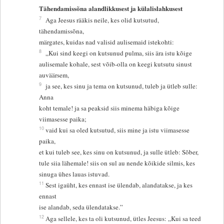
Tähendamissõna alandlikkusest ja külalislahkusest
7
Aga Jeesus rääkis neile, kes olid kutsutud,
tähendamissõna,
märgates, kuidas nad valisid aulisemaid istekohti:
8
„Kui sind keegi on kutsunud pulma, siis ära istu kõige
aulisemale kohale, sest võib-olla on keegi kutsutu sinust
auväärsem,
9
ja see, kes sinu ja tema on kutsunud, tuleb ja ütleb sulle:
Anna
koht temale! ja sa peaksid siis minema häbiga kõige
viimasesse paika;
10
vaid kui sa oled kutsutud, siis mine ja istu viimasesse
paika,
et kui tuleb see, kes sinu on kutsunud, ja sulle ütleb: Sõber,
tule siia lähemale! siis on sul au nende kõikide silmis, kes
sinuga ühes lauas istuvad.
11
Sest igaüht, kes ennast ise ülendab, alandatakse, ja kes
ennast
ise alandab, seda ülendatakse.”
12
Aga sellele, kes ta oli kutsunud, ütles Jeesus: „Kui sa teed