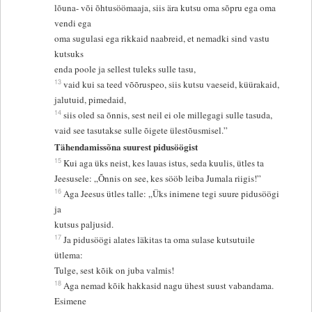
lõuna- või õhtusöömaaja, siis ära kutsu oma sõpru ega oma
vendi ega
oma sugulasi ega rikkaid naabreid, et nemadki sind vastu
kutsuks
enda poole ja sellest tuleks sulle tasu,
13
vaid kui sa teed võõruspeo, siis kutsu vaeseid, küürakaid,
jalutuid, pimedaid,
14
siis oled sa õnnis, sest neil ei ole millegagi sulle tasuda,
vaid see tasutakse sulle õigete ülestõusmisel.”
Tähendamissõna suurest pidusöögist
15
Kui aga üks neist, kes lauas istus, seda kuulis, ütles ta
Jeesusele: „Õnnis on see, kes sööb leiba Jumala riigis!”
16
Aga Jeesus ütles talle: „Üks inimene tegi suure pidusöögi
ja
kutsus paljusid.
17
Ja pidusöögi alates läkitas ta oma sulase kutsutuile
ütlema:
Tulge, sest kõik on juba valmis!
18
Aga nemad kõik hakkasid nagu ühest suust vabandama.
Esimene