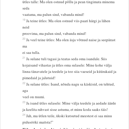
ütles talle: Ma olen ostnud põllu ja pean tingimata minema
seda
vaatama, ma palun sind, vabanda mind!
19
Ja teine ütles: Ma olen ostnud viis paari härgi ja lähen
neid
proovima, ma palun sind, vabanda mind!
20
Ja veel teine ütles: Ma olen äsja võtnud naise ja seepärast
ma
ei saa tulla.
21
Ja sulane tuli tagasi ja teatas seda oma isandale. Siis
kojaisand vihastas ja ütles oma sulasele: Mine kohe välja
linna tänavatele ja teedele ja too siia vaeseid ja küürakaid ja
pimedaid ja jalutuid!
22
Ja sulane ütles: Isand, nõnda nagu sa käskisid, on tehtud,
aga
veel on ruumi.
23
Ja isand ütles sulasele: Mine välja teedele ja aedade äärde
ja keelita rahvast sisse astuma, et minu koda saaks täis!
24
Jah, ma ütlen teile, ükski kutsutud meestest ei saa minu
pidusööki maitsta!”