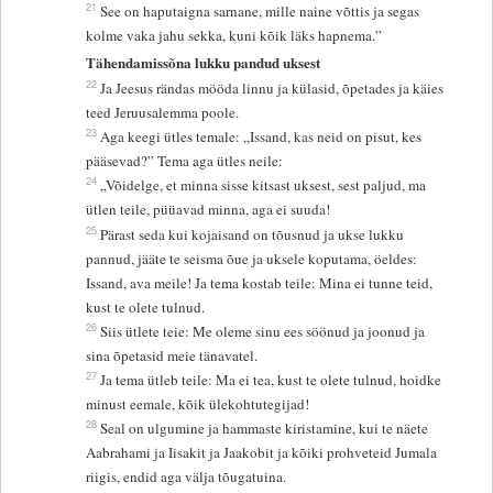
21
See on haputaigna sarnane, mille naine võttis ja segas
kolme vaka jahu sekka, kuni kõik läks hapnema.”
Tähendamissõna lukku pandud uksest
22
Ja Jeesus rändas mööda linnu ja külasid, õpetades ja käies
teed Jeruusalemma poole.
23
Aga keegi ütles temale: „Issand, kas neid on pisut, kes
pääsevad?” Tema aga ütles neile:
24
„Võidelge, et minna sisse kitsast uksest, sest paljud, ma
ütlen teile, püüavad minna, aga ei suuda!
25
Pärast seda kui kojaisand on tõusnud ja ukse lukku
pannud, jääte te seisma õue ja uksele koputama, öeldes:
Issand, ava meile! Ja tema kostab teile: Mina ei tunne teid,
kust te olete tulnud.
26
Siis ütlete teie: Me oleme sinu ees söönud ja joonud ja
sina õpetasid meie tänavatel.
27
Ja tema ütleb teile: Ma ei tea, kust te olete tulnud, hoidke
minust eemale, kõik ülekohtutegijad!
28
Seal on ulgumine ja hammaste kiristamine, kui te näete
Aabrahami ja Iisakit ja Jaakobit ja kõiki prohveteid Jumala
riigis, endid aga välja tõugatuina.