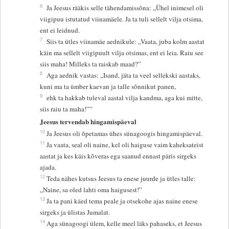
6
Ja Jeesus rääkis selle tähendamissõna: „Ühel inimesel oli
viigipuu istutatud viinamäele. Ja ta tuli sellelt vilja otsima,
ent ei leidnud.
7
Siis ta ütles viinamäe aednikule: „Vaata, juba kolm aastat
käin ma sellelt viigipuult vilja otsimas, ent ei leia. Raiu see
siis maha! Milleks ta raiskab maad?”
8
Aga aednik vastas: „Isand, jäta ta veel sellekski aastaks,
kuni ma ta ümber kaevan ja talle sõnnikut panen,
9
ehk ta hakkab tuleval aastal vilja kandma, aga kui mitte,
siis raiu ta maha!””
Jeesus tervendab hingamispäeval
10
Ja Jeesus oli õpetamas ühes sünagoogis hingamispäeval.
11
Ja vaata, seal oli naine, kel oli haiguse vaim kaheksateist
aastat ja kes käis kõveras ega saanud ennast päris sirgeks
ajada.
12
Teda nähes kutsus Jeesus ta enese juurde ja ütles talle:
„Naine, sa oled lahti oma haigusest!”
13
Ja ta pani käed tema peale ja otsekohe ajas naine enese
sirgeks ja ülistas Jumalat.
14
Aga sünagoogi ülem, kelle meel läks pahaseks, et Jeesus