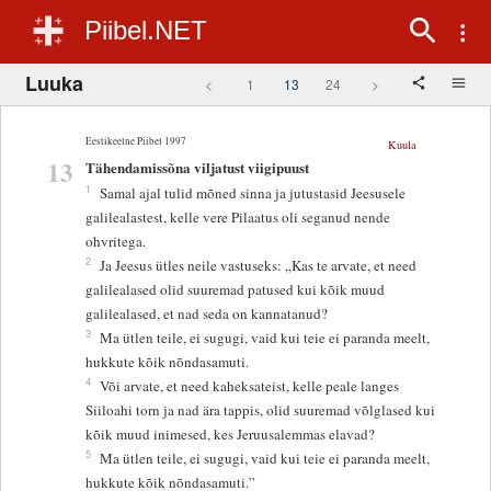
Piibel.NET
Luuka
<
1
13
24
>
Eestikeelne Piibel 1997
Kuula
13
Tähendamissõna viljatust viigipuust
1
Samal ajal tulid mõned sinna ja jutustasid Jeesusele
galilealastest, kelle vere Pilaatus oli seganud nende
ohvritega.
2
Ja Jeesus ütles neile vastuseks: „Kas te arvate, et need
galilealased olid suuremad patused kui kõik muud
galilealased, et nad seda on kannatanud?
3
Ma ütlen teile, ei sugugi, vaid kui teie ei paranda meelt,
hukkute kõik nõndasamuti.
4
Või arvate, et need kaheksateist, kelle peale langes
Siiloahi torn ja nad ära tappis, olid suuremad võlglased kui
kõik muud inimesed, kes Jeruusalemmas elavad?
5
Ma ütlen teile, ei sugugi, vaid kui teie ei paranda meelt,
hukkute kõik nõndasamuti.”