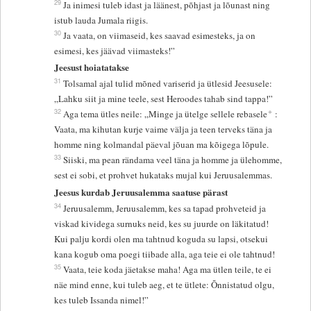
29
Ja inimesi tuleb idast ja läänest, põhjast ja lõunast ning
istub lauda Jumala riigis.
30
Ja vaata, on viimaseid, kes saavad esimesteks, ja on
esimesi, kes jäävad viimasteks!”
Jeesust hoiatatakse
31
Tolsamal ajal tulid mõned variserid ja ütlesid Jeesusele:
„Lahku siit ja mine teele, sest Heroodes tahab sind tappa!”
+
32
Aga tema ütles neile: „Minge ja ütelge sellele rebasele
:
Vaata, ma kihutan kurje vaime välja ja teen terveks täna ja
homme ning kolmandal päeval jõuan ma kõigega lõpule.
33
Siiski, ma pean rändama veel täna ja homme ja ülehomme,
sest ei sobi, et prohvet hukataks mujal kui Jeruusalemmas.
Jeesus kurdab Jeruusalemma saatuse pärast
34
Jeruusalemm, Jeruusalemm, kes sa tapad prohveteid ja
viskad kividega surnuks neid, kes su juurde on läkitatud!
Kui palju kordi olen ma tahtnud koguda su lapsi, otsekui
kana kogub oma poegi tiibade alla, aga teie ei ole tahtnud!
35
Vaata, teie koda jäetakse maha! Aga ma ütlen teile, te ei
näe mind enne, kui tuleb aeg, et te ütlete: Õnnistatud olgu,
kes tuleb Issanda nimel!”