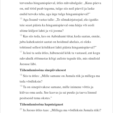
tervendas hingamispäeval, ütles rahvahulgale: „Kuus päeva
on, mil tööd peab tegema, tulge siis neil päevil ja laske
endid terveks teha, aga ärge tulge hingamispäeval!”
15
Aga Issand vastas talle: „Te silmakirjatsejad, eks igaüks
teie seast päästa ka hingamispäeval oma härja või eesli
sõime küljest lahti ja vii jooma?
16
Kas siis teda, kes on Aabrahami tütar, keda saatan, ennäe,
juba kaheksateist aastat on hoidnud ahelais, ei oleks
tohtinud sellest köidikust lahti päästa hingamispäeval?”
17
Ja kui ta seda ütles, häbenesid kõik ta vastased, ent kogu
rahvahulk rõõmustas kõigi auliste tegude üle, mis sündisid
Jeesuse läbi.
Tähendamissõna sinepiivakesest
18
Siis ta ütles: „Mille sarnane on Jumala riik ja millega ma
teda võrdleksin?
19
Ta on sinepiivakese sarnane, mille inimene võttis ja
külvas oma aeda. See kasvas ja sai puuks ja taeva linnud
pesitsesid tema okstes.”
Tähendamissõna haputaignast
20
Ja Jeesus ütles taas: „Millega ma võrdleksin Jumala riiki?