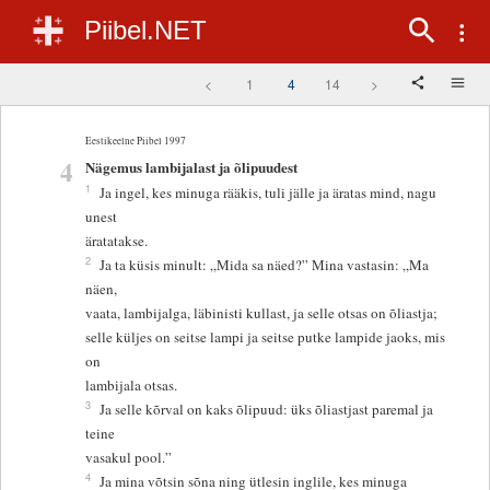
Piibel.NET
<
1
4
14
>
Eestikeelne Piibel 1997
4
Nägemus lambijalast ja õlipuudest
1
Ja ingel, kes minuga rääkis, tuli jälle ja äratas mind, nagu
unest
äratatakse.
2
Ja ta küsis minult: „Mida sa näed?” Mina vastasin: „Ma
näen,
vaata, lambijalga, läbinisti kullast, ja selle otsas on õliastja;
selle küljes on seitse lampi ja seitse putke lampide jaoks, mis
on
lambijala otsas.
3
Ja selle kõrval on kaks õlipuud: üks õliastjast paremal ja
teine
vasakul pool.”
4
Ja mina võtsin sõna ning ütlesin inglile, kes minuga