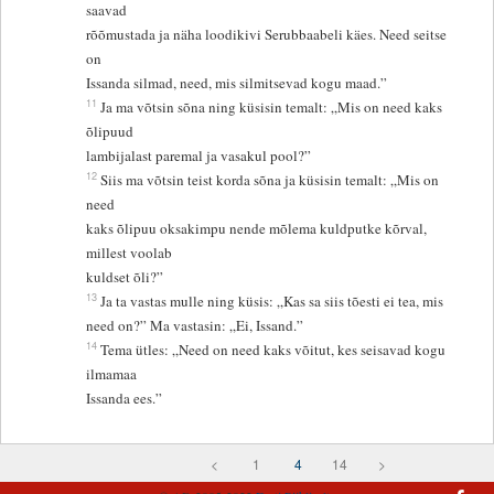
saavad
rõõmustada ja näha loodikivi Serubbaabeli käes. Need seitse
on
Issanda silmad, need, mis silmitsevad kogu maad.”
11
Ja ma võtsin sõna ning küsisin temalt: „Mis on need kaks
õlipuud
lambijalast paremal ja vasakul pool?”
12
Siis ma võtsin teist korda sõna ja küsisin temalt: „Mis on
need
kaks õlipuu oksakimpu nende mõlema kuldputke kõrval,
millest voolab
kuldset õli?”
13
Ja ta vastas mulle ning küsis: „Kas sa siis tõesti ei tea, mis
need on?” Ma vastasin: „Ei, Issand.”
14
Tema ütles: „Need on need kaks võitut, kes seisavad kogu
ilmamaa
Issanda ees.”
<
1
4
14
>