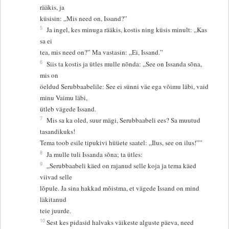
rääkis, ja
küsisin: „Mis need on, Issand?”
5
Ja ingel, kes minuga rääkis, kostis ning küsis minult: „Kas
sa ei
tea, mis need on?” Ma vastasin: „Ei, Issand.”
6
Siis ta kostis ja ütles mulle nõnda: „See on Issanda sõna,
mis on
öeldud Serubbaabelile: See ei sünni väe ega võimu läbi, vaid
minu Vaimu läbi,
ütleb vägede Issand.
7
Mis sa ka oled, suur mägi, Serubbaabeli ees? Sa muutud
tasandikuks!
Tema toob esile tipukivi hüüete saatel: „Ilus, see on ilus!””
8
Ja mulle tuli Issanda sõna; ta ütles:
9
„Serubbaabeli käed on rajanud selle koja ja tema käed
viivad selle
lõpule. Ja sina hakkad mõistma, et vägede Issand on mind
läkitanud
teie juurde.
10
Sest kes pidasid halvaks väikeste alguste päeva, need