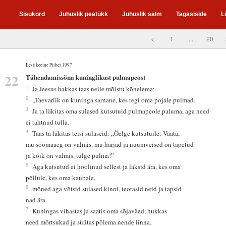
Sisukord
Juhuslik peatükk
Juhuslik salm
Tagasiside
L
<
1
...
20
Eestikeelne Piibel 1997
22
Tähendamissõna kuninglikust pulmapeost
1
Ja Jeesus hakkas taas neile mõistu kõnelema:
2
„Taevariik on kuninga sarnane, kes tegi oma pojale pulmad.
3
Ja ta läkitas oma sulased kutsutuid pulmapeole paluma, aga need
ei tahtnud tulla.
4
Taas ta läkitas teisi sulaseid: „Öelge kutsutuile: Vaata,
mu söömaaeg on valmis, mu härjad ja nuumveised on tapetud
ja kõik on valmis, tulge pulma!”
5
Aga kutsutud ei hoolinud sellest ja läksid ära, kes oma
põllule, kes oma kaubale,
6
mõned aga võtsid sulased kinni, teotasid neid ja tapsid
nad ära.
7
Kuningas vihastas ja saatis oma sõjaväed, hukkas
need mõrtsukad ja süütas põlema nende linna.