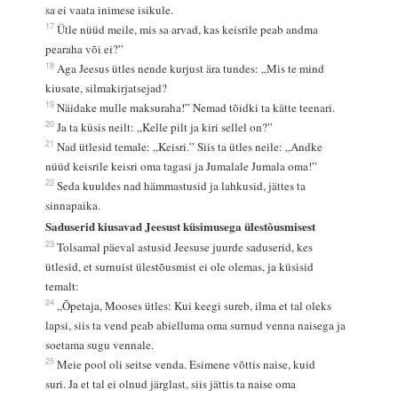
sa ei vaata inimese isikule.
17
Ütle nüüd meile, mis sa arvad, kas keisrile peab andma
pearaha või ei?”
18
Aga Jeesus ütles nende kurjust ära tundes: „Mis te mind
kiusate, silmakirjatsejad?
19
Näidake mulle maksuraha!” Nemad tõidki ta kätte teenari.
20
Ja ta küsis neilt: „Kelle pilt ja kiri sellel on?”
21
Nad ütlesid temale: „Keisri.” Siis ta ütles neile: „Andke
nüüd keisrile keisri oma tagasi ja Jumalale Jumala oma!”
22
Seda kuuldes nad hämmastusid ja lahkusid, jättes ta
sinnapaika.
Saduserid kiusavad Jeesust küsimusega ülestõusmisest
23
Tolsamal päeval astusid Jeesuse juurde saduserid, kes
ütlesid, et surnuist ülestõusmist ei ole olemas, ja küsisid
temalt:
24
„Õpetaja, Mooses ütles: Kui keegi sureb, ilma et tal oleks
lapsi, siis ta vend peab abielluma oma surnud venna naisega ja
soetama sugu vennale.
25
Meie pool oli seitse venda. Esimene võttis naise, kuid
suri. Ja et tal ei olnud järglast, siis jättis ta naise oma