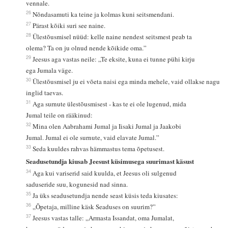
vennale.
26
Nõndasamuti ka teine ja kolmas kuni seitsmendani.
27
Pärast kõiki suri see naine.
28
Ülestõusmisel nüüd: kelle naine nendest seitsmest peab ta
olema? Ta on ju olnud nende kõikide oma.”
29
Jeesus aga vastas neile: „Te eksite, kuna ei tunne pühi kirju
ega Jumala väge.
30
Ülestõusmisel ju ei võeta naisi ega minda mehele, vaid ollakse nagu
inglid taevas.
31
Aga surnute ülestõusmisest - kas te ei ole lugenud, mida
Jumal teile on rääkinud:
32
Mina olen Aabrahami Jumal ja Iisaki Jumal ja Jaakobi
Jumal. Jumal ei ole surnute, vaid elavate Jumal.”
33
Seda kuuldes rahvas hämmastus tema õpetusest.
Seadusetundja kiusab Jeesust küsimusega suurimast käsust
34
Aga kui variserid said kuulda, et Jeesus oli sulgenud
saduseride suu, kogunesid nad sinna.
35
Ja üks seadusetundja nende seast küsis teda kiusates:
36
„Õpetaja, milline käsk Seaduses on suurim?”
37
Jeesus vastas talle: „Armasta Issandat, oma Jumalat,