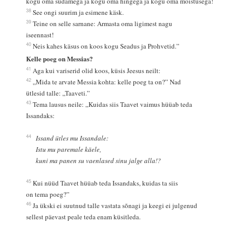
kogu oma südamega ja kogu oma hingega ja kogu oma mõistusega!
38
See ongi suurim ja esimene käsk.
39
Teine on selle sarnane: Armasta oma ligimest nagu
iseennast!
40
Neis kahes käsus on koos kogu Seadus ja Prohvetid.”
Kelle poeg on Messias?
41
Aga kui variserid olid koos, küsis Jeesus neilt:
42
„Mida te arvate Messia kohta: kelle poeg ta on?” Nad
ütlesid talle: „Taaveti.”
43
Tema lausus neile: „Kuidas siis Taavet vaimus hüüab teda
Issandaks:
44
Issand ütles mu Issandale:
Istu mu paremale käele,
kuni ma panen su vaenlased sinu jalge alla!?
45
Kui nüüd Taavet hüüab teda Issandaks, kuidas ta siis
on tema poeg?”
46
Ja ükski ei suutnud talle vastata sõnagi ja keegi ei julgenud
sellest päevast peale teda enam küsitleda.