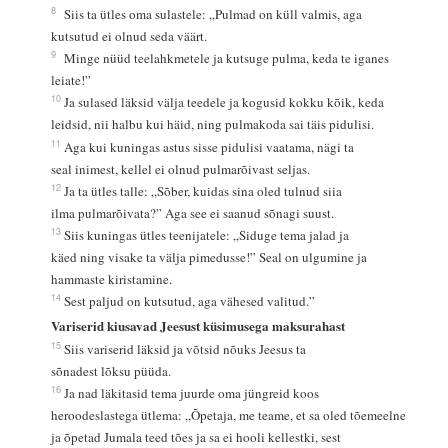
8
Siis ta ütles oma sulastele: „Pulmad on küll valmis, aga
kutsutud ei olnud seda väärt.
9
Minge nüüd teelahkmetele ja kutsuge pulma, keda te iganes
leiate!”
10
Ja sulased läksid välja teedele ja kogusid kokku kõik, keda
leidsid, nii halbu kui häid, ning pulmakoda sai täis pidulisi.
11
Aga kui kuningas astus sisse pidulisi vaatama, nägi ta
seal inimest, kellel ei olnud pulmarõivast seljas.
12
Ja ta ütles talle: „Sõber, kuidas sina oled tulnud siia
ilma pulmarõivata?” Aga see ei saanud sõnagi suust.
13
Siis kuningas ütles teenijatele: „Siduge tema jalad ja
käed ning visake ta välja pimedusse!” Seal on ulgumine ja
hammaste kiristamine.
14
Sest paljud on kutsutud, aga vähesed valitud.”
Variserid kiusavad Jeesust küsimusega maksurahast
15
Siis variserid läksid ja võtsid nõuks Jeesus ta
sõnadest lõksu püüda.
16
Ja nad läkitasid tema juurde oma jüngreid koos
heroodeslastega ütlema: „Õpetaja, me teame, et sa oled tõemeelne
ja õpetad Jumala teed tões ja sa ei hooli kellestki, sest