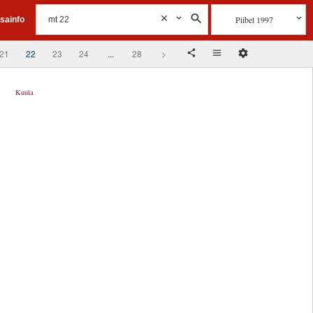
Piibel 1997
isainfo
21
22
23
24
...
28
>
Kuula