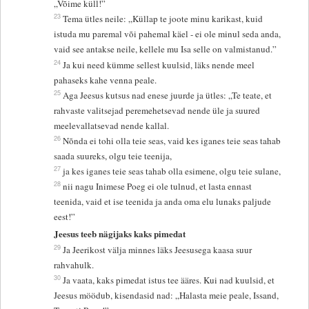
„Võime küll!”
23
Tema ütles neile: „Küllap te joote minu karikast, kuid
istuda mu paremal või pahemal käel - ei ole minul seda anda,
vaid see antakse neile, kellele mu Isa selle on valmistanud.”
24
Ja kui need kümme sellest kuulsid, läks nende meel
pahaseks kahe venna peale.
25
Aga Jeesus kutsus nad enese juurde ja ütles: „Te teate, et
rahvaste valitsejad peremehetsevad nende üle ja suured
meelevallatsevad nende kallal.
26
Nõnda ei tohi olla teie seas, vaid kes iganes teie seas tahab
saada suureks, olgu teie teenija,
27
ja kes iganes teie seas tahab olla esimene, olgu teie sulane,
28
nii nagu Inimese Poeg ei ole tulnud, et lasta ennast
teenida, vaid et ise teenida ja anda oma elu lunaks paljude
eest!”
Jeesus teeb nägijaks kaks pimedat
29
Ja Jeerikost välja minnes läks Jeesusega kaasa suur
rahvahulk.
30
Ja vaata, kaks pimedat istus tee ääres. Kui nad kuulsid, et
Jeesus möödub, kisendasid nad: „Halasta meie peale, Issand,