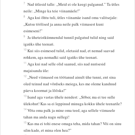
7
Nad ütlesid talle: „Meid ei ole keegi palganud.” Ta ütles
neile: „Minge ka teie viinamäele!”
8
Aga kui õhtu tuli, ütles viinamäe isand oma valitsejale:
„Kutsu töölised ja anna neile palk viimasest kuni
esimeseni!”
9
Ja üheteistkümnendal tunnil palgatud tulid ning said
igaüks ühe teenari.
10
Kui siis esimesed tulid, oletasid nad, et nemad saavad
rohkem, aga nemadki said igaüks ühe teenari.
11
Aga kui nad selle olid saanud, siis nad nurisesid
majaisanda üle:
12
„Need viimased on töötanud ainult ühe tunni, ent sina
oled teinud nad võrdseks meiega, kes me oleme kandnud
päeva koormat ja lõõska!”
13
Isand aga vastas ühele nendest: „Sõber, ma ei tee sulle
ülekohut! Kas sa ei leppinud minuga kokku ühele teenarile?
14
Võta oma palk ja mine oma teed, aga sellele viimasele
tahan ma anda nagu sullegi!
15
Kas ma ei tohi enese omaga teha, mida tahan? Või on sinu
silm kade, et mina olen hea?”