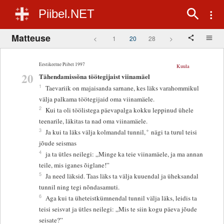
Piibel.NET
Matteuse
<
1
20
28
>
Eestikeelne Piibel 1997
Kuula
20
Tähendamissõna töötegijaist viinamäel
1
Taevariik on majaisanda sarnane, kes läks varahommikul
välja palkama töötegijaid oma viinamäele.
2
Kui ta oli töölistega päevapalga kokku leppinud ühele
teenarile, läkitas ta nad oma viinamäele.
+
3
Ja kui ta läks välja kolmandal tunnil,
nägi ta turul teisi
jõude seismas
4
ja ta ütles neilegi: „Minge ka teie viinamäele, ja ma annan
teile, mis iganes õiglane!”
5
Ja need läksid. Taas läks ta välja kuuendal ja üheksandal
tunnil ning tegi nõndasamuti.
6
Aga kui ta üheteistkümnendal tunnil välja läks, leidis ta
teisi seisvat ja ütles neilegi: „Mis te siin kogu päeva jõude
seisate?”