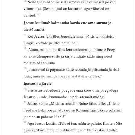
16
Nõnda saavad viimased esimesteks ja esimesed jäävad
viimasteks. [Sest paljud on kutsutud, aga vähesed on
valitud.]”
Jeesus kuulutab kolmandat korda ette oma surma ja
ülestõusmist
17
Kui Jeesus läks üles Jeruusalemma, võttis ta kaksteist
jüngrit kõrvale ja ütles neile teel:
18
„Vaata, me läheme üles Jeruusalemma ja Inimese Poeg
antakse ülempreestrite ja kirjatundjate kätte ning need
mõistavad ta surma
19
ja annavad ta paganate kätte teotada ja piitsutada ja risti
lüüa; ning kolmandal päeval äratatakse ta üles.”
Igatsus au järele
20
Siis astus Sebedeuse poegade ema koos oma poegadega
Jeesuse juurde, kummardas ja palus temalt midagi.
21
Jeesus küsis: „Mida sa tahad?” Naine ütles talle: „Ütle, et
need mu kaks poega istuksid su Kuningriigis üks su paremal
ja teine su pahemal käel!”
22
Aga Jeesus kostis: „Teie ei tea, mida te palute. Kas te võite
juua karikast, mida minul tuleb juua?” Nad vastasid talle: