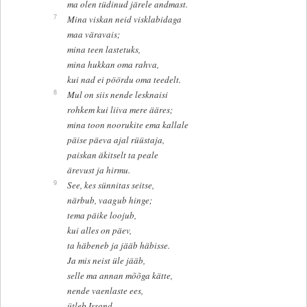
ma olen tüdinud järele andmast.
7
Mina viskan neid visklabidaga
maa väravais;
mina teen lastetuks,
mina hukkan oma rahva,
kui nad ei pöördu oma teedelt.
8
Mul on siis nende lesknaisi
rohkem kui liiva mere ääres;
mina toon noorukite ema kallale
päise päeva ajal rüüstaja,
paiskan äkitselt ta peale
ärevust ja hirmu.
9
See, kes sünnitas seitse,
närbub, vaagub hinge;
tema päike loojub,
kui alles on päev,
ta häbeneb ja jääb häbisse.
Ja mis neist üle jääb,
selle ma annan mõõga kätte,
nende vaenlaste ees,
ütleb Issand.