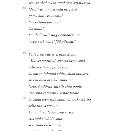
sest sa oled mu täitnud oma sajatusega.
18
Mispärast on mu valu nii püsiv
ja mu haav ravimatu?
See ei taha paraneda.
Oh häda!
Sa oled mulle nagu kahanev oja,
nagu vesi, mis ei jää püsima.”
19
Selle peale ütleb Issand nõnda:
„Kui sa pöördud, siis ma lasen sind
jälle seista mu palge ees.
Ja kui sa lahutad väärtusliku tühisest,
siis sa oled otsekui minu suu.
Nemad pöörduvad siis sinu poole,
aga sina ei pöördu nende poole.
20
Ja mina teen sind kindlaks vaskmüüriks
selle rahva vastu;
kui nad võitlevad sinu vastu,
siis nad ei võida sind,
sest mina olen sinuga,