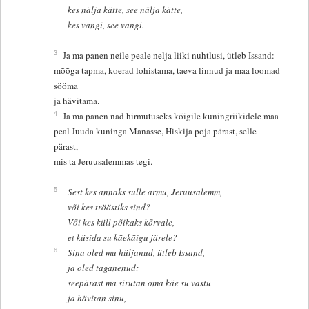
kes nälja kätte, see nälja kätte,
kes vangi, see vangi.
3
Ja ma panen neile peale nelja liiki nuhtlusi, ütleb Issand:
mõõga tapma, koerad lohistama, taeva linnud ja maa loomad
sööma
ja hävitama.
4
Ja ma panen nad hirmutuseks kõigile kuningriikidele maa
peal Juuda kuninga Manasse, Hiskija poja pärast, selle
pärast,
mis ta Jeruusalemmas tegi.
5
Sest kes annaks sulle armu, Jeruusalemm,
või kes trööstiks sind?
Või kes küll põikaks kõrvale,
et küsida su käekäigu järele?
6
Sina oled mu hüljanud, ütleb Issand,
ja oled taganenud;
seepärast ma sirutan oma käe su vastu
ja hävitan sinu,