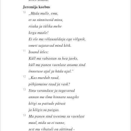
Jeremija kaebus
10
„Häda mulle, ema,
et sa sünnitasid minu,
riiaka ja tülika mehe
kogu maale!
Ei ole ma võlausaldaja ega võlgnik,
ometi sajatavad mind kõik.
11
Issand ütles:
Küll ma vabastan su hea jaoks,
küll ma panen vaenlase anuma sind
õnnetuse ajal ja häda ajal.”
12
„Kas murdub raud,
põhjamaine raud ja vask?
13
Sinu varanduse ja tagavarad
annan ma ilma hinnata saagiks
kõigi su pattude pärast
ja kõigis su paigus.
14
Ma panen sind teenima su vaenlasi
maal, mida sa ei tunne,
sest mu vihatuli on süttinud -