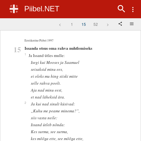
Piibel.NET
<
1
15
52
>
Eestikeelne Piibel 1997
15
Issanda otsus oma rahva nuhtlemiseks
1
Ja Issand ütles mulle:
Isegi kui Mooses ja Saamuel
seisaksid minu ees,
ei oleks mu hing siiski mitte
selle rahva poolt.
Aja nad minu eest,
et nad läheksid ära.
2
Ja kui nad sinult küsivad:
„Kuhu me peame minema?”,
siis vasta neile:
Issand ütleb nõnda:
Kes surma, see surma,
kes mõõga ette, see mõõga ette,