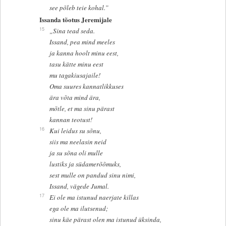
see põleb teie kohal.”
Issanda tõotus Jeremijale
15
„Sina tead seda.
Issand, pea mind meeles
ja kanna hoolt minu eest,
tasu kätte minu eest
mu tagakiusajaile!
Oma suures kannatlikkuses
ära võta mind ära,
mõtle, et ma sinu pärast
kannan teotust!
16
Kui leidus su sõnu,
siis ma neelasin neid
ja su sõna oli mulle
lustiks ja südamerõõmuks,
sest mulle on pandud sinu nimi,
Issand, vägede Jumal.
17
Ei ole ma istunud naerjate killas
ega ole ma ilutsenud;
sinu käe pärast olen ma istunud üksinda,