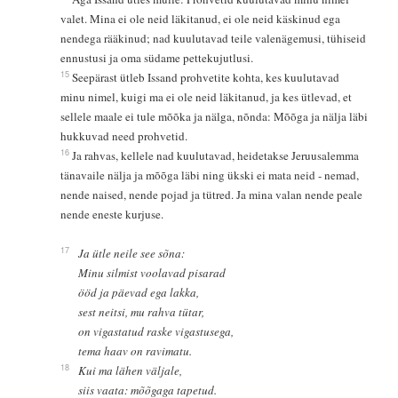
valet. Mina ei ole neid läkitanud, ei ole neid käskinud ega
nendega rääkinud; nad kuulutavad teile valenägemusi, tühiseid
ennustusi ja oma südame pettekujutlusi.
15
Seepärast ütleb Issand prohvetite kohta, kes kuulutavad
minu nimel, kuigi ma ei ole neid läkitanud, ja kes ütlevad, et
sellele maale ei tule mõõka ja nälga, nõnda: Mõõga ja nälja läbi
hukkuvad need prohvetid.
16
Ja rahvas, kellele nad kuulutavad, heidetakse Jeruusalemma
tänavaile nälja ja mõõga läbi ning ükski ei mata neid - nemad,
nende naised, nende pojad ja tütred. Ja mina valan nende peale
nende eneste kurjuse.
17
Ja ütle neile see sõna:
Minu silmist voolavad pisarad
ööd ja päevad ega lakka,
sest neitsi, mu rahva tütar,
on vigastatud raske vigastusega,
tema haav on ravimatu.
18
Kui ma lähen väljale,
siis vaata: mõõgaga tapetud.