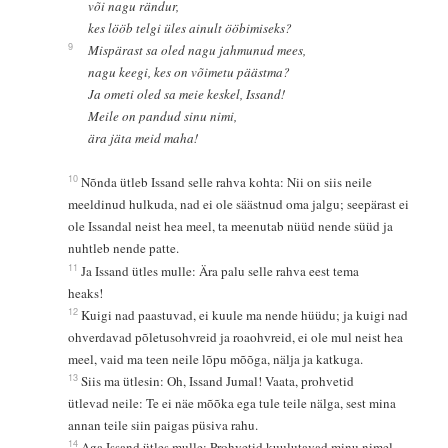
või nagu rändur,
kes lööb telgi üles ainult ööbimiseks?
9
Mispärast sa oled nagu jahmunud mees,
nagu keegi, kes on võimetu päästma?
Ja ometi oled sa meie keskel, Issand!
Meile on pandud sinu nimi,
ära jäta meid maha!
10
Nõnda ütleb Issand selle rahva kohta: Nii on siis neile
meeldinud hulkuda, nad ei ole säästnud oma jalgu; seepärast ei
ole Issandal neist hea meel, ta meenutab nüüd nende süüd ja
nuhtleb nende patte.
11
Ja Issand ütles mulle: Ära palu selle rahva eest tema
heaks!
12
Kuigi nad paastuvad, ei kuule ma nende hüüdu; ja kuigi nad
ohverdavad põletusohvreid ja roaohvreid, ei ole mul neist hea
meel, vaid ma teen neile lõpu mõõga, nälja ja katkuga.
13
Siis ma ütlesin: Oh, Issand Jumal! Vaata, prohvetid
ütlevad neile: Te ei näe mõõka ega tule teile nälga, sest mina
annan teile siin paigas püsiva rahu.
14
Aga Issand ütles mulle: Prohvetid kuulutavad minu nimel