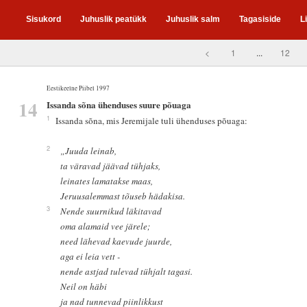
Sisukord
Juhuslik peatükk
Juhuslik salm
Tagasiside
L
<
1
...
12
Eestikeelne Piibel 1997
14
Issanda sõna ühenduses suure põuaga
1
Issanda sõna, mis Jeremijale tuli ühenduses põuaga:
2
„Juuda leinab,
ta väravad jäävad tühjaks,
leinates lamatakse maas,
Jeruusalemmast tõuseb hädakisa.
3
Nende suurnikud läkitavad
oma alamaid vee järele;
need lähevad kaevude juurde,
aga ei leia vett -
nende astjad tulevad tühjalt tagasi.
Neil on häbi
ja nad tunnevad piinlikkust