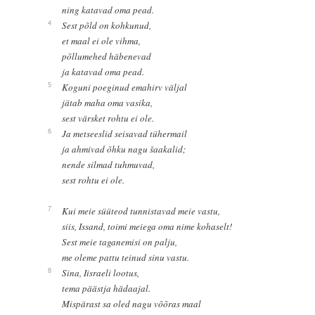
ning katavad oma pead.
4
Sest põld on kohkunud,
et maal ei ole vihma,
põllumehed häbenevad
ja katavad oma pead.
5
Koguni poeginud emahirv väljal
jätab maha oma vasika,
sest värsket rohtu ei ole.
6
Ja metseeslid seisavad tühermail
ja ahmivad õhku nagu šaakalid;
nende silmad tuhmuvad,
sest rohtu ei ole.
7
Kui meie süüteod tunnistavad meie vastu,
siis, Issand, toimi meiega oma nime kohaselt!
Sest meie taganemisi on palju,
me oleme pattu teinud sinu vastu.
8
Sina, Iisraeli lootus,
tema päästja hädaajal.
Mispärast sa oled nagu võõras maal