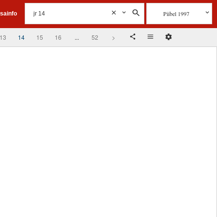
Piibel 1997
isainfo
13
14
15
16
...
52
>