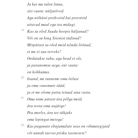
Ja kui ma tulen linna,
siis vaata: näljatõved.
Aga niihästi prohvetid kui preestrid
uitavad maal ega tea midagi.
19
Kas sa oled Juuda hoopis hüljanud?
Või on su hing Siionist tüdinud?
Mispärast sa oled meid nõnda löönud,
et me ei saa terveks?
Oodatakse rahu, aga head ei ole,
ja paranemise aega, ent vaata:
on kohkumus.
20
Issand, me tunneme oma õelust
ja oma vanemate süüd,
ja et me oleme pattu teinud sinu vastu.
21
Oma nime pärast ära põlga meid,
ära teota oma aujärge!
Pea meeles, ära tee tühjaks
oma lepingut meiega!
22
Kas paganate ebajumalate seas on vihmategijaid
või annab taevas piisku iseenesest?