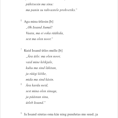
pühitsesin ma sinu:
ma panin su rahvastele prohvetiks.”
6
Aga mina ütlesin:[b]
„Oh Issand Jumal!
Vaata, ma ei oska rääkida,
sest ma olen noor.”
7
Kuid Issand ütles mulle:[b]
„Ära ütle: ma olen noor,
vaid mine kõikjale,
kuhu ma sind läkitan,
ja räägi kõike,
mida ma sind käsin.
8
Ära karda neid,
sest mina olen sinuga,
ja päästan sinu,
ütleb Issand.”
9
Ja Issand sirutas oma käe ning puudutas mu suud; ja