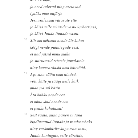
ja need tulevad ning asetavad
igaüks oma aujärje
Jeruusalemma väravate ette
ja kõigi selle müüride vastu ümberringi,
ja kõigi Juuda linnade vastu.
16
Siis ma mõistan nende üle kohut
kõigi nende pahategude eest,
et nad jätsid minu maha
ja suitsutasid teistele jumalatele
ning kummardasid oma kätetööd.
17
Aga sina vööta oma niuded,
võta kätte ja räägi neile kõik,
mida ma sul käsin.
Ära kohku nende ees,
et mina sind nende ees
ei peaks kohutama!
18
Sest vaata, mina panen su täna
kindlustatud linnaks ja raudsambaks
ning vaskmüüriks kogu maa vastu,
Juuda kuningate, selle vürstide,