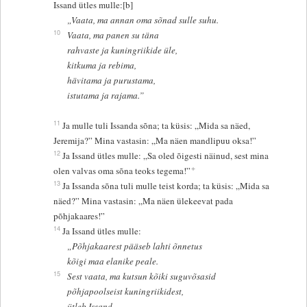
Issand ütles mulle:[b]
„Vaata, ma annan oma sõnad sulle suhu.
10
Vaata, ma panen su täna
rahvaste ja kuningriikide üle,
kitkuma ja rebima,
hävitama ja purustama,
istutama ja rajama.”
11
Ja mulle tuli Issanda sõna; ta küsis: „Mida sa näed,
Jeremija?” Mina vastasin: „Ma näen mandlipuu oksa!”
12
Ja Issand ütles mulle: „Sa oled õigesti näinud, sest mina
+
olen valvas oma sõna teoks tegema!”
13
Ja Issanda sõna tuli mulle teist korda; ta küsis: „Mida sa
näed?” Mina vastasin: „Ma näen ülekeevat pada
põhjakaares!”
14
Ja Issand ütles mulle:
„Põhjakaarest pääseb lahti õnnetus
kõigi maa elanike peale.
15
Sest vaata, ma kutsun kõiki suguvõsasid
põhjapoolseist kuningriikidest,
ütleb Issand,