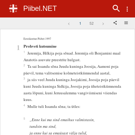
Piibel.NET
<
1
52
>
Eestikeelne Piibel 1997
1
Prohveti kutsumine
1
Jeremija, Hilkija poja sõnad. Jeremija oli Benjamini maal
Anatotis asuvate preestrite hulgast.
2
Ta sai Issanda sõna Juuda kuninga Joosija, Aamoni poja
päevil, tema valitsemise kolmeteistkümnendal aastal,
3
ja siis veel Juuda kuninga Joojakimi, Joosija poja päevil
kuni Juuda kuninga Sidkija, Joosija poja üheteistkümnenda
aasta lõpuni, kuni Jeruusalemma vangiviimiseni viiendas
kuus.
4
Mulle tuli Issanda sõna; ta ütles:
5
„Enne kui ma sind emaihus valmistasin,
tundsin ma sind,
ja enne kui sa emaüsast välja tulid,