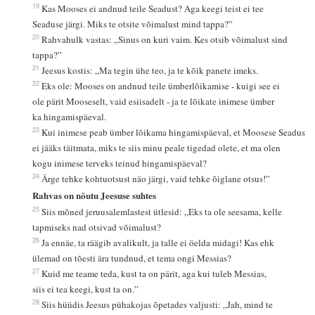
19
Kas Mooses ei andnud teile Seadust? Aga keegi teist ei tee
Seaduse järgi. Miks te otsite võimalust mind tappa?”
20
Rahvahulk vastas: „Sinus on kuri vaim. Kes otsib võimalust sind
tappa?”
21
Jeesus kostis: „Ma tegin ühe teo, ja te kõik panete imeks.
22
Eks ole: Mooses on andnud teile ümberlõikamise - kuigi see ei
ole pärit Mooseselt, vaid esiisadelt - ja te lõikate inimese ümber
ka hingamispäeval.
23
Kui inimese peab ümber lõikama hingamispäeval, et Moosese Seadus
ei jääks täitmata, miks te siis minu peale tigedad olete, et ma olen
kogu inimese terveks teinud hingamispäeval?
24
Ärge tehke kohtuotsust näo järgi, vaid tehke õiglane otsus!”
Rahvas on nõutu Jeesuse suhtes
25
Siis mõned jeruusalemlastest ütlesid: „Eks ta ole seesama, kelle
tapmiseks nad otsivad võimalust?
26
Ja ennäe, ta räägib avalikult, ja talle ei öelda midagi! Kas ehk
ülemad on tõesti ära tundnud, et tema ongi Messias?
27
Kuid me teame teda, kust ta on pärit, aga kui tuleb Messias,
siis ei tea keegi, kust ta on.”
28
Siis hüüdis Jeesus pühakojas õpetades valjusti: „Jah, mind te