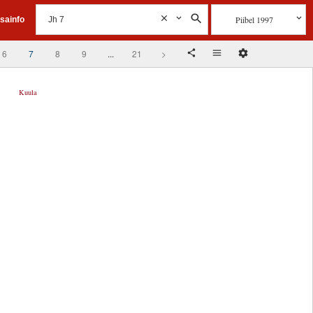
Piibel 1997
isainfo
6
7
8
9
...
21
>
Kuula