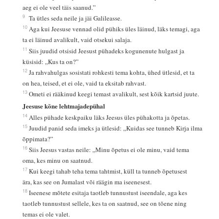
aeg ei ole veel täis saanud.”
9
Ta ütles seda neile ja jäi Galileasse.
10
Aga kui Jeesuse vennad olid pühiks üles läinud, läks temagi, aga
ta ei läinud avalikult, vaid otsekui salaja.
11
Siis juudid otsisid Jeesust pühadeks kogunenute hulgast ja
küsisid: „Kus ta on?”
12
Ja rahvahulgas sosistati rohkesti tema kohta, ühed ütlesid, et ta
on hea, teised, et ei ole, vaid ta eksitab rahvast.
13
Ometi ei rääkinud keegi temast avalikult, sest kõik kartsid juute.
Jeesuse kõne lehtmajadepühal
14
Alles pühade keskpaiku läks Jeesus üles pühakotta ja õpetas.
15
Juudid panid seda imeks ja ütlesid: „Kuidas see tunneb Kirja ilma
õppimata?”
16
Siis Jeesus vastas neile: „Minu õpetus ei ole minu, vaid tema
oma, kes minu on saatnud.
17
Kui keegi tahab teha tema tahtmist, küll ta tunneb õpetusest
ära, kas see on Jumalast või räägin ma iseenesest.
18
Iseenese mõtete esitaja taotleb tunnustust iseendale, aga kes
taotleb tunnustust sellele, kes ta on saatnud, see on tõene ning
temas ei ole valet.