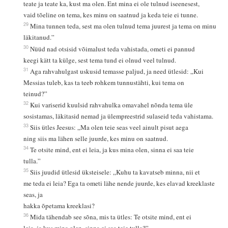
teate ja teate ka, kust ma olen. Ent mina ei ole tulnud iseenesest,
vaid tõeline on tema, kes minu on saatnud ja keda teie ei tunne.
29
Mina tunnen teda, sest ma olen tulnud tema juurest ja tema on minu
läkitanud.”
30
Nüüd nad otsisid võimalust teda vahistada, ometi ei pannud
keegi kätt ta külge, sest tema tund ei olnud veel tulnud.
31
Aga rahvahulgast uskusid temasse paljud, ja need ütlesid: „Kui
Messias tuleb, kas ta teeb rohkem tunnustähti, kui tema on
teinud?”
32
Kui variserid kuulsid rahvahulka omavahel nõnda tema üle
sosistamas, läkitasid nemad ja ülempreestrid sulaseid teda vahistama.
33
Siis ütles Jeesus: „Ma olen teie seas veel ainult pisut aega
ning siis ma lähen selle juurde, kes minu on saatnud.
34
Te otsite mind, ent ei leia, ja kus mina olen, sinna ei saa teie
tulla.”
35
Siis juudid ütlesid üksteisele: „Kuhu ta kavatseb minna, nii et
me teda ei leia? Ega ta ometi lähe nende juurde, kes elavad kreeklaste
seas, ja
hakka õpetama kreeklasi?
36
Mida tähendab see sõna, mis ta ütles: Te otsite mind, ent ei