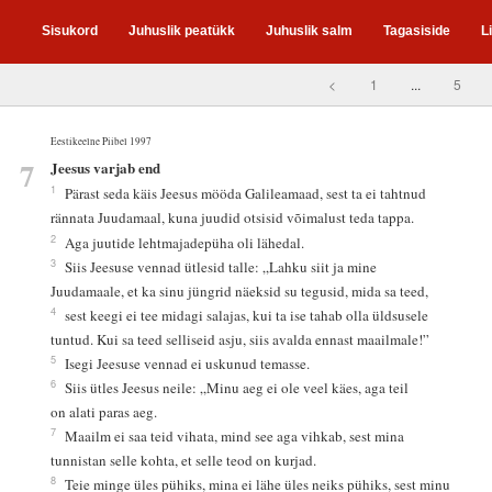
Sisukord
Juhuslik peatükk
Juhuslik salm
Tagasiside
L
<
1
...
5
Eestikeelne Piibel 1997
7
Jeesus varjab end
1
Pärast seda käis Jeesus mööda Galileamaad, sest ta ei tahtnud
rännata Juudamaal, kuna juudid otsisid võimalust teda tappa.
2
Aga juutide lehtmajadepüha oli lähedal.
3
Siis Jeesuse vennad ütlesid talle: „Lahku siit ja mine
Juudamaale, et ka sinu jüngrid näeksid su tegusid, mida sa teed,
4
sest keegi ei tee midagi salajas, kui ta ise tahab olla üldsusele
tuntud. Kui sa teed selliseid asju, siis avalda ennast maailmale!”
5
Isegi Jeesuse vennad ei uskunud temasse.
6
Siis ütles Jeesus neile: „Minu aeg ei ole veel käes, aga teil
on alati paras aeg.
7
Maailm ei saa teid vihata, mind see aga vihkab, sest mina
tunnistan selle kohta, et selle teod on kurjad.
8
Teie minge üles pühiks, mina ei lähe üles neiks pühiks, sest minu