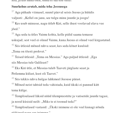
leia, ja kus mina olen, sinna ei saa teie tulla?”
Suurkohus arutab, mida teha Jeesusega
37
Aga pühade viimasel, suurel päeval seisis Jeesus ja hüüdis
valjusti: „Kellel on janu, see tulgu minu juurde ja joogu!
38
Kes usub minusse, nagu ütleb Kiri, selle ihust voolavad elava vee
jõed.”
39
Aga seda ta ütles Vaimu kohta, kelle pidid saama temasse
uskujad; sest veel ei olnud Vaimu, kuna Jeesus ei olnud veel kirgastatud.
40
Siis ütlesid mõned rahva seast, kes seda kõnet kuulsid:
„Tema on tõesti prohvet.”
41
Teised ütlesid: „Tema on Messias.” Aga paljud ütlesid: „Ega
siis Messias tule Galileast?
42
Eks Kiri ütle, et Messias tuleb Taaveti järglaste seast ja
Petlemma külast, kust oli Taavet.”
43
Siis tekkis rahva hulgas lahkmeel Jeesuse pärast.
44
Mõned neist tahtsid teda vahistada, kuid ükski ei pannud kätt
tema külge.
45
Templisulased läksid nüüd ülempreestrite ja variseride juurde tagasi,
ja nood küsisid neilt: „Miks te ei toonud teda?”
46
Templisulased vastasid: „Ükski inimene ei ole veel kunagi nõnda
rääkinud nagu see inimene.”