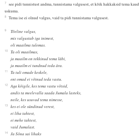
7
see pidi tunnistust andma, tunnistama valgusest, et kõik hakkaksid tema kau
uskuma.
8
Tema ise ei olnud valgus, vaid ta pidi tunnistama valgusest.
9
Tõeline valgus,
mis valgustab iga inimest,
oli maailma tulemas.
10
Ta oli maailmas,
ja maailm on tekkinud tema läbi,
ja maailm ei tundnud teda ära.
11
Ta tuli omade keskele,
ent omad ei võtnud teda vastu.
12
Aga kõigile, kes tema vastu võtsid,
andis ta meelevalla saada Jumala lasteks,
neile, kes usuvad tema nimesse,
13
kes ei ole sündinud verest,
ei liha tahtest,
ei mehe tahtest,
vaid Jumalast.
14
Ja Sõna sai lihaks