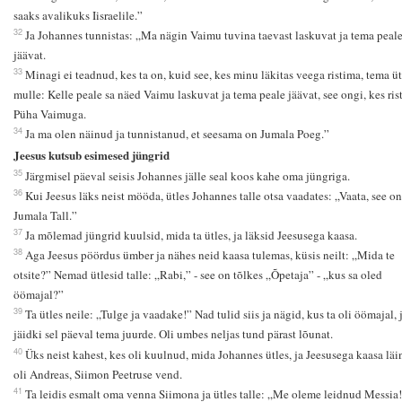
saaks avalikuks Iisraelile.”
32
Ja Johannes tunnistas: „Ma nägin Vaimu tuvina taevast laskuvat ja tema peal
jäävat.
33
Minagi ei teadnud, kes ta on, kuid see, kes minu läkitas veega ristima, tema üt
mulle: Kelle peale sa näed Vaimu laskuvat ja tema peale jäävat, see ongi, kes ris
Püha Vaimuga.
34
Ja ma olen näinud ja tunnistanud, et seesama on Jumala Poeg.”
Jeesus kutsub esimesed jüngrid
35
Järgmisel päeval seisis Johannes jälle seal koos kahe oma jüngriga.
36
Kui Jeesus läks neist mööda, ütles Johannes talle otsa vaadates: „Vaata, see on
Jumala Tall.”
37
Ja mõlemad jüngrid kuulsid, mida ta ütles, ja läksid Jeesusega kaasa.
38
Aga Jeesus pöördus ümber ja nähes neid kaasa tulemas, küsis neilt: „Mida te
otsite?” Nemad ütlesid talle: „Rabi,” - see on tõlkes „Õpetaja” - „kus sa oled
öömajal?”
39
Ta ütles neile: „Tulge ja vaadake!” Nad tulid siis ja nägid, kus ta oli öömajal, 
jäidki sel päeval tema juurde. Oli umbes neljas tund pärast lõunat.
40
Üks neist kahest, kes oli kuulnud, mida Johannes ütles, ja Jeesusega kaasa läi
oli Andreas, Siimon Peetruse vend.
41
Ta leidis esmalt oma venna Siimona ja ütles talle: „Me oleme leidnud Messia!