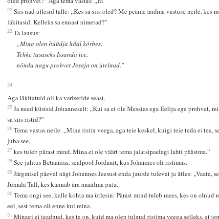
oled prohvet?” Aga tema vastas: „Ei.”
22
Siis nad ütlesid talle: „Kes sa siis oled? Me peame andma vastuse neile, kes m
läkitasid. Kelleks sa ennast nimetad?”
23
Ta lausus:
„Mina olen hüüdja hääl kõrbes:
Tehke tasaseks Issanda tee,
nõnda nagu prohvet Jesaja on ütelnud.”
24
Aga läkitatuid oli ka variseride seast.
25
Ja need küsisid Johanneselt: „Kui sa ei ole Messias ega Eelija ega prohvet, mi
sa siis ristid?”
26
Tema vastas neile: „Mina ristin veega, aga teie keskel, kuigi teie teda ei tea, s
juba see,
27
kes tuleb pärast mind. Mina ei ole väärt tema jalatsipaelagi lahti päästma.”
28
See juhtus Betaanias, sealpool Jordanit, kus Johannes oli ristimas.
29
Järgmisel päeval nägi Johannes Jeesust enda juurde tulevat ja ütles: „Vaata, s
Jumala Tall, kes kannab ära maailma patu.
30
Tema ongi see, kelle kohta ma ütlesin: Pärast mind tuleb mees, kes on olnud 
eel, sest tema oli enne kui mina.
31
Minagi ei teadnud, kes ta on, kuid ma olen tulnud ristima veega selleks, et te