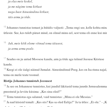
ja elas meie keskel,
ja me nägime tema kirkust
nagu Isast Ainusündinu kirkust,
täis armu ja tõde.
15
Johannes tunnistas temast ja hüüdis valjusti: „Tema ongi see, kelle kohta min
ütlesin: See, kes tuleb pärast mind, on olnud minu eel, sest tema oli enne kui mi
16
Jah, meie kõik oleme võtnud tema täiusest,
ja armu armu peale.
17
Seadus on ju antud Moosese kaudu, arm ja tõde aga tulnud Jeesuse Kristuse
kaudu.
18
Keegi ei ole iialgi näinud Jumalat. Ainusündinud Poeg, kes on Isa rinna najal,
tema on meile teate toonud.
Ristija Johannes tunnistab Jeesusest
19
Ja see on Johannese tunnistus, kui juudid läkitasid tema juurde Jeruusalemma
preestreid ja leviite küsima: „Kes sina oled?”
20
Tema tunnistas ega salanud, vaid tunnistas: „Mina ei ole Messias.”
21
Ja nad küsisid temalt: „Kes siis? Kas sa oled Eelija?” Ja ta ütles: „Ei ole.” - „K