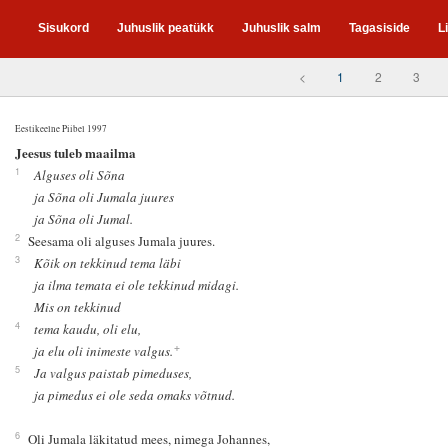
Sisukord
Juhuslik peatükk
Juhuslik salm
Tagasiside
L
<
1
2
3
Eestikeelne Piibel 1997
1
Jeesus tuleb maailma
1
Alguses oli Sõna
ja Sõna oli Jumala juures
ja Sõna oli Jumal.
2
Seesama oli alguses Jumala juures.
3
Kõik on tekkinud tema läbi
ja ilma temata ei ole tekkinud midagi.
Mis on tekkinud
4
tema kaudu, oli elu,
+
ja elu oli inimeste valgus.
5
Ja valgus paistab pimeduses,
ja pimedus ei ole seda omaks võtnud.
6
Oli Jumala läkitatud mees, nimega Johannes,