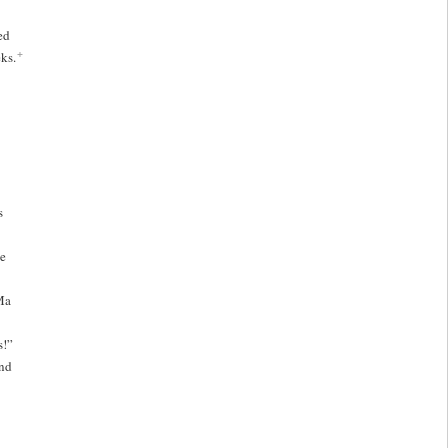
ed
+
ks.
s
ne
Ma
s!”
ind