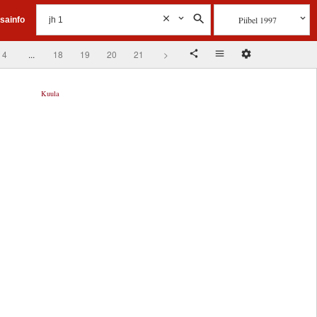
Piibel 1997
isainfo
4
...
18
19
20
21
>
Kuula