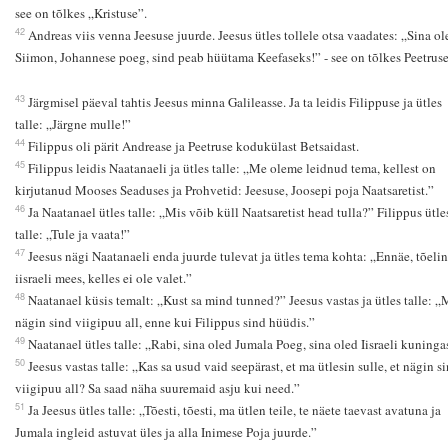
see on tõlkes „Kristuse”.
42
Andreas viis venna Jeesuse juurde. Jeesus ütles tollele otsa vaadates: „Sina ol
Siimon, Johannese poeg, sind peab hüütama Keefaseks!” - see on tõlkes Peetruse
43
Järgmisel päeval tahtis Jeesus minna Galileasse. Ja ta leidis Filippuse ja ütles
talle: „Järgne mulle!”
44
Filippus oli pärit Andrease ja Peetruse kodukülast Betsaidast.
45
Filippus leidis Naatanaeli ja ütles talle: „Me oleme leidnud tema, kellest on
kirjutanud Mooses Seaduses ja Prohvetid: Jeesuse, Joosepi poja Naatsaretist.”
46
Ja Naatanael ütles talle: „Mis võib küll Naatsaretist head tulla?” Filippus ütle
talle: „Tule ja vaata!”
47
Jeesus nägi Naatanaeli enda juurde tulevat ja ütles tema kohta: „Ennäe, tõeli
iisraeli mees, kelles ei ole valet.”
48
Naatanael küsis temalt: „Kust sa mind tunned?” Jeesus vastas ja ütles talle: „
nägin sind viigipuu all, enne kui Filippus sind hüüdis.”
49
Naatanael ütles talle: „Rabi, sina oled Jumala Poeg, sina oled Iisraeli kuninga
50
Jeesus vastas talle: „Kas sa usud vaid seepärast, et ma ütlesin sulle, et nägin s
viigipuu all? Sa saad näha suuremaid asju kui need.”
51
Ja Jeesus ütles talle: „Tõesti, tõesti, ma ütlen teile, te näete taevast avatuna ja
Jumala ingleid astuvat üles ja alla Inimese Poja juurde.”