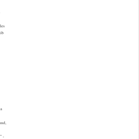
e
les
tib
ja
nud,
” -