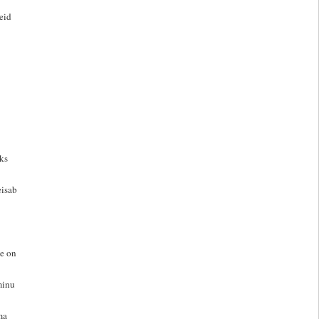
eid
ks
eisab
ee on
minu
ma