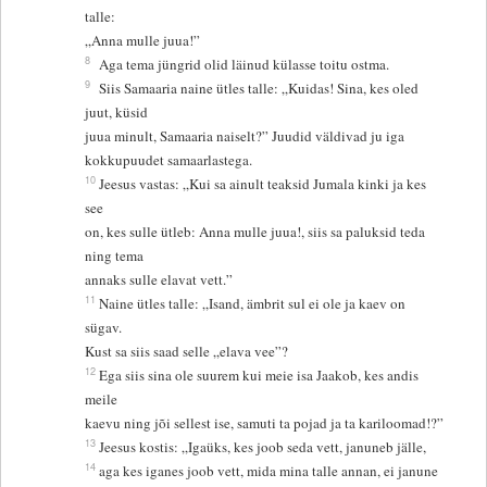
talle:
„Anna mulle juua!”
8
Aga tema jüngrid olid läinud külasse toitu ostma.
9
Siis Samaaria naine ütles talle: „Kuidas! Sina, kes oled
juut, küsid
juua minult, Samaaria naiselt?” Juudid väldivad ju iga
kokkupuudet samaarlastega.
10
Jeesus vastas: „Kui sa ainult teaksid Jumala kinki ja kes
see
on, kes sulle ütleb: Anna mulle juua!, siis sa paluksid teda
ning tema
annaks sulle elavat vett.”
11
Naine ütles talle: „Isand, ämbrit sul ei ole ja kaev on
sügav.
Kust sa siis saad selle „elava vee”?
12
Ega siis sina ole suurem kui meie isa Jaakob, kes andis
meile
kaevu ning jõi sellest ise, samuti ta pojad ja ta kariloomad!?”
13
Jeesus kostis: „Igaüks, kes joob seda vett, januneb jälle,
14
aga kes iganes joob vett, mida mina talle annan, ei janune