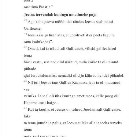
tõesti
maailma Päästja.”
Jeesus tervendab kuninga ametimehe poja
43
Aga kahe päeva möödudes rändas Jeesus sealt edasi
Galileasse.
44
Jeesus ise ju tunnistas, et „prohvetist ei peeta lugu ta
oma kodukohas”.
45
Ometi, kui ta nüüd tuli Galileasse, võtsid galilealased
tema
hästi vastu, sest nad olid näinud, mida kõike ta oli teinud
pühade
ajal Jeruusalemmas; nemadki olid ju käinud nendel pühadel.
46
Nii tuli Jeesus taas Galilea Kaanasse, kus ta oli muutnud
vee
veiniks. Ja seal oli üks kuninga ametimees, kelle poeg oli
Kapernaumas haige.
47
Kui ta kuulis, et Jeesus on tulnud Juudamaalt Galileasse,
läks
ta tema juurde ja palus, et Jeesus tuleks alla ja teeks terveks
tema
poja, sest see oli suremas.