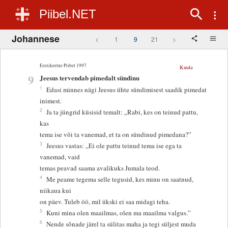
Piibel.NET
Johannese
<
1
9
21
>
Eestikeelne Piibel 1997
Kuula
9
Jeesus tervendab pimedalt sündinu
1
Edasi minnes nägi Jeesus ühte sündimisest saadik pimedat
inimest.
2
Ja ta jüngrid küsisid temalt: „Rabi, kes on teinud pattu,
kas
tema ise või ta vanemad, et ta on sündinud pimedana?”
3
Jeesus vastas: „Ei ole pattu teinud tema ise ega ta
vanemad, vaid
temas peavad saama avalikuks Jumala teod.
4
Me peame tegema selle tegusid, kes minu on saatnud,
niikaua kui
on päev. Tuleb öö, mil ükski ei saa midagi teha.
5
Kuni mina olen maailmas, olen ma maailma valgus.”
6
Nende sõnade järel ta sülitas maha ja tegi süljest muda