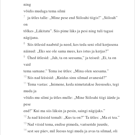
ning
võidis mudaga tema silmi
7
ja ütles talle: „Mine pese end Siiloahi tiigis!” „Siiloah”
on
tõlkes „Läkitatu”. Siis pime läks ja pesi ning tuli tagasi
nägijana.
8
Siis ütlesid naabrid ja need, kes teda seni olid kerjusena
näinud: „Eks see ole sama mees, kes istus ja kerjas?”
9
Ühed ütlesid: „Jah, ta on seesama,” ja teised: „Ei, ta on
vaid
tema sarnane.” Tema ise ütles: „Mina olen seesama.”
10
Siis nad küsisid: „Kuidas sinu silmad avanesid?”
11
Tema vastas: „Inimene, keda nimetatakse Jeesuseks, tegi
muda ja
võidis mu silmi ja ütles mulle: „Mine Siiloahi tiigi äärde ja
pese
end!” Kui ma siis läksin ja pesin, saingi nägijaks.”
12
Ja nad küsisid temalt: „Kus ta on?” Ta ütles: „Ma ei tea.”
13
Nad viisid tema, endise pimeda, variseride juurde,
14
sest see päev, mil Jeesus tegi muda ja avas ta silmad, oli