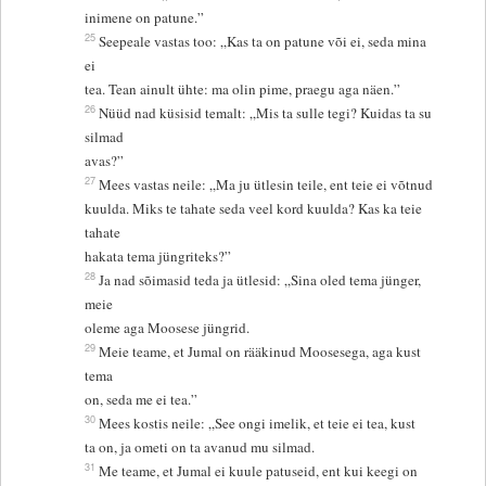
inimene on patune.”
25
Seepeale vastas too: „Kas ta on patune või ei, seda mina
ei
tea. Tean ainult ühte: ma olin pime, praegu aga näen.”
26
Nüüd nad küsisid temalt: „Mis ta sulle tegi? Kuidas ta su
silmad
avas?”
27
Mees vastas neile: „Ma ju ütlesin teile, ent teie ei võtnud
kuulda. Miks te tahate seda veel kord kuulda? Kas ka teie
tahate
hakata tema jüngriteks?”
28
Ja nad sõimasid teda ja ütlesid: „Sina oled tema jünger,
meie
oleme aga Moosese jüngrid.
29
Meie teame, et Jumal on rääkinud Moosesega, aga kust
tema
on, seda me ei tea.”
30
Mees kostis neile: „See ongi imelik, et teie ei tea, kust
ta on, ja ometi on ta avanud mu silmad.
31
Me teame, et Jumal ei kuule patuseid, ent kui keegi on