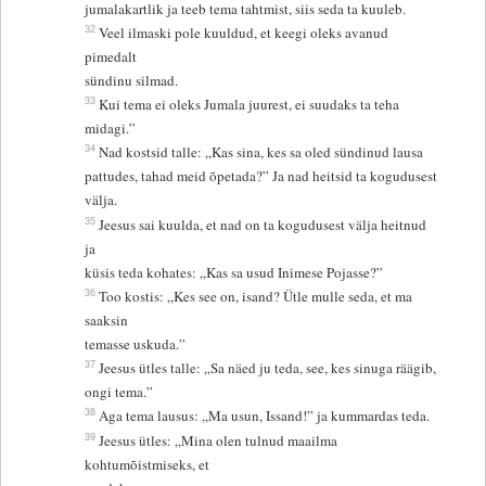
jumalakartlik ja teeb tema tahtmist, siis seda ta kuuleb.
32
Veel ilmaski pole kuuldud, et keegi oleks avanud
pimedalt
sündinu silmad.
33
Kui tema ei oleks Jumala juurest, ei suudaks ta teha
midagi.”
34
Nad kostsid talle: „Kas sina, kes sa oled sündinud lausa
pattudes, tahad meid õpetada?” Ja nad heitsid ta kogudusest
välja.
35
Jeesus sai kuulda, et nad on ta kogudusest välja heitnud
ja
küsis teda kohates: „Kas sa usud Inimese Pojasse?”
36
Too kostis: „Kes see on, isand? Ütle mulle seda, et ma
saaksin
temasse uskuda.”
37
Jeesus ütles talle: „Sa näed ju teda, see, kes sinuga räägib,
ongi tema.”
38
Aga tema lausus: „Ma usun, Issand!” ja kummardas teda.
39
Jeesus ütles: „Mina olen tulnud maailma
kohtumõistmiseks, et