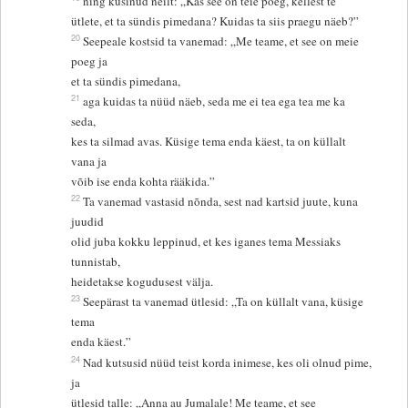
ning küsinud neilt: „Kas see on teie poeg, kellest te
ütlete, et ta sündis pimedana? Kuidas ta siis praegu näeb?”
20
Seepeale kostsid ta vanemad: „Me teame, et see on meie
poeg ja
et ta sündis pimedana,
21
aga kuidas ta nüüd näeb, seda me ei tea ega tea me ka
seda,
kes ta silmad avas. Küsige tema enda käest, ta on küllalt
vana ja
võib ise enda kohta rääkida.”
22
Ta vanemad vastasid nõnda, sest nad kartsid juute, kuna
juudid
olid juba kokku leppinud, et kes iganes tema Messiaks
tunnistab,
heidetakse kogudusest välja.
23
Seepärast ta vanemad ütlesid: „Ta on küllalt vana, küsige
tema
enda käest.”
24
Nad kutsusid nüüd teist korda inimese, kes oli olnud pime,
ja
ütlesid talle: „Anna au Jumalale! Me teame, et see