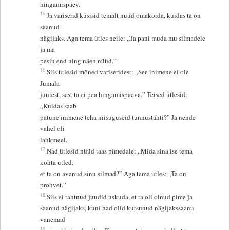
hingamispäev.
15
Ja variserid küsisid temalt nüüd omakorda, kuidas ta on
saanud
nägijaks. Aga tema ütles neile: „Ta pani muda mu silmadele
ja ma
pesin end ning näen nüüd.”
16
Siis ütlesid mõned variseridest: „See inimene ei ole
Jumala
juurest, sest ta ei pea hingamispäeva.” Teised ütlesid:
„Kuidas saab
patune inimene teha niisuguseid tunnustähti?” Ja nende
vahel oli
lahkmeel.
17
Nad ütlesid nüüd taas pimedale: „Mida sina ise tema
kohta ütled,
et ta on avanud sinu silmad?” Aga tema ütles: „Ta on
prohvet.”
18
Siis ei tahtnud juudid uskuda, et ta oli olnud pime ja
saanud nägijaks, kuni nad olid kutsunud nägijakssaanu
vanemad
19