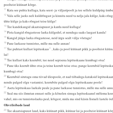
poolteist küünart kõrge.
11
Kata see puhta kullaga, kata seest- ja väljastpoolt ja tee sellele kuldpärg ümbe
12
Vala selle jaoks neli kuldrõngast ja kinnita need ta nelja jala külge, kaks rõng
ühte külge ja kaks rõngast teise külge!
13
Tee kandekangid akaatsiapuust ja karda need kullaga!
14
Pista kangid rõngastesse laeka külgedel, et nendega saaks laegast kanda!
15
Kangid jäägu laeka rõngastesse, neid ärgu sealt välja võetagu!
16
Pane laekasse tunnistus, mille ma sulle annan!
+
17
Tee puhtast kullast lepituskaas
, kaks ja pool küünart pikk ja poolteist küüna
lai!
18
Tee kullast kaks keerubit; tee need sepisena lepituskaane kumbagi otsa!
19
Pane üks keerub ühte otsa ja teine keerub teise otsa; pange keerubid lepitusk
kumbagi otsa!
20
Keerubid sirutagu oma tiivad ülespoole, et nad tiibadega kataksid lepituskaan
nende palged olgu vastamisi; keerubite palged olgu lepituskaane poole!
21
Aseta lepituskaas laekale peale ja pane laekasse tunnistus, mille ma sulle ann
22
Seal ma siis ilmutan ennast sulle ja kõnelen sinuga lepituskaanel mõlema kee
vahel, mis on tunnistuslaeka peal, kõigest, mida ma sind käsin Iisraeli lastele öe
Ohvrileibade laud
23
Tee akaatsiapuust laud, kaks küünart pikk, küünar lai ja poolteist küünart kõr