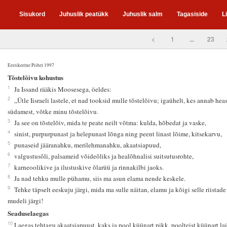
Sisukord
Juhuslik peatükk
Juhuslik salm
Tagasiside
L
<
1
...
23
Eestikeelne Piibel 1997
5
Tõstelõivu kohustus
1
Ja Issand rääkis Moosesega, öeldes:
2
„Ütle Iisraeli lastele, et nad tooksid mulle tõstelõivu; igaühelt, kes annab heas
südamest, võtke minu tõstelõivu.
3
Ja see on tõstelõiv, mida te peate neilt võtma: kulda, hõbedat ja vaske,
4
sinist, purpurpunast ja helepunast lõnga ning peent linast lõime, kitsekarvu,
5
punaseid jääranahku, merilehmanahku, akaatsiapuud,
6
valgustusõli, palsameid võideõliks ja healõhnalisi suitsutusrohte,
7
karneoolikive ja ilustuskive õlarüü ja rinnakilbi jaoks.
8
Ja nad tehku mulle pühamu, siis ma asun elama nende keskele.
9
Tehke täpselt eeskuju järgi, mida ma sulle näitan, elamu ja kõigi selle riistade
mudeli järgi!
Seaduselaegas
10
Laegas tehtagu akaatsiapuust, kaks ja pool küünart pikk, poolteist küünart lai