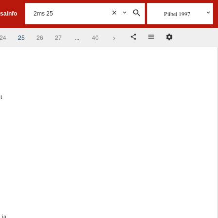
Piibel 1997
isainfo
24
25
26
27
...
40
>
t
 ja