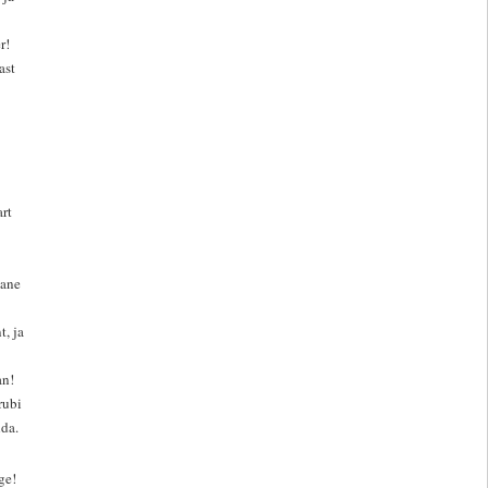
r!
ast
rt
aane
t, ja
an!
rubi
lda.
ge!