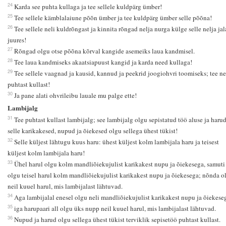
24
Karda see puhta kullaga ja tee sellele kuldpärg ümber!
25
Tee sellele kämblalaiune põõn ümber ja tee kuldpärg ümber selle põõna!
26
Tee sellele neli kuldrõngast ja kinnita rõngad nelja nurga külge selle nelja jal
juures!
27
Rõngad olgu otse põõna kõrval kangide asemeiks laua kandmisel.
28
Tee laua kandmiseks akaatsiapuust kangid ja karda need kullaga!
29
Tee sellele vaagnad ja kausid, kannud ja peekrid joogiohvri toomiseks; tee n
puhtast kullast!
30
Ja pane alati ohvrileibu lauale mu palge ette!
Lambijalg
31
Tee puhtast kullast lambijalg; see lambijalg olgu sepistatud töö aluse ja haru
selle karikakesed, nupud ja õiekesed olgu sellega ühest tükist!
32
Selle küljest lähtugu kuus haru: ühest küljest kolm lambijala haru ja teisest
küljest kolm lambijala haru!
33
Ühel harul olgu kolm mandliõiekujulist karikakest nupu ja õiekesega, samuti
olgu teisel harul kolm mandliõiekujulist karikakest nupu ja õiekesega; nõnda o
neil kuuel harul, mis lambijalast lähtuvad.
34
Aga lambijalal enesel olgu neli mandliõiekujulist karikakest nupu ja õiekese
35
iga harupaari all olgu üks nupp neil kuuel harul, mis lambijalast lähtuvad.
36
Nupud ja harud olgu sellega ühest tükist terviklik sepisetöö puhtast kullast.