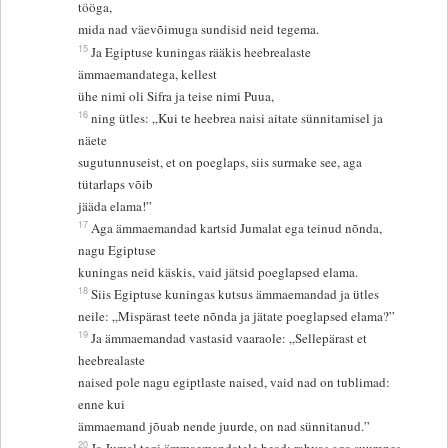
tööga,
mida nad väevõimuga sundisid neid tegema.
15
Ja Egiptuse kuningas rääkis heebrealaste
ämmaemandatega, kellest
ühe nimi oli Sifra ja teise nimi Puua,
16
ning ütles: „Kui te heebrea naisi aitate sünnitamisel ja
näete
sugutunnuseist, et on poeglaps, siis surmake see, aga
tütarlaps võib
jääda elama!”
17
Aga ämmaemandad kartsid Jumalat ega teinud nõnda,
nagu Egiptuse
kuningas neid käskis, vaid jätsid poeglapsed elama.
18
Siis Egiptuse kuningas kutsus ämmaemandad ja ütles
neile: „Mispärast teete nõnda ja jätate poeglapsed elama?”
19
Ja ämmaemandad vastasid vaaraole: „Sellepärast et
heebrealaste
naised pole nagu egiptlaste naised, vaid nad on tublimad:
enne kui
ämmaemand jõuab nende juurde, on nad sünnitanud.”
20