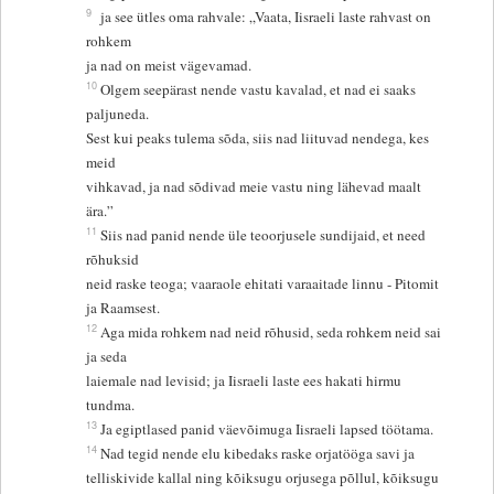
9
ja see ütles oma rahvale: „Vaata, Iisraeli laste rahvast on
rohkem
ja nad on meist vägevamad.
10
Olgem seepärast nende vastu kavalad, et nad ei saaks
paljuneda.
Sest kui peaks tulema sõda, siis nad liituvad nendega, kes
meid
vihkavad, ja nad sõdivad meie vastu ning lähevad maalt
ära.”
11
Siis nad panid nende üle teoorjusele sundijaid, et need
rõhuksid
neid raske teoga; vaaraole ehitati varaaitade linnu - Pitomit
ja Raamsest.
12
Aga mida rohkem nad neid rõhusid, seda rohkem neid sai
ja seda
laiemale nad levisid; ja Iisraeli laste ees hakati hirmu
tundma.
13
Ja egiptlased panid väevõimuga Iisraeli lapsed töötama.
14
Nad tegid nende elu kibedaks raske orjatööga savi ja
telliskivide kallal ning kõiksugu orjusega põllul, kõiksugu