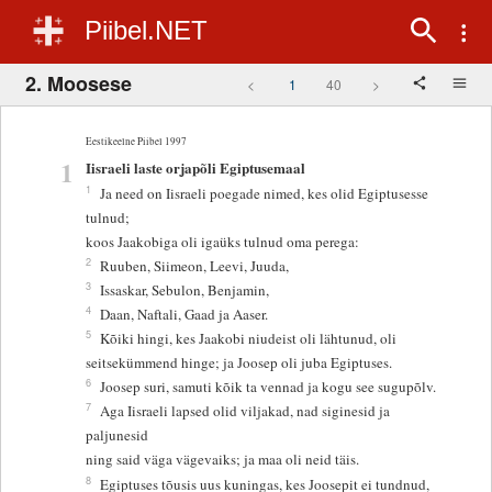
Piibel.NET
2. Moosese
<
1
40
>
Eestikeelne Piibel 1997
1
Iisraeli laste orjapõli Egiptusemaal
1
Ja need on Iisraeli poegade nimed, kes olid Egiptusesse
tulnud;
koos Jaakobiga oli igaüks tulnud oma perega:
2
Ruuben, Siimeon, Leevi, Juuda,
3
Issaskar, Sebulon, Benjamin,
4
Daan, Naftali, Gaad ja Aaser.
5
Kõiki hingi, kes Jaakobi niudeist oli lähtunud, oli
seitsekümmend hinge; ja Joosep oli juba Egiptuses.
6
Joosep suri, samuti kõik ta vennad ja kogu see sugupõlv.
7
Aga Iisraeli lapsed olid viljakad, nad siginesid ja
paljunesid
ning said väga vägevaiks; ja maa oli neid täis.
8
Egiptuses tõusis uus kuningas, kes Joosepit ei tundnud,