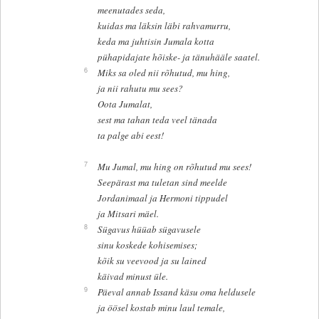
meenutades seda,
kuidas ma läksin läbi rahvamurru,
keda ma juhtisin Jumala kotta
pühapidajate hõiske- ja tänuhääle saatel.
6
Miks sa oled nii rõhutud, mu hing,
ja nii rahutu mu sees?
Oota Jumalat,
sest ma tahan teda veel tänada
ta palge abi eest!
7
Mu Jumal, mu hing on rõhutud mu sees!
Seepärast ma tuletan sind meelde
Jordanimaal ja Hermoni tippudel
ja Mitsari mäel.
8
Sügavus hüüab sügavusele
sinu koskede kohisemises;
kõik su veevood ja su lained
käivad minust üle.
9
Päeval annab Issand käsu oma heldusele
ja öösel kostab minu laul temale,