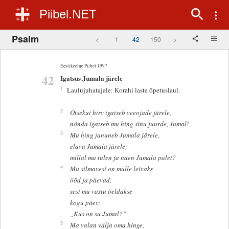
Piibel.NET
Psalm
<
1
42
150
>
Eestikeelne Piibel 1997
42
Igatsus Jumala järele
1
Laulujuhatajale: Korahi laste õpetuslaul.
2
Otsekui hirv igatseb veeojade järele,
nõnda igatseb mu hing sinu juurde, Jumal!
3
Mu hing januneb Jumala järele,
elava Jumala järele;
millal ma tulen ja näen Jumala palet?
4
Mu silmavesi on mulle leivaks
ööd ja päevad,
sest mu vastu öeldakse
kogu päev:
„Kus on su Jumal?”
5
Ma valan välja oma hinge,