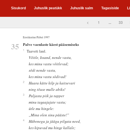
Sisukord
Juhuslik peatükk
Juhuslik salm
Tagasiside
L
<
1
...
33
Eestikeelne Piibel 1997
35
Palve vaenlaste käest pääsemiseks
1
Taaveti laul.
Võitle, Issand, nende vastu,
kes minu vastu võitlevad;
sõdi nende vastu,
kes minu vastu sõdivad!
2
Haara kätte kilp ja kaitsevari
ning tõuse mulle abiks!
3
Paljasta piik ja tapper
minu tagaajajate vastu;
ütle mu hingele:
„Mina olen sinu pääste!”
4
Häbenegu ja jäägu pilgata need,
kes kipuvad mu hinge kallale;