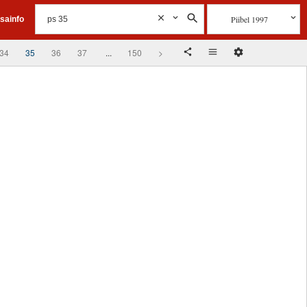
Piibel 1997
isainfo
34
35
36
37
...
150
>