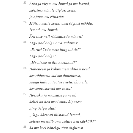
23
Ärka ja virgu, mu Jumal ja mu Issand,
mõistma minule õiglast kohut
ja ajama mu riiuasja!
24
Mõista mulle kohut oma õiglust mööda,
Issand, mu Jumal!
Ära lase neil rõõmutseda minust!
25
Ärgu nad öelgu oma südames:
„Paras! Seda meie hing tahtis!”
Ärgu nad öelgu:
„Me oleme ta ära neelanud!”
26
Häbenegu ja kohmetugu ühtlasi need,
kes rõõmustavad mu õnnetusest;
saagu häbi ja teotus riietuseks neile,
kes suurustavad mu vastu!
27
Hõisaku ja rõõmutsegu need,
kellel on hea meel minu õigusest,
ning öelgu alati:
„Olgu kõrgesti ülistatud Issand,
kellele meeldib oma sulase hea käekäik!”
28
Ja mu keel kõnelgu sinu õiglusest