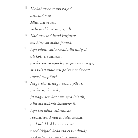
11
Ülekohtused tunnistajad
astuvad ette.
Mida ma ei tea,
seda nad küsivad minult.
12
Nad tasuvad head kurjaga;
mu hing on maha jäetud.
13
Aga minul, kui nemad olid haiged,
oli kotiriie kuueks;
ma kurnasin oma hinge paastumisega;
siis tulgu nüüd mu palve nende eest
tagasi mu põue!
14
Nagu sõbra, nagu venna pärast
ma käisin kurvalt,
ja nagu see, kes oma ema leinab,
olin ma nukralt kummargil.
15
Aga kui mina vääratasin,
rõõmutsesid nad ja tulid kokku;
nad tulid kokku minu vastu,
need lööjad, keda ma ei tundnud;
nad laimasid ega lõpetanud;