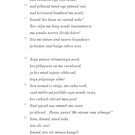
16
nad pilkasid mind ega jäänud vait,
nad kiristasid hambaid mu peale.
17
Issand, kui kaua sa vaatad seda?
Too välja mu hing nende laastamisest,
mu ainuke noorte lõvide käest!
18
Siis ma tänan sind suures koguduses
ja kiidan sind hulga rahva seas.
19
Ärgu minust rõõmustugu need,
kes põhjuseta on mu vaenlased;
ja kes mind asjata vihkavad,
ärgu pilgutagu silmi!
20
Sest nemad ei räägi, mis rahu toob,
vaid mõtlevad petlikke asju nende vastu,
kes vaikselt elavad maa peal.
21
Nad ajasid suu ammuli mu vastu
ja ütlesid: „Paras, paras! Me näeme oma silmaga!”
22
Sina, Issand, näed seda,
ära ole vait!
Issand, ära ole minust kaugel!