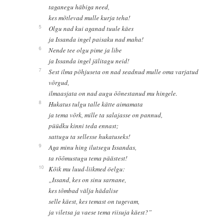
taganegu häbiga need,
kes mõtlevad mulle kurja teha!
5
Olgu nad kui aganad tuule käes
ja Issanda ingel paisaku nad maha!
6
Nende tee olgu pime ja libe
ja Issanda ingel jälitagu neid!
7
Sest ilma põhjuseta on nad seadnud mulle oma varjatud
võrgud,
ilmaasjata on nad augu õõnestanud mu hingele.
8
Hukatus tulgu talle kätte aimamata
ja tema võrk, mille ta salajasse on pannud,
püüdku kinni teda ennast;
sattugu ta sellesse hukatuseks!
9
Aga minu hing ilutsegu Issandas,
ta rõõmustugu tema päästest!
10
Kõik mu luud-liikmed öelgu:
„Issand, kes on sinu sarnane,
kes tõmbad välja hädalise
selle käest, kes temast on tugevam,
ja viletsa ja vaese tema riisuja käest?”