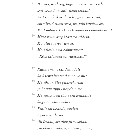
7
Pöördu, mu hing, tagasi oma hingamisele,
sest Issand on sulle head teinud!
8
Sest sina kiskusid mu hinge surmast välja,
mu silmad silmaveest, mu jala komistusest.
9
Ma loodan ikka käia Issanda ees elavate maal.
10
Mina usun, seepärast ma räägin.
Ma olin suures vaevas.
11
Ma ütlesin oma kohmetuses:
„Kõik inimesed on valelikud!”
12
Kuidas ma tasun Issandale
kõik tema heateod minu vastu?
13
Ma tõstan üles päästekarika
ja hüüan appi Issanda nime.
14
Ma tasun oma tõotused Issandale
kogu ta rahva nähes.
15
Kallis on Issanda meelest
tema vagade surm.
16
Oh Issand, ma olen ju su sulane,
ma olen su sulane, su teenija poeg;