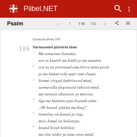
Piibel.NET
Psalm
<
1
116
150
>
Eestikeelne Piibel 1997
116
Surmasuust päästetu tänu
1
Ma armastan Issandat,
sest ta kuuleb mu häält ja mu anumist,
2
sest ta on pööranud oma kõrva minu poole
ja ma hüüan teda appi oma eluaja.
3
Surma võrgud ümbritsesid mind,
surmavalla ängistused tabasid mind,
ma sattusin ahastusse ja muresse.
4
Aga ma hüüdsin appi Issanda nime:
„Oh Issand, päästa mu hing!”
5
Armuline on Issand ja õige,
meie Jumal on halastaja.
6
Issand hoiab kohtlasi;
ma olin nõder ja tema aitas mind.