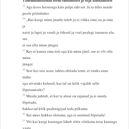
Tähendamissõnad torni ehitamisest ja sõja alustamisest
25
Aga koos Jeesusega käis palju rahvast. Ja ta ütles nende
poole pöördudes:
26
„Kui keegi minu juurde tuleb ja ei vihka oma isa ja ema
ja
naist ja lapsi ja vendi ja õdesid ja veel pealegi iseenese elu,
see
ei saa olla minu jünger.
27
Kes ei kanna oma risti ega käi minu järel, see ei või olla
minu
jünger.
28
Sest kes teie seast, tahtes ehitada torni, ei istuks enne
maha
ega arvutaks kulusid, kas tal on kõik vajalik selle
lõpetamiseks?
29
Muidu juhtub, et kui ta aluse on rajanud ja ei suuda
lõpetada,
hakkavad kõik pealtnägijad teda pilkama:
30
See mees hakkas ehitama, aga ei suutnud lõpetada!
31
Või kui keegi kuningas läheb sõtta võitlema teise kuninga
vastu,