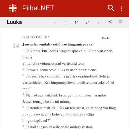
Piibel.NET
Luuka
<
1
14
24
>
Eestikeelne Piibel 1997
Kuula
14
Jeesus tervendab vesitõbise hingamispäeval
1
Ja sündis, kui Jeesus hingamispäeval tuli ühe variseride
ülema
kotta leiba võtma, et nad varitsesid teda.
2
Ja vaata, tema ees oli üks vesitõbine inimene.
3
Ja Jeesus hakkas rääkima ja ütles seadusetundjatele ja
variseridele: „Kas hingamispäeval tohib teha terveks või ei
tohi?”
4
Nemad aga vaikisid. Ja haiget puudutades parandas
Jeesus tema ja laskis tal minna.
5
Ja nendele ta ütles: „Kes on teie seast, kelle poeg või härg
kukub kaevu, et ta kohe ei tõmbaks teda välja
hingamispäeval?”
6
Ja nad ei osanud selle peale midagi vastata.