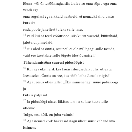
lõuna- või õhtusöömaaja, siis ära kutsu oma sõpru ega oma
vendi ega
oma sugulasi ega rikkaid naabreid, et nemadki sind vastu
kutsuks
enda poole ja sellest tuleks sulle tasu,
13
vaid kui sa teed võõruspeo, siis kutsu vaeseid, küürakaid,
jalutuid, pimedaid,
14
siis oled sa õnnis, sest neil ei ole millegagi sulle tasuda,
vaid see tasutakse sulle õigete ülestõusmisel.”
Tähendamissõna suurest pidusöögist
15
Kui aga üks neist, kes lauas istus, seda kuulis, ütles ta
Jeesusele: „Õnnis on see, kes sööb leiba Jumala riigis!”
16
Aga Jeesus ütles talle: „Üks inimene tegi suure pidusöögi
ja
kutsus paljusid.
17
Ja pidusöögi alates läkitas ta oma sulase kutsutuile
ütlema:
Tulge, sest kõik on juba valmis!
18
Aga nemad kõik hakkasid nagu ühest suust vabandama.
Esimene