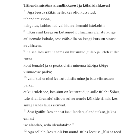
Tähendamissõna alandlikkusest ja külalislahkusest
7
Aga Jeesus rääkis neile, kes olid kutsutud,
tähendamissõna,
märgates, kuidas nad valisid aulisemaid istekohti:
8
„Kui sind keegi on kutsunud pulma, siis ära istu kõige
aulisemale kohale, sest võib-olla on keegi kutsutu sinust
auväärsem,
9
ja see, kes sinu ja tema on kutsunud, tuleb ja ütleb sulle:
Anna
koht temale! ja sa peaksid siis minema häbiga kõige
viimasesse paika;
10
vaid kui sa oled kutsutud, siis mine ja istu viimasesse
paika,
et kui tuleb see, kes sinu on kutsunud, ja sulle ütleb: Sõber,
tule siia lähemale! siis on sul au nende kõikide silmis, kes
sinuga ühes lauas istuvad.
11
Sest igaüht, kes ennast ise ülendab, alandatakse, ja kes
ennast
ise alandab, seda ülendatakse.”
12
Aga sellele, kes ta oli kutsunud, ütles Jeesus: „Kui sa teed