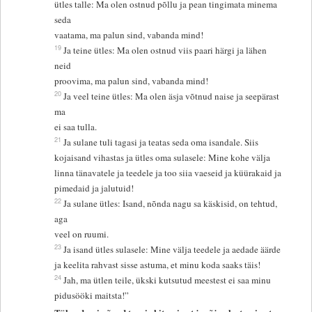
ütles talle: Ma olen ostnud põllu ja pean tingimata minema
seda
vaatama, ma palun sind, vabanda mind!
19
Ja teine ütles: Ma olen ostnud viis paari härgi ja lähen
neid
proovima, ma palun sind, vabanda mind!
20
Ja veel teine ütles: Ma olen äsja võtnud naise ja seepärast
ma
ei saa tulla.
21
Ja sulane tuli tagasi ja teatas seda oma isandale. Siis
kojaisand vihastas ja ütles oma sulasele: Mine kohe välja
linna tänavatele ja teedele ja too siia vaeseid ja küürakaid ja
pimedaid ja jalutuid!
22
Ja sulane ütles: Isand, nõnda nagu sa käskisid, on tehtud,
aga
veel on ruumi.
23
Ja isand ütles sulasele: Mine välja teedele ja aedade äärde
ja keelita rahvast sisse astuma, et minu koda saaks täis!
24
Jah, ma ütlen teile, ükski kutsutud meestest ei saa minu
pidusööki maitsta!”