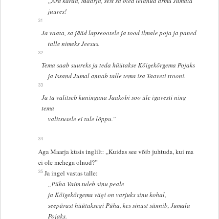
„Ära karda, Maarja, sest sa oled leidnud armu Jumala
juures!
31
Ja vaata, sa jääd lapseootele ja tood ilmale poja ja paned
talle nimeks Jeesus.
32
Tema saab suureks ja teda hüütakse Kõigekõrgema Pojaks
ja Issand Jumal annab talle tema isa Taaveti trooni.
33
Ja ta valitseb kuningana Jaakobi soo üle igavesti ning
tema
valitsusele ei tule lõppu.”
34
Aga Maarja küsis inglilt: „Kuidas see võib juhtuda, kui ma
ei ole mehega olnud?”
35
Ja ingel vastas talle:
„Püha Vaim tuleb sinu peale
ja Kõigekõrgema vägi on varjuks sinu kohal,
seepärast hüütaksegi Püha, kes sinust sünnib, Jumala
Pojaks.