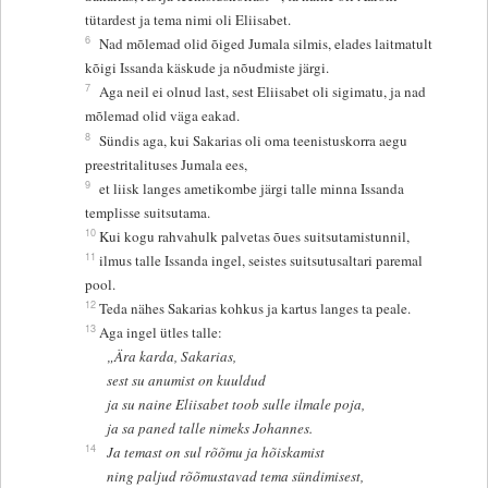
tütardest ja tema nimi oli Eliisabet.
6
Nad mõlemad olid õiged Jumala silmis, elades laitmatult
kõigi Issanda käskude ja nõudmiste järgi.
7
Aga neil ei olnud last, sest Eliisabet oli sigimatu, ja nad
mõlemad olid väga eakad.
8
Sündis aga, kui Sakarias oli oma teenistuskorra aegu
preestritalituses Jumala ees,
9
et liisk langes ametikombe järgi talle minna Issanda
templisse suitsutama.
10
Kui kogu rahvahulk palvetas õues suitsutamistunnil,
11
ilmus talle Issanda ingel, seistes suitsutusaltari paremal
pool.
12
Teda nähes Sakarias kohkus ja kartus langes ta peale.
13
Aga ingel ütles talle:
„Ära karda, Sakarias,
sest su anumist on kuuldud
ja su naine Eliisabet toob sulle ilmale poja,
ja sa paned talle nimeks Johannes.
14
Ja temast on sul rõõmu ja hõiskamist
ning paljud rõõmustavad tema sündimisest,