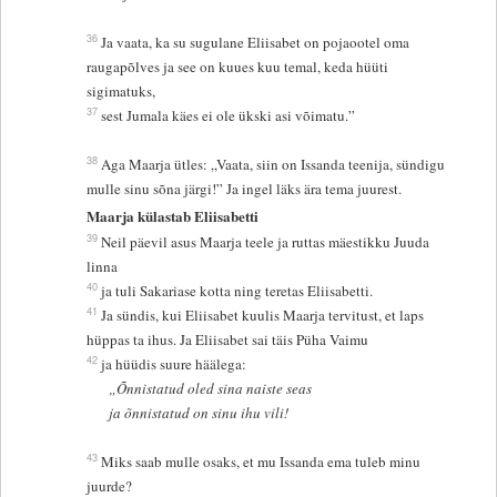
36
Ja vaata, ka su sugulane Eliisabet on pojaootel oma
raugapõlves ja see on kuues kuu temal, keda hüüti
sigimatuks,
37
sest Jumala käes ei ole ükski asi võimatu.”
38
Aga Maarja ütles: „Vaata, siin on Issanda teenija, sündigu
mulle sinu sõna järgi!” Ja ingel läks ära tema juurest.
Maarja külastab Eliisabetti
39
Neil päevil asus Maarja teele ja ruttas mäestikku Juuda
linna
40
ja tuli Sakariase kotta ning teretas Eliisabetti.
41
Ja sündis, kui Eliisabet kuulis Maarja tervitust, et laps
hüppas ta ihus. Ja Eliisabet sai täis Püha Vaimu
42
ja hüüdis suure häälega:
„Õnnistatud oled sina naiste seas
ja õnnistatud on sinu ihu vili!
43
Miks saab mulle osaks, et mu Issanda ema tuleb minu
juurde?