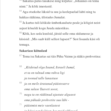
Sakarias palus lauakese ning kirjutas: „Johannes on tema
nimi.” Ja kõik imestasid.
64
Aga otsekohe läksid ta suu ja keelepaelad lahti ning ta
hakkas rääkima, ülistades Jumalat.
65
Ja kartus tuli kõikide ümberkaudsete peale ja kõigist neist
asjust kõneldi kogu Juuda mäestikus.
66
Kõik, kes seda kuulsid, jätsid selle oma südamesse ja
küsisid: „Mis saab küll sellest lapsest?” Sest Issanda käsi oli
temaga.
Sakariase kiituslaul
67
Tema isa Sakarias sai täis Püha Vaimu ja rääkis prohvetina:
68
„Kiidetud olgu Issand, Iisraeli Jumal,
et ta on tulnud oma rahva ligi
ja toonud talle lunastuse
69
ja on meile äratanud päästesarve
oma sulase Taaveti soost,
70
nagu ta on rääkinud ajastute algusest
oma pühade prohvetite suu läbi -
71
päästmist meie vaenlastest
ja kõigi nende käest, kes meid vihkavad,