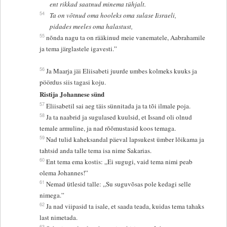
ent rikkad saatnud minema tühjalt.
54
Ta on võtnud oma hooleks oma sulase Iisraeli,
pidades meeles oma halastust,
55
nõnda nagu ta on rääkinud meie vanematele, Aabrahamile
ja tema järglastele igavesti.”
56
Ja Maarja jäi Eliisabeti juurde umbes kolmeks kuuks ja
pöördus siis tagasi koju.
Ristija Johannese sünd
57
Eliisabetil sai aeg täis sünnitada ja ta tõi ilmale poja.
58
Ja ta naabrid ja sugulased kuulsid, et Issand oli olnud
temale armuline, ja nad rõõmustasid koos temaga.
59
Nad tulid kaheksandal päeval lapsukest ümber lõikama ja
tahtsid anda talle tema isa nime Sakarias.
60
Ent tema ema kostis: „Ei sugugi, vaid tema nimi peab
olema Johannes!”
61
Nemad ütlesid talle: „Su suguvõsas pole kedagi selle
nimega.”
62
Ja nad viipasid ta isale, et saada teada, kuidas tema tahaks
last nimetada.
63