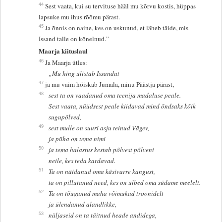
44
Sest vaata, kui su tervituse hääl mu kõrvu kostis, hüppas
lapsuke mu ihus rõõmu pärast.
45
Ja õnnis on naine, kes on uskunud, et läheb täide, mis
Issand talle on kõnelnud.”
Maarja kiituslaul
46
Ja Maarja ütles:
„Mu hing ülistab Issandat
47
ja mu vaim hõiskab Jumala, minu Päästja pärast,
48
sest ta on vaadanud oma teenija madaluse peale.
Sest vaata, nüüdsest peale kiidavad mind õndsaks kõik
sugupõlved,
49
sest mulle on suuri asju teinud Vägev,
ja püha on tema nimi
50
ja tema halastus kestab põlvest põlveni
neile, kes teda kardavad.
51
Ta on näidanud oma käsivarre kangust,
ta on pillutanud need, kes on ülbed oma südame meelelt.
52
Ta on tõuganud maha võimukad troonidelt
ja ülendanud alandlikke,
53
näljaseid on ta täitnud heade andidega,