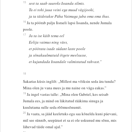
15
sest ta saab suureks Issanda silmis.
Ta ei tohi juua veini ega muud vägijooki,
ja ta täidetakse Püha Vaimuga juba oma ema ihus.
16
Ja ta pöörab palju Iisraeli lapsi Issanda, nende Jumala
poole.
17
Ja ta ise käib tema eel
Eelija vaimus ning väes,
et pöörata isade südant laste poole
ja sõnakuulmatuid õigete meelsusse,
et kujundada Issandale valmistatud rahvast.”
18
Sakarias küsis inglilt: „Millest ma võiksin seda ära tunda?
Mina olen ju vana mees ja mu naine on väga eakas.”
19
Ja ingel vastas talle: „Mina olen Gabriel, kes seisab
Jumala ees, ja mind on läkitatud rääkima sinuga ja
kuulutama sulle seda rõõmusõnumit.
20
Ja vaata, sa jääd keeletuks ega saa kõnelda kuni päevani,
mil see sünnib, seepärast et sa ei ole uskunud mu sõnu, mis
lähevad täide omal ajal.”