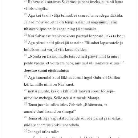
21
Rahvas oli ootamas Sakariast ja pani imeks, et ta nii kaua
viibis templis.
22
Aga kui ta oli välja tulnud, ei saanud ta nendega rääkida.
Ja nad mõistsid, et ta oli templis näinud nägemust. Tema
üksnes viipas neile käega ning jäi tummaks.
23
Kui Sakariase teenistuskorra päevad lõppesid, läks ta koju.
24
Aga pärast neid päevi jäi ta naine Eliisabet lapseootele ja
hoidis ennast varjul viis kuud, öeldes:
25
„Nõnda on Issand mulle teinud neil päevil, mil ta minu
+
peale vaatas, et võtta ära häbi, mis mul oli inimeste silmis.”
Jeesuse sünni ettekuulutus
26
Aga kuuendal kuul läkitas Jumal ingel Gabrieli Galilea
külla, mille nimi on Naatsaret,
27
neitsi juurde, kes oli kihlatud Taaveti soost Joosepi-
nimelise mehega. Selle neitsi nimi oli Maarja.
28
Tema juurde tulles ütles Gabriel: „Rõõmusta, sa
armuleidnu! Issand on sinuga!”
29
Tema oli aga vapustatud nende sõnade pärast ja imestas,
mida see teretus võiks tähendada.
30
Ja ingel ütles talle: