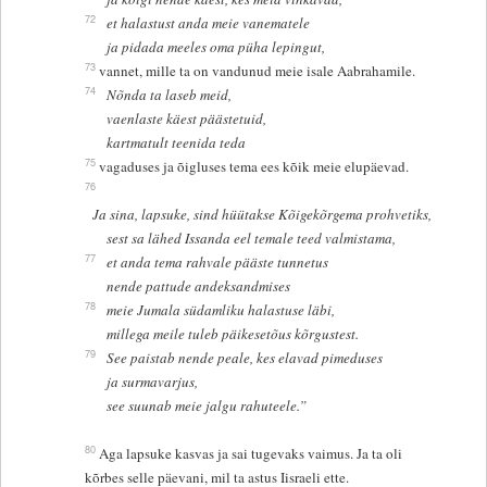
72
et halastust anda meie vanematele
ja pidada meeles oma püha lepingut,
73
vannet, mille ta on vandunud meie isale Aabrahamile.
74
Nõnda ta laseb meid,
vaenlaste käest päästetuid,
kartmatult teenida teda
75
vagaduses ja õigluses tema ees kõik meie elupäevad.
76
Ja sina, lapsuke, sind hüütakse Kõigekõrgema prohvetiks,
sest sa lähed Issanda eel temale teed valmistama,
77
et anda tema rahvale pääste tunnetus
nende pattude andeksandmises
78
meie Jumala südamliku halastuse läbi,
millega meile tuleb päikesetõus kõrgustest.
79
See paistab nende peale, kes elavad pimeduses
ja surmavarjus,
see suunab meie jalgu rahuteele.”
80
Aga lapsuke kasvas ja sai tugevaks vaimus. Ja ta oli
kõrbes selle päevani, mil ta astus Iisraeli ette.