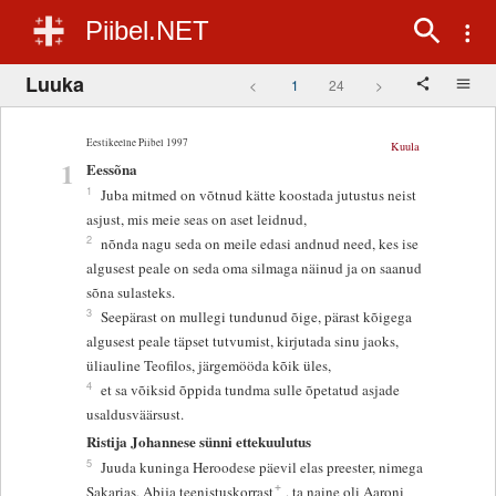
Piibel.NET
Luuka
<
1
24
>
Eestikeelne Piibel 1997
Kuula
1
Eessõna
1
Juba mitmed on võtnud kätte koostada jutustus neist
asjust, mis meie seas on aset leidnud,
2
nõnda nagu seda on meile edasi andnud need, kes ise
algusest peale on seda oma silmaga näinud ja on saanud
sõna sulasteks.
3
Seepärast on mullegi tundunud õige, pärast kõigega
algusest peale täpset tutvumist, kirjutada sinu jaoks,
üliauline Teofilos, järgemööda kõik üles,
4
et sa võiksid õppida tundma sulle õpetatud asjade
usaldusväärsust.
Ristija Johannese sünni ettekuulutus
5
Juuda kuninga Heroodese päevil elas preester, nimega
+
Sakarias, Abija teenistuskorrast
, ta naine oli Aaroni