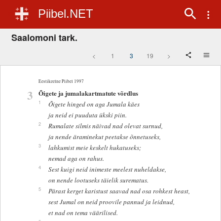
Piibel.NET
Saalomoni tark.
<
1
3
19
>
Eestikeelne Piibel 1997
3
Õigete ja jumalakartmatute võrdlus
1
Õigete hinged on aga Jumala käes
ja neid ei puuduta ükski piin.
2
Rumalate silmis näivad nad olevat surnud,
ja nende äraminekut peetakse õnnetuseks,
3
lahkumist meie keskelt hukatuseks;
nemad aga on rahus.
4
Sest kuigi neid inimeste meelest nuheldakse,
on nende lootuseks täielik surematus.
5
Pärast kerget karistust saavad nad osa rohkest heast,
sest Jumal on neid proovile pannud ja leidnud,
et nad on tema väärilised.