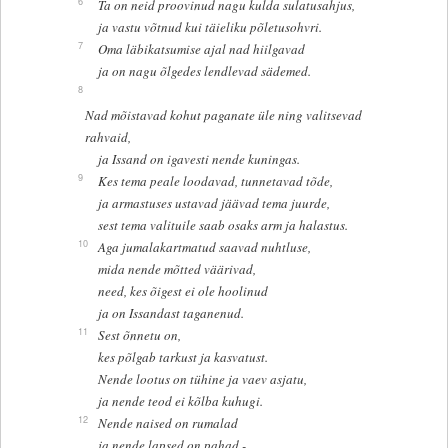
6
Ta on neid proovinud nagu kulda sulatusahjus,
ja vastu võtnud kui täieliku põletusohvri.
7
Oma läbikatsumise ajal nad hiilgavad
ja on nagu õlgedes lendlevad sädemed.
8
Nad mõistavad kohut paganate üle ning valitsevad
rahvaid,
ja Issand on igavesti nende kuningas.
9
Kes tema peale loodavad, tunnetavad tõde,
ja armastuses ustavad jäävad tema juurde,
sest tema valituile saab osaks arm ja halastus.
10
Aga jumalakartmatud saavad nuhtluse,
mida nende mõtted väärivad,
need, kes õigest ei ole hoolinud
ja on Issandast taganenud.
11
Sest õnnetu on,
kes põlgab tarkust ja kasvatust.
Nende lootus on tühine ja vaev asjatu,
ja nende teod ei kõlba kuhugi.
12
Nende naised on rumalad
ja nende lapsed on pahad -