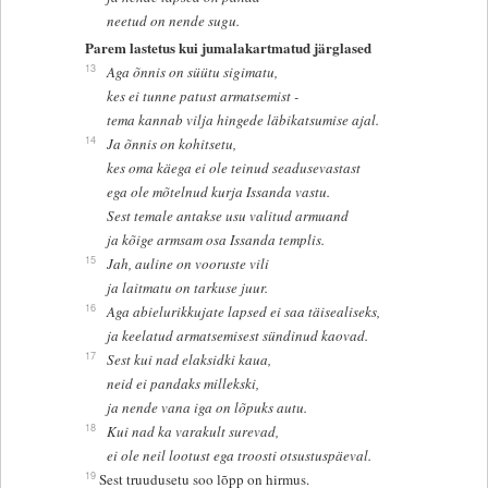
neetud on nende sugu.
Parem lastetus kui jumalakartmatud järglased
13
Aga õnnis on süütu sigimatu,
kes ei tunne patust armatsemist -
tema kannab vilja hingede läbikatsumise ajal.
14
Ja õnnis on kohitsetu,
kes oma käega ei ole teinud seadusevastast
ega ole mõtelnud kurja Issanda vastu.
Sest temale antakse usu valitud armuand
ja kõige armsam osa Issanda templis.
15
Jah, auline on vooruste vili
ja laitmatu on tarkuse juur.
16
Aga abielurikkujate lapsed ei saa täisealiseks,
ja keelatud armatsemisest sündinud kaovad.
17
Sest kui nad elaksidki kaua,
neid ei pandaks millekski,
ja nende vana iga on lõpuks autu.
18
Kui nad ka varakult surevad,
ei ole neil lootust ega troosti otsustuspäeval.
19
Sest truudusetu soo lõpp on hirmus.