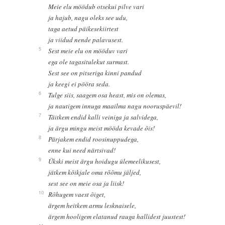
Meie elu möödub otsekui pilve vari
ja hajub, nagu oleks see udu,
taga aetud päikesekiirtest
ja viidud nende palavusest.
5
Sest meie elu on mööduv vari
ega ole tagasitulekut surmast.
Sest see on pitseriga kinni pandud
ja keegi ei pööra seda.
6
Tulge siis, saagem osa heast, mis on olemas,
ja nautigem innuga maailma nagu nooruspäevil!
7
Täitkem endid kalli veiniga ja salvidega,
ja ärgu mingu meist mööda kevade õis!
8
Pärjakem endid roosinuppudega,
enne kui need närtsivad!
9
Ükski meist ärgu hoidugu ülemeelikusest,
jätkem kõikjale oma rõõmu jäljed,
sest see on meie osa ja liisk!
10
Rõhugem vaest õiget,
ärgem heitkem armu lesknaisele,
ärgem hooligem elatanud rauga hallidest juustest!