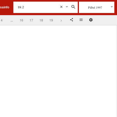
Piibel 1997
isainfo
4
...
16
17
18
19
>