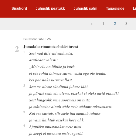
Sisukord
Juhuslik peatükk
Juhuslik salm
Tagasiside
L
<
1
2
3
Eestikeelne Piibel 1997
2
Jumalakartmatute elukäsitusest
1
Sest nad ütlevad endamisi,
arutledes valesti:
„Meie elu on lühike ja kurb,
ei ole rohtu inimese surma vastu ega ole teada,
kes päästaks surmavallast.
2
Sest me oleme sündinud juhuse läbi,
ja pärast seda elu oleme, otsekui ei oleks meid olnudki.
Sest hingeõhk meie sõõrmeis on suits,
ja mõtlemine ainult säde meie südame tuksumisest.
3
Kui see kustub, siis meie ihu muutub tuhaks
ja vaim haihtub otsekui hõre õhk.
4
Ajapikku unustatakse meie nimi
ja keegi ei meenuta meie tegusid.