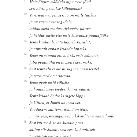
11
Meie õiguse mõõduks olgu meie jõud,
sest nõtra peetakse kõlbmatuks!
12
Varitsegem õiget, sest ta on meile tülikas
ja on vastu meie tegudele,
laidab meid seaduserikkumise pärast
ja heidab meile ette meie kasvatuse puudujääke.
13
Tema kuulutab, et ta tunneb Jumalat,
ja nimetab ennast Issanda lapseks.
14
Tema on saanud etteheiteks meie mõtetele,
juba pealtnäha on ta meile koormaks.
15
Sest tema elu ei ole niisugune nagu teistel
ja tema teed on erinevad.
16
Tema peab meid võltsiks
ja hoidub meie teedest kui rüvedaist.
Tema kiidab õndsaks õigete lõppu
ja kiitleb, et Jumal on tema isa.
17
Vaadakem, kas tema sõnad on tõde,
ja uurigem, missugune on ükskord tema enese lõpp!
18
Sest kui see õige on Jumala poeg,
küllap siis Jumal tema eest ka hoolitseb
ja päästab vastaste käest.