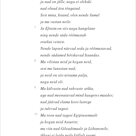
ja nad on jälle, nagu ei olekski
nad olnud ära tõugatud.
Sest mina, Issand, olen nende Jumal
ja ma vastan neile.
7
Ja Efraim on siis nagu kangelane
ning nende süda rõõmustab
otsekui veinist.
Nende lapsed näevad seda ja rõõmustavad,
nende südamed hõiskavad Issandas.
8
Ma vilistan neid ja kogun neid,
sest ma lunastan nad;
ja neid on siis niisama palju,
nagu neid oli.
9
Ma külvasin nad rahvaste sekka,
aga nad meenutavad mind kaugetes maades;
nad jäävad elama koos lastega
ja tulevad tagasi.
10
Ma toon nad tagasi Egiptusemaalt
ja kogun neid Assurist;
ma viin nad Gileadimaale ja Liibanonile,
ikkagi ei leidu neile küllalt ruumi.