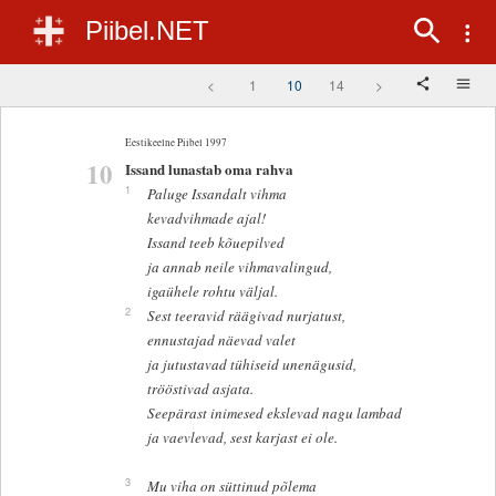
Piibel.NET
<
1
10
14
>
Eestikeelne Piibel 1997
10
Issand lunastab oma rahva
1
Paluge Issandalt vihma
kevadvihmade ajal!
Issand teeb kõuepilved
ja annab neile vihmavalingud,
igaühele rohtu väljal.
2
Sest teeravid räägivad nurjatust,
ennustajad näevad valet
ja jutustavad tühiseid unenägusid,
trööstivad asjata.
Seepärast inimesed ekslevad nagu lambad
ja vaevlevad, sest karjast ei ole.
3
Mu viha on süttinud põlema