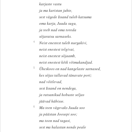
karjaste vastu
ja ma karistan juhte,
sest vägede Issand tuleb katsuma
oma karja, Juuda sugu,
ja teeb nad oma toreda
sõjaratsu sarnaseks.
4
Neist enestest tuleb nurgakivi,
neist enestest telgivai,
neist enestest sõjaamb,
neist enestest kõik võimukandjad.
5
Üheskoos on nad kangelaste sarnased,
kes sõjas tallavad tänavate pori;
nad võitlevad,
sest Issand on nendega,
ja ratsanikud hobuste seljas
jäävad häbisse.
6
Ma teen vägevaks Juuda soo
ja päästan Joosepi soo;
ma toon nad tagasi,
sest ma halastan nende peale