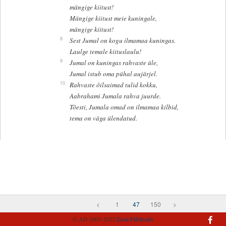
mängige kiitust!
Mängige kiitust meie kuningale,
mängige kiitust!
8
Sest Jumal on kogu ilmamaa kuningas.
Laulge temale kiituslaulu!
9
Jumal on kuningas rahvaste üle,
Jumal istub oma pühal aujärjel.
10
Rahvaste õilsaimad tulid kokku,
Aabrahami Jumala rahva juurde.
Tõesti, Jumala omad on ilmamaa kilbid,
tema on väga ülendatud.
<
1
47
150
>
© AD 2005-2022
Eesti Piibliselts