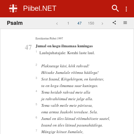
Piibel.NET
Psalm
<
1
47
150
>
Eestikeelne Piibel 1997
47
Jumal on kogu ilmamaa kuningas
1
Laulujuhatajale: Korahi laste laul.
2
Plaksutage käsi, kõik rahvad!
Hõisake Jumalale rõõmsa häälega!
3
Sest Issand, Kõigekõrgem, on kardetav,
ta on kogu ilmamaa suur kuningas.
4
Tema heidab rahvad meie alla
ja rahvahõimud meie jalge alla.
5
Tema valib meile meie pärisosa,
oma armsa Jaakobi toreduse. Sela.
6
Jumal on üles läinud rõõmuhõisete saatel,
Issand on üles läinud pasunahäälega.
7
Mängige kiitust Jumalale,