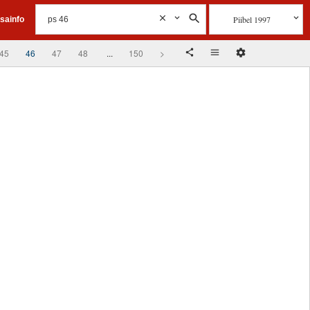
Piibel 1997
isainfo
45
46
47
48
...
150
>