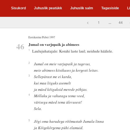
Sisukord
Juhuslik peatükk
Juhuslik salm
Tagasiside
L
<
1
...
44
Eestikeelne Piibel 1997
46
Jumal on varjupaik ja abimees
1
Laulujuhatajale: Korahi laste laul; neidude häälele.
2
Jumal on meie varjupaik ja tugevus,
meie abimees kitsikuses ja kergesti leitav.
3
Sellepärast me ei karda,
kui maa liiguks asemelt
ja mäed kõiguksid merede põhjas.
4
Möllaku ja vahutagu tema veed,
värisegu mäed tema ülevusest!
Sela.
5
Jõgi oma harudega rõõmustab Jumala linna
ja Kõigekõrgema pühi elamuid.