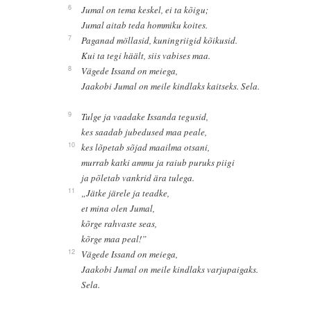
6
Jumal on tema keskel, ei ta kõigu;
Jumal aitab teda hommiku koites.
7
Paganad möllasid, kuningriigid kõikusid.
Kui ta tegi häält, siis vabises maa.
8
Vägede Issand on meiega,
Jaakobi Jumal on meile kindlaks kaitseks. Sela.
9
Tulge ja vaadake Issanda tegusid,
kes saadab jubedused maa peale,
10
kes lõpetab sõjad maailma otsani,
murrab katki ammu ja raiub puruks piigi
ja põletab vankrid ära tulega.
11
„Jätke järele ja teadke,
et mina olen Jumal,
kõrge rahvaste seas,
kõrge maa peal!”
12
Vägede Issand on meiega,
Jaakobi Jumal on meile kindlaks varjupaigaks.
Sela.