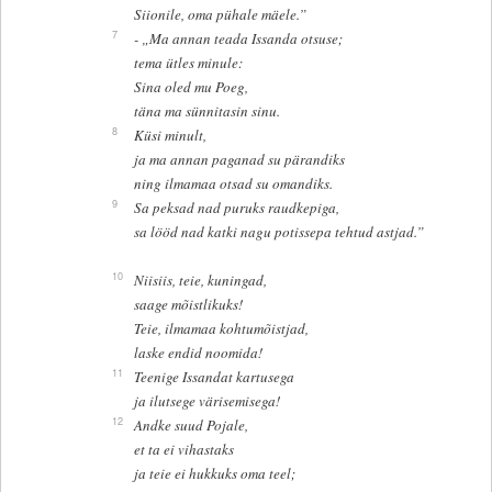
Siionile, oma pühale mäele.”
7
- „Ma annan teada Issanda otsuse;
tema ütles minule:
Sina oled mu Poeg,
täna ma sünnitasin sinu.
8
Küsi minult,
ja ma annan paganad su pärandiks
ning ilmamaa otsad su omandiks.
9
Sa peksad nad puruks raudkepiga,
sa lööd nad katki nagu potissepa tehtud astjad.”
10
Niisiis, teie, kuningad,
saage mõistlikuks!
Teie, ilmamaa kohtumõistjad,
laske endid noomida!
11
Teenige Issandat kartusega
ja ilutsege värisemisega!
12
Andke suud Pojale,
et ta ei vihastaks
ja teie ei hukkuks oma teel;