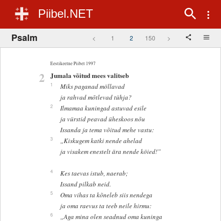
Piibel.NET
Psalm
<
1
2
150
>
Eestikeelne Piibel 1997
2
Jumala võitud mees valitseb
1
Miks paganad möllavad
ja rahvad mõtlevad tühja?
2
Ilmamaa kuningad astuvad esile
ja vürstid peavad üheskoos nõu
Issanda ja tema võitud mehe vastu:
3
„Kiskugem katki nende ahelad
ja visakem enestelt ära nende köied!”
4
Kes taevas istub, naerab;
Issand pilkab neid.
5
Oma vihas ta kõneleb siis nendega
ja oma raevus ta teeb neile hirmu:
6
„Aga mina olen seadnud oma kuninga