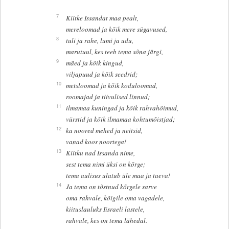
7
Kiitke Issandat maa pealt,
mereloomad ja kõik mere sügavused,
8
tuli ja rahe, lumi ja udu,
marutuul, kes teeb tema sõna järgi,
9
mäed ja kõik kingud,
viljapuud ja kõik seedrid;
10
metsloomad ja kõik koduloomad,
roomajad ja tiivulised linnud;
11
ilmamaa kuningad ja kõik rahvahõimud,
vürstid ja kõik ilmamaa kohtumõistjad;
12
ka noored mehed ja neitsid,
vanad koos noortega!
13
Kiitku nad Issanda nime,
sest tema nimi üksi on kõrge;
tema aulisus ulatub üle maa ja taeva!
14
Ja tema on tõstnud kõrgele sarve
oma rahvale, kõigile oma vagadele,
kiituslauluks Iisraeli lastele,
rahvale, kes on tema lähedal.