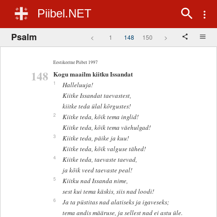
Piibel.NET
Psalm
<
1
148
150
>
Eestikeelne Piibel 1997
148
Kogu maailm kiitku Issandat
1
Halleluuja!
Kiitke Issandat taevastest,
kiitke teda ülal kõrgustes!
2
Kiitke teda, kõik tema inglid!
Kiitke teda, kõik tema väehulgad!
3
Kiitke teda, päike ja kuu!
Kiitke teda, kõik valguse tähed!
4
Kiitke teda, taevaste taevad,
ja kõik veed taevaste peal!
5
Kiitku nad Issanda nime,
sest kui tema käskis, siis nad loodi!
6
Ja ta püstitas nad alatiseks ja igaveseks;
tema andis määruse, ja sellest nad ei astu üle.