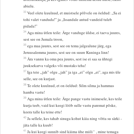
abielu.
33
Veel olete kuulnud, et muistsele põlvele on öeldud: „Sa ei
tohi valet vanduda!” ja „Issandale antud vandeid tuleb
pidada!”
34
Aga mina ütlen teile: Ärge vanduge üldse, ei taeva juures,
sest see on Jumala troon,
35
ega maa juures, sest see on tema jalgealune järg, ega
Jeruusalemma juures, sest see on suure Kuninga linn!
36
Ära vannu ka oma pea juures, sest ise ei saa sa ühtegi
juuksekarva valgeks või mustaks teha!
37
Iga teie „jah” olgu „jah” ja iga „ei” olgu „ei”, aga mis üle
selle, see on kurjast.
38
Te olete kuulnud, et on öeldud: Silm silma ja hammas
hamba vastu!
39
Aga mina ütlen teile: Ärge pange vastu inimesele, kes teile
kurja teeb, vaid kui keegi lööb sulle vastu paremat põske,
keera talle ka teine ette!
40
Ja sellele, kes tahab sinuga kohut käia ning võtta su särki -
jäta talle ka kuub!
+
41
Ja kui keegi sunnib sind käima ühe miili
, mine temaga