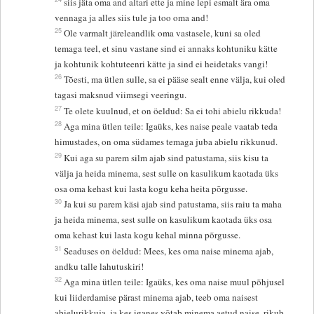
siis jäta oma and altari ette ja mine lepi esmalt ära oma
vennaga ja alles siis tule ja too oma and!
25
Ole varmalt järeleandlik oma vastasele, kuni sa oled
temaga teel, et sinu vastane sind ei annaks kohtuniku kätte
ja kohtunik kohtuteenri kätte ja sind ei heidetaks vangi!
26
Tõesti, ma ütlen sulle, sa ei pääse sealt enne välja, kui oled
tagasi maksnud viimsegi veeringu.
27
Te olete kuulnud, et on öeldud: Sa ei tohi abielu rikkuda!
28
Aga mina ütlen teile: Igaüks, kes naise peale vaatab teda
himustades, on oma südames temaga juba abielu rikkunud.
29
Kui aga su parem silm ajab sind patustama, siis kisu ta
välja ja heida minema, sest sulle on kasulikum kaotada üks
osa oma kehast kui lasta kogu keha heita põrgusse.
30
Ja kui su parem käsi ajab sind patustama, siis raiu ta maha
ja heida minema, sest sulle on kasulikum kaotada üks osa
oma kehast kui lasta kogu kehal minna põrgusse.
31
Seaduses on öeldud: Mees, kes oma naise minema ajab,
andku talle lahutuskiri!
32
Aga mina ütlen teile: Igaüks, kes oma naise muul põhjusel
kui liiderdamise pärast minema ajab, teeb oma naisest
abielurikkuja, ja kes iganes võtab minema aetud naise, rikub