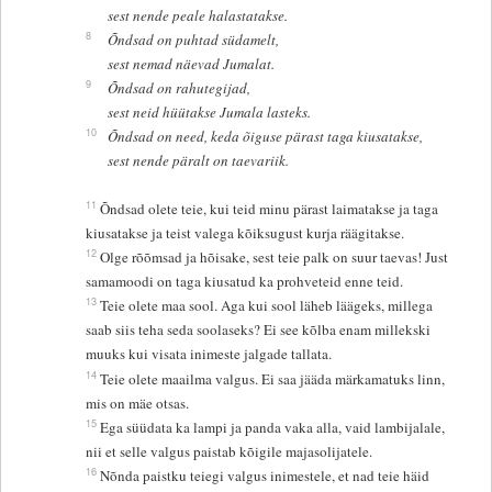
sest nende peale halastatakse.
8
Õndsad on puhtad südamelt,
sest nemad näevad Jumalat.
9
Õndsad on rahutegijad,
sest neid hüütakse Jumala lasteks.
10
Õndsad on need, keda õiguse pärast taga kiusatakse,
sest nende päralt on taevariik.
11
Õndsad olete teie, kui teid minu pärast laimatakse ja taga
kiusatakse ja teist valega kõiksugust kurja räägitakse.
12
Olge rõõmsad ja hõisake, sest teie palk on suur taevas! Just
samamoodi on taga kiusatud ka prohveteid enne teid.
13
Teie olete maa sool. Aga kui sool läheb läägeks, millega
saab siis teha seda soolaseks? Ei see kõlba enam millekski
muuks kui visata inimeste jalgade tallata.
14
Teie olete maailma valgus. Ei saa jääda märkamatuks linn,
mis on mäe otsas.
15
Ega süüdata ka lampi ja panda vaka alla, vaid lambijalale,
nii et selle valgus paistab kõigile majasolijatele.
16
Nõnda paistku teiegi valgus inimestele, et nad teie häid