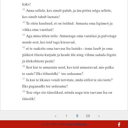
kaks!
42
Anna sellele, kes sinult palub, ja ära pööra selga sellele,
kes sinult tahab laenata!
43
Te olete kuulnud, et on öeldud: Armasta oma ligimest ja
vihka oma vaenlast!
44
Aga mina ütlen teile: Armastage oma vaenlasi ja palvetage
nende eest, kes teid taga kiusavad,
45
et te saaksite oma taevase Isa lasteks - tema laseb ju oma
päikest tõusta kurjade ja heade üle ning vihma sadada õigete
ja ülekohtuste peale!
46
Sest kui te armastate neid, kes teid armastavad, mis palka
+
te saate? Eks tölneridki
tee sedasama?
47
Ja kui te üksnes vendi tervitate, mida erilist te siis teete?
Eks paganadki tee sedasama?
48
Teie olge siis täiuslikud, nõnda nagu teie taevane Isa on
täiuslik!
<
1
5
28
>
© AD 2005-2022
Eesti Piibliselts