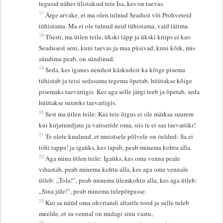
tegusid nähes ülistaksid teie Isa, kes on taevas.
17
Ärge arvake, et ma olen tulnud Seadust või Prohveteid
tühistama. Ma ei ole tulnud neid tühistama, vaid täitma.
18
Tõesti, ma ütlen teile, ükski täpp ja ükski kriips ei kao
Seadusest seni, kuni taevas ja maa püsivad, kuni kõik, mis
sündima peab, on sündinud.
19
Seda, kes iganes nendest käskudest ka kõige pisema
tühistab ja teisi sedasama tegema õpetab, hüütakse kõige
pisemaks taevariigis. Kes aga selle järgi teeb ja õpetab, seda
hüütakse suureks taevariigis.
20
Sest ma ütlen teile: Kui teie õigus ei ole märksa suurem
kui kirjatundjate ja variseride oma, siis te ei saa taevariiki!
21
Te olete kuulnud, et muistsele põlvele on öeldud: Sa ei
tohi tappa! ja igaüks, kes tapab, peab minema kohtu alla.
22
Aga mina ütlen teile: Igaüks, kes oma venna peale
vihastab, peab minema kohtu alla, kes aga oma vennale
ütleb: „Tola!”, peab minema ülemkohtu alla, kes aga ütleb:
„Sina jäle!”, peab minema tulepõrgusse.
23
Kui sa nüüd oma ohvriandi altarile tood ja sulle tuleb
meelde, et su vennal on midagi sinu vastu,
24