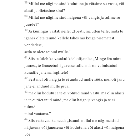
38
Millal me nägime sind kodutuna ja võtsime su vastu, või
alasti ja riietasime sind?
39
Millal me nägime sind haigena või vangis ja tulime su
juurde?”
40
Ja kuningas vastab neile: „Tõesti, ma ütlen teile, mida te
iganes olete teinud kellele tahes mu kõige pisematest
vendadest,
seda te olete teinud mulle.”
41
Siis ta ütleb ka vasakul käel olijatele: „Minge ära minu
juurest, te äraneetud, igavesse tulle, mis on valmistatud
kuradile ja tema inglitele!
42
Sest mul oli nälg ja te ei andnud mulle süüa, mul oli janu
ja te ei andnud mulle juua,
43
ma olin kodutu ja te ei võtnud mind vastu, ma olin alasti
ja te ei riietanud mind, ma olin haige ja vangis ja te ei
tulnud
mind vaatama.”
44
Siis vastavad ka need: „Issand, millal me nägime sind
näljasena või janusena või kodutuna või alasti või haigena
või