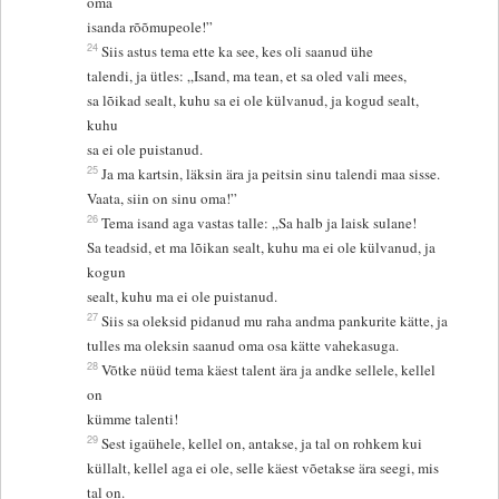
oma
isanda rõõmupeole!”
24
Siis astus tema ette ka see, kes oli saanud ühe
talendi, ja ütles: „Isand, ma tean, et sa oled vali mees,
sa lõikad sealt, kuhu sa ei ole külvanud, ja kogud sealt,
kuhu
sa ei ole puistanud.
25
Ja ma kartsin, läksin ära ja peitsin sinu talendi maa sisse.
Vaata, siin on sinu oma!”
26
Tema isand aga vastas talle: „Sa halb ja laisk sulane!
Sa teadsid, et ma lõikan sealt, kuhu ma ei ole külvanud, ja
kogun
sealt, kuhu ma ei ole puistanud.
27
Siis sa oleksid pidanud mu raha andma pankurite kätte, ja
tulles ma oleksin saanud oma osa kätte vahekasuga.
28
Võtke nüüd tema käest talent ära ja andke sellele, kellel
on
kümme talenti!
29
Sest igaühele, kellel on, antakse, ja tal on rohkem kui
küllalt, kellel aga ei ole, selle käest võetakse ära seegi, mis
tal on.