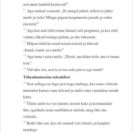
sest meie lambid kustuvad!”
9
Aga arukad vastasid: „Ei mingil juhul, sellest ei jätku
meile ja teile! Minge pigem kaupmeeste juurde ja ostke
enestele!”
10
Aga kui nad olid ostma läinud, tuli peigmees, ja kes olid
valmis, läksid temaga pulma, ja uks lukustati.
11
Hiljem tulid ka need teised neitsid ja ütlesid:
„Isand, isand, ava meile!”
12
Aga tema vastas neile: „Tõesti, ma ütlen teile, ma ei tunne
teid.”
13
Valvake siis, sest te ei tea seda päeva ega tundi!
Tähendamissõna talentidest
14
Sest sellega on lugu just nagu mehega, kes enne võõrsile
minemist kutsus oma sulased ja andis oma varanduse nende
kätte.
15
Ühele andis ta viis talenti, teisele kaks ja kolmandale
ühe, igaühele tema suutlikkust mööda, ning läks ära
võõrsile.
16
Kohe läks see, kes oli saanud viis talenti, ja kauples
nendega