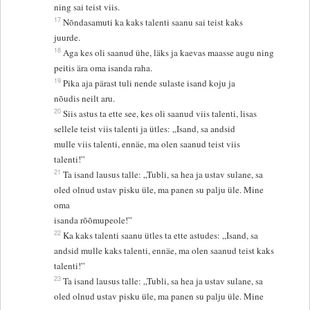
ning sai teist viis.
17
Nõndasamuti ka kaks talenti saanu sai teist kaks
juurde.
18
Aga kes oli saanud ühe, läks ja kaevas maasse augu ning
peitis ära oma isanda raha.
19
Pika aja pärast tuli nende sulaste isand koju ja
nõudis neilt aru.
20
Siis astus ta ette see, kes oli saanud viis talenti, lisas
sellele teist viis talenti ja ütles: „Isand, sa andsid
mulle viis talenti, ennäe, ma olen saanud teist viis
talenti!”
21
Ta isand lausus talle: „Tubli, sa hea ja ustav sulane, sa
oled olnud ustav pisku üle, ma panen su palju üle. Mine
oma
isanda rõõmupeole!”
22
Ka kaks talenti saanu ütles ta ette astudes: „Isand, sa
andsid mulle kaks talenti, ennäe, ma olen saanud teist kaks
talenti!”
23
Ta isand lausus talle: „Tubli, sa hea ja ustav sulane, sa
oled olnud ustav pisku üle, ma panen su palju üle. Mine