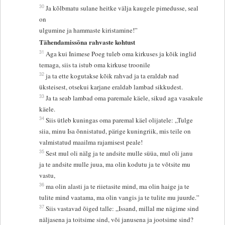
30
Ja kõlbmatu sulane heitke välja kaugele pimedusse, seal
on
ulgumine ja hammaste kiristamine!”
Tähendamissõna rahvaste kohtust
31
Aga kui Inimese Poeg tuleb oma kirkuses ja kõik inglid
temaga, siis ta istub oma kirkuse troonile
32
ja ta ette kogutakse kõik rahvad ja ta eraldab nad
üksteisest, otsekui karjane eraldab lambad sikkudest.
33
Ja ta seab lambad oma paremale käele, sikud aga vasakule
käele.
34
Siis ütleb kuningas oma paremal käel olijatele: „Tulge
siia, minu Isa õnnistatud, pärige kuningriik, mis teile on
valmistatud maailma rajamisest peale!
35
Sest mul oli nälg ja te andsite mulle süüa, mul oli janu
ja te andsite mulle juua, ma olin kodutu ja te võtsite mu
vastu,
36
ma olin alasti ja te riietasite mind, ma olin haige ja te
tulite mind vaatama, ma olin vangis ja te tulite mu juurde.”
37
Siis vastavad õiged talle: „Issand, millal me nägime sind
näljasena ja toitsime sind, või janusena ja jootsime sind?