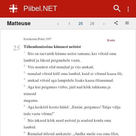
Piibel.NET
Matteuse
<
1
25
28
>
Eestikeelne Piibel 1997
Kuula
25
Tähendamissõna kümnest neitsist
1
Siis on taevariik kümne neitsi sarnane, kes võtsid oma
lambid ja läksid peigmehele vastu.
2
Viis nendest olid rumalad ja viis arukad,
3
rumalad võtsid küll oma lambid, kuid ei võtnud kaasa õli,
4
arukad võtsid aga lampidele lisaks kaasa õlianumad.
5
Aga kui peigmees viibis, jäid nad kõik tukkuma ja
uinusid
magama.
6
Aga keskööl kostis hüüd: „Ennäe, peigmees! Tulge välja
teda vastu võtma!”
7
Siis ärkasid kõik need neitsid ja seadsid korda oma
lambid.
8
Rumalad ütlesid arukatele: „Andke meile osa oma õlist,