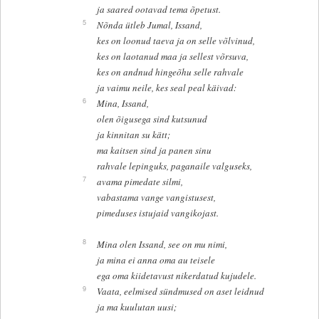
ja saared ootavad tema õpetust.
5
Nõnda ütleb Jumal, Issand,
kes on loonud taeva ja on selle võlvinud,
kes on laotanud maa ja sellest võrsuva,
kes on andnud hingeõhu selle rahvale
ja vaimu neile, kes seal peal käivad:
6
Mina, Issand,
olen õigusega sind kutsunud
ja kinnitan su kätt;
ma kaitsen sind ja panen sinu
rahvale lepinguks, paganaile valguseks,
7
avama pimedate silmi,
vabastama vange vangistusest,
pimeduses istujaid vangikojast.
8
Mina olen Issand, see on mu nimi,
ja mina ei anna oma au teisele
ega oma kiidetavust nikerdatud kujudele.
9
Vaata, eelmised sündmused on aset leidnud
ja ma kuulutan uusi;