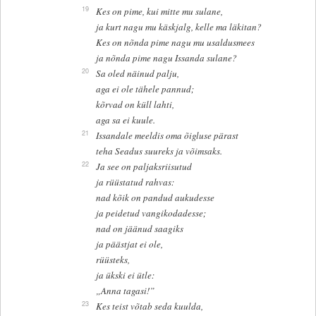
19
Kes on pime, kui mitte mu sulane,
ja kurt nagu mu käskjalg, kelle ma läkitan?
Kes on nõnda pime nagu mu usaldusmees
ja nõnda pime nagu Issanda sulane?
20
Sa oled näinud palju,
aga ei ole tähele pannud;
kõrvad on küll lahti,
aga sa ei kuule.
21
Issandale meeldis oma õigluse pärast
teha Seadus suureks ja võimsaks.
22
Ja see on paljaksriisutud
ja rüüstatud rahvas:
nad kõik on pandud aukudesse
ja peidetud vangikodadesse;
nad on jäänud saagiks
ja päästjat ei ole,
rüüsteks,
ja ükski ei ütle:
„Anna tagasi!”
23
Kes teist võtab seda kuulda,