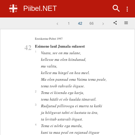
Piibel.NET
<
1
42
66
>
Eestikeelne Piibel 1997
42
Esimene laul Jumala sulasest
1
Vaata, see on mu sulane,
kellesse ma olen kiindunud,
mu valitu,
kellest mu hingel on hea meel.
Ma olen pannud oma Vaimu tema peale,
tema toob rahvaile õiguse.
2
Tema ei kisenda ega karju,
tema häält ei ole kuulda tänavail.
3
Rudjutud pilliroogu ei murra ta katki
ja hõõguvat tahti ei kustuta ta ära,
ta levitab ustavalt õigust.
4
Tema ei nõrke ega murdu,
kuni ta maa peal on rajanud õiguse