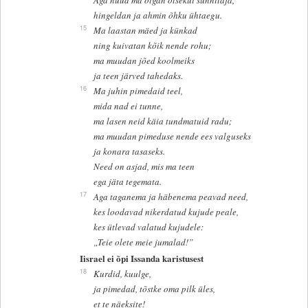
hingeldan ja ahmin õhku ühtaegu.
15
Ma laastan mäed ja künkad
ning kuivatan kõik nende rohu;
ma muudan jõed koolmeiks
ja teen järved tahedaks.
16
Ma juhin pimedaid teel,
mida nad ei tunne,
ma lasen neid käia tundmatuid radu;
ma muudan pimeduse nende ees valguseks
ja konara tasaseks.
Need on asjad, mis ma teen
ega jäta tegemata.
17
Aga taganema ja häbenema peavad need,
kes loodavad nikerdatud kujude peale,
kes ütlevad valatud kujudele:
„Teie olete meie jumalad!”
Iisrael ei õpi Issanda karistusest
18
Kurdid, kuulge,
ja pimedad, tõstke oma pilk üles,
et te näeksite!