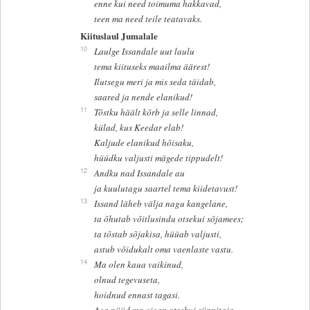
enne kui need toimuma hakkavad,
teen ma need teile teatavaks.
Kiituslaul Jumalale
10
Laulge Issandale uut laulu
tema kiituseks maailma äärest!
Ilutsegu meri ja mis seda täidab,
saared ja nende elanikud!
11
Tõstku häält kõrb ja selle linnad,
külad, kus Keedar elab!
Kaljude elanikud hõisaku,
hüüdku valjusti mägede tippudelt!
12
Andku nad Issandale au
ja kuulutagu saartel tema kiidetavust!
13
Issand läheb välja nagu kangelane,
ta õhutab võitlusindu otsekui sõjamees;
ta tõstab sõjakisa, hüüab valjusti,
astub võidukalt oma vaenlaste vastu.
14
Ma olen kaua vaikinud,
olnud tegevuseta,
hoidnud ennast tagasi.
Aga nüüd ma oigan otsekui sünnitaja,