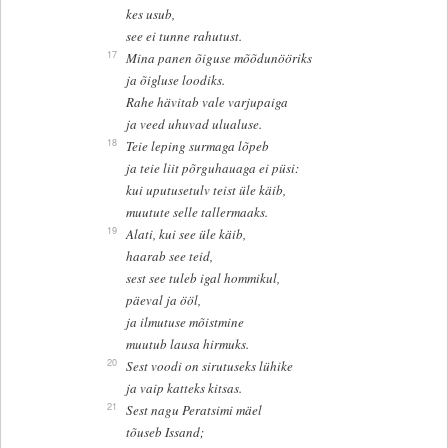
kes usub,
see ei tunne rahutust.
17
Mina panen õiguse mõõdunööriks
ja õigluse loodiks.
Rahe hävitab vale varjupaiga
ja veed uhuvad ulualuse.
18
Teie leping surmaga lõpeb
ja teie liit põrguhauaga ei püsi:
kui uputusetulv teist üle käib,
muutute selle tallermaaks.
19
Alati, kui see üle käib,
haarab see teid,
sest see tuleb igal hommikul,
päeval ja ööl,
ja ilmutuse mõistmine
muutub lausa hirmuks.
20
Sest voodi on sirutuseks lühike
ja vaip katteks kitsas.
21
Sest nagu Peratsimi mäel
tõuseb Issand;