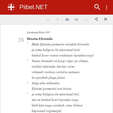
Piibel.NET
<
1
28
66
>
Eestikeelne Piibel 1997
28
Hoiatus Efraimile
1
Häda Efraimi joomarite toredale kroonile
ja tema hiilgava ilu närtsinud õiele
künkal keset veinist roidunute lopsakat orgu!
2
Vaata, Issandal on keegi vägev ja võimas,
otsekui rahesadu, hävitav torm,
võimsalt voolava veetulva sarnane,
kes paiskab jõuga jalust.
3
Jalge alla tallatakse
Efraimi joomarite tore kroon
4
ja tema hiilgava ilu närtsinud õiel,
mis on künkal keset lopsakat orgu,
käib käsi nagu varakult, enne lõikust
küpsenud viigimarjal: