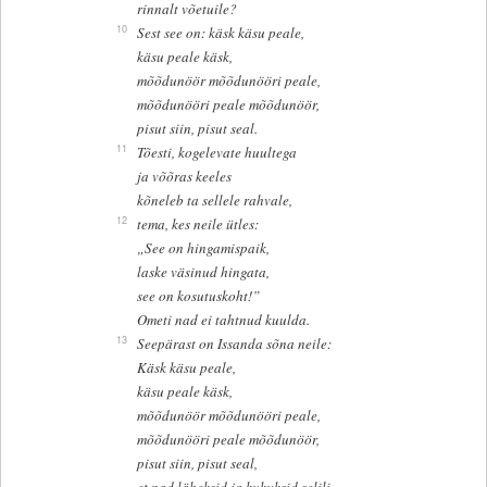
rinnalt võetuile?
10
Sest see on: käsk käsu peale,
käsu peale käsk,
mõõdunöör mõõdunööri peale,
mõõdunööri peale mõõdunöör,
pisut siin, pisut seal.
11
Tõesti, kogelevate huultega
ja võõras keeles
kõneleb ta sellele rahvale,
12
tema, kes neile ütles:
„See on hingamispaik,
laske väsinud hingata,
see on kosutuskoht!”
Ometi nad ei tahtnud kuulda.
13
Seepärast on Issanda sõna neile:
Käsk käsu peale,
käsu peale käsk,
mõõdunöör mõõdunööri peale,
mõõdunööri peale mõõdunöör,
pisut siin, pisut seal,
et nad läheksid ja kukuksid selili,