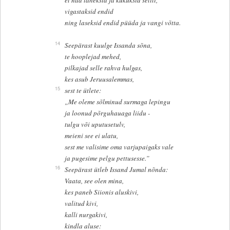
vigastaksid endid
ning laseksid endid püüda ja vangi võtta.
14
Seepärast kuulge Issanda sõna,
te hooplejad mehed,
pilkajad selle rahva hulgas,
kes asub Jeruusalemmas,
15
sest te ütlete:
„Me oleme sõlminud surmaga lepingu
ja loonud põrguhauaga liidu -
tulgu või uputusetulv,
meieni see ei ulatu,
sest me valisime oma varjupaigaks vale
ja pugesime pelgu pettusesse.”
16
Seepärast ütleb Issand Jumal nõnda:
Vaata, see olen mina,
kes paneb Siionis aluskivi,
valitud kivi,
kalli nurgakivi,
kindla aluse: