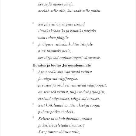
kes seda iganes näeb,
neelab selle alla, kui saab selle pihku.
5
Sel päeval on vägede Issand
ilusaks krooniks ja kauniks pärjaks
oma rahva jäägile
6
ja õiguse vaimuks kohtus istujale
ning rammuks neile,
kes tõrjuvad tapluse tagasi väravasse.
Hoiatus ja tõotus Jeruusalemmale
7
Aga needki siin vaaruvad veinist
ja tuiguvad vägijoogist:
preester ja prohvet vaaruvad vägijoogist,
on segased veinist, tuiguvad vägijoogist,
eksivad nägemuses, kõiguvad otsuses.
8
Sest kõik lauad on täis okset ja rooja,
puhast paika ei olegi.
9
Kellele ta tahab õpetada tarkust
ja kellele seletada ilmutust?
Kas piimast võõrutatuile,