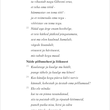
ta vihastab nagu Gibeoni orus,
et teha oma tööd -
hämmastav on tema töö! -
ja et toimetada oma tegu -
võõristav on tema tegu.
22
Nüüd aga ärge enam hoobelge,
et teie kütked jääksid pingutamata,
sest ma olen kuulnud Jumalalt,
vägede Issandalt,
otsusest ja hävitusest,
mis tabab kogu maad.
Näide põllumehest ja lõikusest
23
Kuulatage ja kuulge mu häält,
pange tähele ja kuulge mu kõnet!
24
Kas kündja kogu päeva külvi tarvis
künnab, kobestab ja äestab oma põllumaad?
25
Eks ole nõnda:
kui ta on pinna tasandanud,
siis ta puistab tilli ja riputab köömneid,
paneb paika nisu, hirsi ja odra