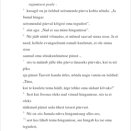
rajamisest peale -
4
kusagil on ju öeldud seitsmenda päeva kohta nõnda: „Ja
Jumal hingas
seitsmendal päeval kõigist oma tegudest”,
5
siin aga: „Nad ei saa minu hingamisse”.
6
Nii jääb nüüd võimalus, et mõned saavad sinna sisse. Ja et
need, kellele evangeeliumi esmalt kuulutati, ei ole sinna
sisse
saanud oma sõnakuulmatuse pärast -,
7
siis ta määrab jälle ühe päeva tänaseks päevaks, kui ta nii
pika
aja pärast Taaveti kaudu ütles, nõnda nagu varem on öeldud:
„Täna,
kui te kuulete tema häält, ärge tehke oma südant kõvaks!”
8
Sest kui Joosua oleks nad viinud hingamisse, siis ta ei
oleks
rääkinud pärast seda ühest teisest päevast.
9
Nii on siis Jumala rahva hingamisaeg alles ees,
10
sest kes läheb tema hingamisse, see hingab ka ise oma
tegudest,