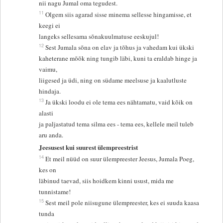
nii nagu Jumal oma tegudest.
11
Olgem siis agarad sisse minema sellesse hingamisse, et
keegi ei
langeks sellesama sõnakuulmatuse eeskujul!
12
Sest Jumala sõna on elav ja tõhus ja vahedam kui ükski
kaheterane mõõk ning tungib läbi, kuni ta eraldab hinge ja
vaimu,
liigesed ja üdi, ning on südame meelsuse ja kaalutluste
hindaja.
13
Ja ükski loodu ei ole tema ees nähtamatu, vaid kõik on
alasti
ja paljastatud tema silma ees - tema ees, kellele meil tuleb
aru anda.
Jeesusest kui suurest ülempreestrist
14
Et meil nüüd on suur ülempreester Jeesus, Jumala Poeg,
kes on
läbinud taevad, siis hoidkem kinni usust, mida me
tunnistame!
15
Sest meil pole niisugune ülempreester, kes ei suuda kaasa
tunda