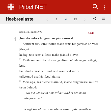
Piibel.NET
Heebrealaste
<
1
4
13
>
Eestikeelne Piibel 1997
Kuula
4
Jumala rahva hingamisse pääsemisest
1
Kartkem siis, kuni tõotus saada tema hingamisse on veel
jõus, et
kedagi teie seast ei leita maha jäänud olevat!
2
Meile on kuulutatud evangeeliumi nõnda nagu neilegi,
kuid
kuuldud sõnast ei olnud neil kasu, sest see ei
talletunud usu läbi kuulajaisse.
3
Meie aga, kes oleme uskunud, saame hingamisse, millest
ta on öelnud:
„Nii ma vandusin oma vihas: Nad ei saa minu
hingamisse!”
Kuigi Jumala teod on olnud valmis juba maailma