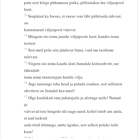
patu eest kõige pühamasse paika, põletatakse ära väljaspool
leeri.
12
Seepärast ka Jeesus, et enese vere läbi pühitseda rahvast,
on
kannatanud väljaspool väravat.
13
Mingem siis tema juurde väljapoole leeri, kandes tema
teotust.
14
Sest meil pole siin jäädavat linna, vaid me taotleme
tulevast.
15
Viigem siis tema kaudu alati Jumalale kiitusohvrit, see
tähendab
tema nime tunnistajate huulte vilja.
16
Ärge unustage teha head ja pidada osadust, sest sellistest
ohvritest on Jumalal hea meel!
17
Olge kuulekad oma juhatajaile ja alistuge neile! Nemad
ju
valvavad teie hingede üle nagu need, kellel tuleb aru anda,
et nad teeksid
seda tööd rõõmuga, mitte ägades, sest sellest poleks teile
kasu!
18