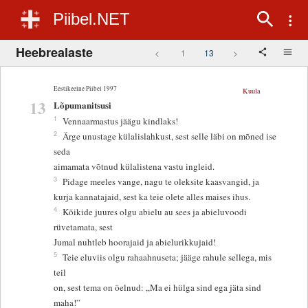
Piibel.NET
Heebrealaste
<
1
13
>
Eestikeelne Piibel 1997
Kuula
13
Lõpumanitsusi
1
Vennaarmastus jäägu kindlaks!
2
Ärge unustage külalislahkust, sest selle läbi on mõned ise
seda
aimamata võtnud külalistena vastu ingleid.
3
Pidage meeles vange, nagu te oleksite kaasvangid, ja
kurja kannatajaid, sest ka teie olete alles maises ihus.
4
Kõikide juures olgu abielu au sees ja abieluvoodi
rüvetamata, sest
Jumal nuhtleb hoorajaid ja abielurikkujaid!
5
Teie eluviis olgu rahaahnuseta; jääge rahule sellega, mis
teil
on, sest tema on öelnud: „Ma ei hülga sind ega jäta sind
maha!”