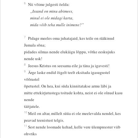
6
Nii võime julgesti öelda:
„Issand on minu abimees,
minul ei ole midagi karta,
mida võib teha mulle inimene?”
7
Pidage meeles oma juhatajaid, kes teile on rääkinud
Jumala sõna;
pidades silmas nende elukäigu lõppu, võtke eeskujuks
nende usk!
8
Jeesus Kristus on seesama eile ja täna ja igavesti!
9
Ärge laske endid õigelt teelt eksitada igasugustel
võõrastel
õpetustel. On hea, kui süda kinnitatakse armu läbi ja
mitte ettekirjutustega toitude kohta, neist ei ole olnud kasu
nende
täitjatele.
10
Meil on altar, millelt süüa ei ole meelevalda nendel, kes
peavad teenistust telgis.
11
Sest nende loomade kehad, kelle vere ülempreester viib
ohvriks