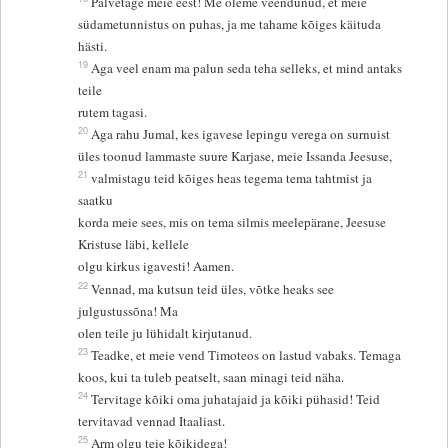
Palvetage meie eest! Me oleme veendunud, et meie
südametunnistus on puhas, ja me tahame kõiges käituda
hästi.
19
Aga veel enam ma palun seda teha selleks, et mind antaks
teile
rutem tagasi.
20
Aga rahu Jumal, kes igavese lepingu verega on surnuist
üles toonud lammaste suure Karjase, meie Issanda Jeesuse,
21
valmistagu teid kõiges heas tegema tema tahtmist ja
saatku
korda meie sees, mis on tema silmis meelepärane, Jeesuse
Kristuse läbi, kellele
olgu kirkus igavesti! Aamen.
22
Vennad, ma kutsun teid üles, võtke heaks see
julgustussõna! Ma
olen teile ju lühidalt kirjutanud.
23
Teadke, et meie vend Timoteos on lastud vabaks. Temaga
koos, kui ta tuleb peatselt, saan minagi teid näha.
24
Tervitage kõiki oma juhatajaid ja kõiki pühasid! Teid
tervitavad vennad Itaaliast.
25
Arm olgu teie kõikidega!