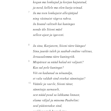
kogun ma lonkajad ja korjan hajutatud,
ja need, kellele ma olen kurja teinud.
7
Ja ma teen lonkajaist allesjääjad
ning väsinuist vägeva rahva.
Ja Issand valitseb kui kuningas
nende üle Siioni mäel
sellest ajast ja igavesti.
8
Ja sina, Karjatorn, Siioni tütre küngas!
Sinu juurde tuleb ja saabub endine valitsus,
Jeruusalemma tütre kuningriik.
9
Mispärast sa nüüd halad nii valjusti?
Kas sul pole kuningat?
Või on kadunud su nõuandja,
et valu valdab sind otsekui sünnitajat?
10
Väänle ja vaevle, Siioni tütar,
sünnitaja sarnaselt,
sest nüüd pead sa lahkuma linnast,
elama väljal ja minema Paabelini:
seal päästetakse sind,
seal lunastab Issand sinu