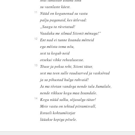
su vaenlaste käest.
11
Nüüd on kogunenud su vastu
palju paganaid, kes ütlevad:
„Saagu ta rüvetatud!
Vaadaku me silmad Siionit mõnuga!”
12
Ent nad ei tunne Issanda mõtteid
ega mõista tema nõu,
sest ta kogub neid
otsekui vihke rehealusesse.
13
Tõuse ja peksa reht, Siioni tütar,
sest ma teen sulle raudsarved ja vasksõrad
ja sa pihustad hulga rahvaid!
Ja ma tõotan vandega nende tulu Jumalale,
nende rikkuse kogu maa Issandale.
14
Kogu nüüd salku, sõjasalga tütar!
Meie vastu on tehtud piiramisvall,
Iisraeli kohtumõistjat
lüüakse kepiga põsele.