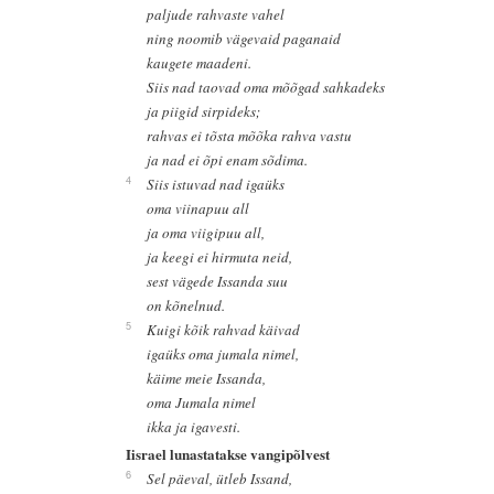
paljude rahvaste vahel
ning noomib vägevaid paganaid
kaugete maadeni.
Siis nad taovad oma mõõgad sahkadeks
ja piigid sirpideks;
rahvas ei tõsta mõõka rahva vastu
ja nad ei õpi enam sõdima.
4
Siis istuvad nad igaüks
oma viinapuu all
ja oma viigipuu all,
ja keegi ei hirmuta neid,
sest vägede Issanda suu
on kõnelnud.
5
Kuigi kõik rahvad käivad
igaüks oma jumala nimel,
käime meie Issanda,
oma Jumala nimel
ikka ja igavesti.
Iisrael lunastatakse vangipõlvest
6
Sel päeval, ütleb Issand,