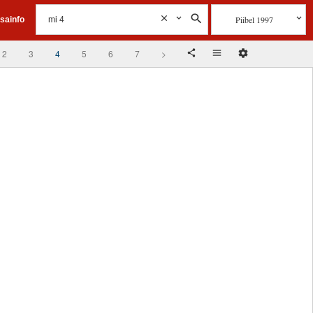
Piibel 1997
isainfo
2
3
4
5
6
7
>