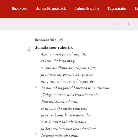
Sisukord
Juhuslik peatükk
Juhuslik salm
Tagasiside
L
<
1
Eestikeelne Piibel 1997
4
Jumala suur rahuriik
1
Aga viimseil päevil sünnib,
et Issanda koja mägi
seisab kindlana kui mägede tipp
ja tõuseb kõrgemale küngastest
ning rahvad voorivad ta juurde.
2
Ja paljud paganad lähevad ning ütlevad:
„Tulge, mingem üles Issanda mäele,
Jaakobi Jumala kotta,
et ta õpetaks meile oma teid
ja et võiksime käia tema radu:
sest Siionist lähtub Seadus
ja Jeruusalemmast Issanda sõna!”
3
Ja tema mõistab kohut