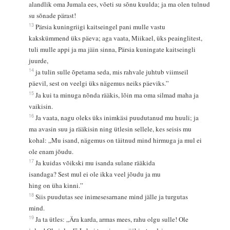
alandlik oma Jumala ees, võeti su sõnu kuulda; ja ma olen tulnud
su sõnade pärast!
13
Pärsia kuningriigi kaitseingel pani mulle vastu
kakskümmend üks päeva; aga vaata, Miikael, üks peainglitest,
tuli mulle appi ja ma jäin sinna, Pärsia kuningate kaitseingli
juurde,
14
ja tulin sulle õpetama seda, mis rahvale juhtub viimseil
päevil, sest on veelgi üks nägemus neiks päeviks.”
15
Ja kui ta minuga nõnda rääkis, lõin ma oma silmad maha ja
vaikisin.
16
Ja vaata, nagu oleks üks inimkäsi puudutanud mu huuli; ja
ma avasin suu ja rääkisin ning ütlesin sellele, kes seisis mu
kohal: „Mu isand, nägemus on täitnud mind hirmuga ja mul ei
ole enam jõudu.
17
Ja kuidas võikski mu isanda sulane rääkida
isandaga? Sest mul ei ole ikka veel jõudu ja mu
hing on üha kinni.”
18
Siis puudutas see inimesesarnane mind jälle ja turgutas
mind.
19
Ja ta ütles: „Ära karda, armas mees, rahu olgu sulle! Ole