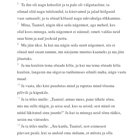
6
Ta ihu oli nagu krüsoliit ja ta pale oli välgutaoline, ta
silmad olid nagu tulelondid, ta käsivarred ja jalad hiilgasid
vase sarnaselt; ja ta sõnad kõlasid nagu rahvahulga rõkkamine.
7
Mina, Taaniel, nägin üksi seda nägemust, aga mehed, kes
olid koos minuga, seda nägemust ei näinud; ometi valdas neid
suur hirm ja nad jooksid peitu.
8
Ma jäin üksi. Ja kui ma nägin seda suurt nägemust, siis ei
olnud mul enam rammu, mu näojume muutus kaameks ja ma jäin
jõuetuks.
9
Ja ma kuulsin tema sõnade kõla; ja kui ma tema sõnade kõla
kuulsin, langesin ma sügavas tardumuses silmili maha, nägu vastu
maad.
10
Ja vaata, üks käsi puudutas mind ja raputas mind tõusma
põlvili ja käpukile.
11
Ja ta ütles mulle: „Taaniel, armas mees, pane tähele sõnu,
mis ma sulle räägin, ja seisa seal, kus sa seisid, sest mind on
nüüd läkitatud sinu juurde!” Ja kui ta minuga neid sõnu rääkis,
seisin ma värisedes.
12
Ja ta ütles mulle: „Ära karda, Taaniel, sest esimesest
päevast peale, kui sa andsid oma südame, et mõista ja olla