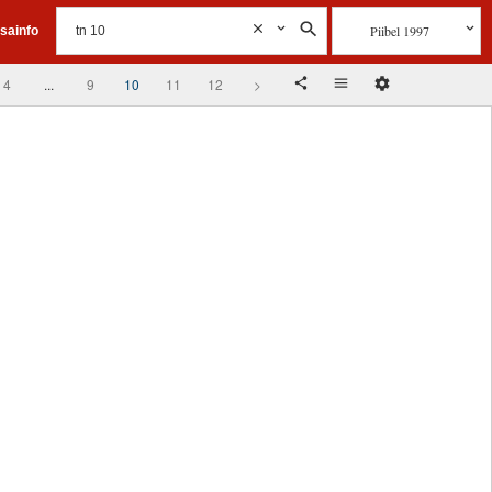
Piibel 1997
isainfo
4
...
9
10
11
12
>