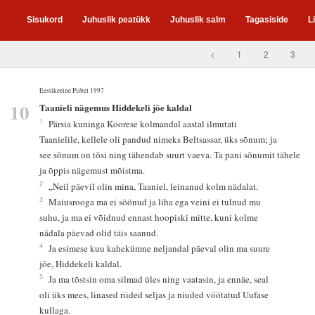
Sisukord
Juhuslik peatükk
Juhuslik salm
Tagasiside
L
<
1
2
3
Eestikeelne Piibel 1997
10
Taanieli nägemus Hiddekeli jõe kaldal
1
Pärsia kuninga Koorese kolmandal aastal ilmutati
Taanielile, kellele oli pandud nimeks Beltsassar, üks sõnum; ja
see sõnum on tõsi ning tähendab suurt vaeva. Ta pani sõnumit tähele
ja õppis nägemust mõistma.
2
„Neil päevil olin mina, Taaniel, leinanud kolm nädalat.
3
Maiusrooga ma ei söönud ja liha ega veini ei tulnud mu
suhu, ja ma ei võidnud ennast hoopiski mitte, kuni kolme
nädala päevad olid täis saanud.
4
Ja esimese kuu kahekümne neljandal päeval olin ma suure
jõe, Hiddekeli kaldal.
5
Ja ma tõstsin oma silmad üles ning vaatasin, ja ennäe, seal
oli üks mees, linased riided seljas ja niuded vöötatud Uufase
kullaga.