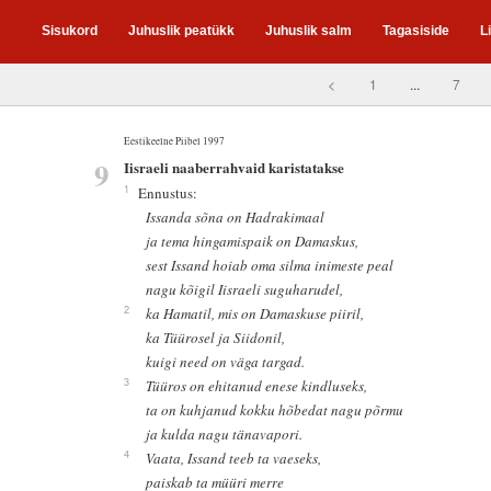
Sisukord
Juhuslik peatükk
Juhuslik salm
Tagasiside
L
<
1
...
7
Eestikeelne Piibel 1997
9
Iisraeli naaberrahvaid karistatakse
1
Ennustus:
Issanda sõna on Hadrakimaal
ja tema hingamispaik on Damaskus,
sest Issand hoiab oma silma inimeste peal
nagu kõigil Iisraeli suguharudel,
2
ka Hamatil, mis on Damaskuse piiril,
ka Tüürosel ja Siidonil,
kuigi need on väga targad.
3
Tüüros on ehitanud enese kindluseks,
ta on kuhjanud kokku hõbedat nagu põrmu
ja kulda nagu tänavapori.
4
Vaata, Issand teeb ta vaeseks,
paiskab ta müüri merre