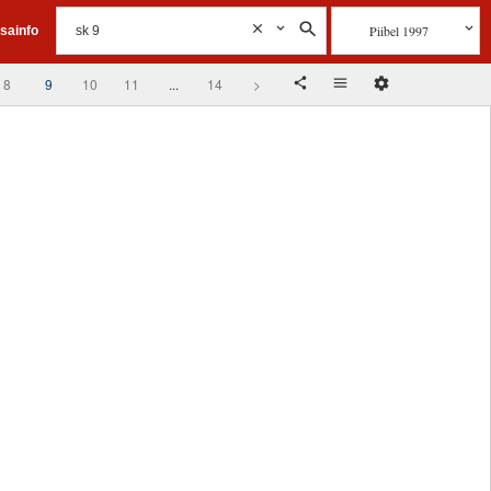
Piibel 1997
isainfo
8
9
10
11
...
14
>