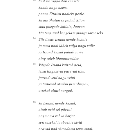
Sest ma vinnastan enesele
Juuda nagu ammu,
panen Efraimi nooleks peale.
Ja ma õhutan su pojad, Siion,
sinu poegade kallale, Jaavan.
Ma teen sind kangelase mõõga sarnaseks.
14
Siis ilmub Issand nende kohale
ja tema nool läheb välja nagu välk;
ja Issand Jumal puhub sarve
ning tuleb lõunatormides.
15
Vägede Issand kaitseb neid,
tema lingukivid purevad liha,
joovad verd nagu veini
ja täituvad otsekui piserdusnõu,
otsekui altari nurgad.
16
Ja Issand, nende Jumal,
aitab neid sel päeval
nagu oma rahva karja;
sest otsekui laubaehte kivid
peavad nad sätendama tema maal.