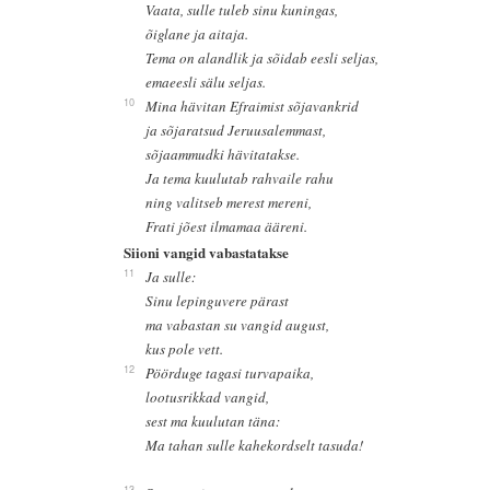
Vaata, sulle tuleb sinu kuningas,
õiglane ja aitaja.
Tema on alandlik ja sõidab eesli seljas,
emaeesli sälu seljas.
10
Mina hävitan Efraimist sõjavankrid
ja sõjaratsud Jeruusalemmast,
sõjaammudki hävitatakse.
Ja tema kuulutab rahvaile rahu
ning valitseb merest mereni,
Frati jõest ilmamaa ääreni.
Siioni vangid vabastatakse
11
Ja sulle:
Sinu lepinguvere pärast
ma vabastan su vangid august,
kus pole vett.
12
Pöörduge tagasi turvapaika,
lootusrikkad vangid,
sest ma kuulutan täna:
Ma tahan sulle kahekordselt tasuda!
13