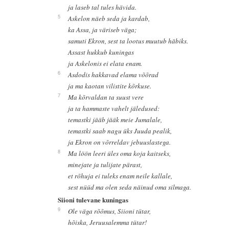
ja laseb tal tules hävida.
5
Askelon näeb seda ja kardab,
ka Assa, ja väriseb väga;
samuti Ekron, sest ta lootus muutub häbiks.
Assast hukkub kuningas
ja Askelonis ei elata enam.
6
Asdodis hakkavad elama võõrad
ja ma kaotan vilistite kõrkuse.
7
Ma kõrvaldan ta suust vere
ja ta hammaste vahelt jäledused:
temastki jääb jääk meie Jumalale,
temastki saab nagu üks Juuda pealik,
ja Ekron on võrreldav jebuuslastega.
8
Ma löön leeri üles oma koja kaitseks,
minejate ja tulijate pärast,
et rõhuja ei tuleks enam neile kallale,
sest nüüd ma olen seda näinud oma silmaga.
Siioni tulevane kuningas
9
Ole väga rõõmus, Siioni tütar,
hõiska, Jeruusalemma tütar!