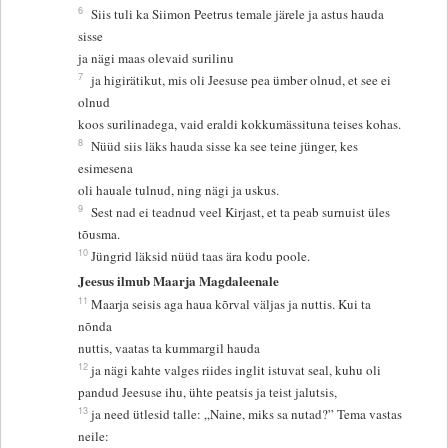
6
Siis tuli ka Siimon Peetrus temale järele ja astus hauda
sisse
ja nägi maas olevaid surilinu
7
ja higirätikut, mis oli Jeesuse pea ümber olnud, et see ei
olnud
koos surilinadega, vaid eraldi kokkumässituna teises kohas.
8
Nüüd siis läks hauda sisse ka see teine jünger, kes
esimesena
oli hauale tulnud, ning nägi ja uskus.
9
Sest nad ei teadnud veel Kirjast, et ta peab surnuist üles
tõusma.
10
Jüngrid läksid nüüd taas ära kodu poole.
Jeesus ilmub Maarja Magdaleenale
11
Maarja seisis aga haua kõrval väljas ja nuttis. Kui ta
nõnda
nuttis, vaatas ta kummargil hauda
12
ja nägi kahte valges riides inglit istuvat seal, kuhu oli
pandud Jeesuse ihu, ühte peatsis ja teist jalutsis,
13
ja need ütlesid talle: „Naine, miks sa nutad?” Tema vastas
neile: