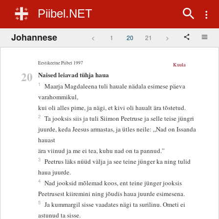
Piibel.NET
Johannese
<
1
20
21
>
Eestikeelne Piibel 1997
Kuula
20
Naised leiavad tühja haua
1
Maarja Magdaleena tuli hauale nädala esimese päeva
varahommikul,
kui oli alles pime, ja nägi, et kivi oli haualt ära tõstetud.
2
Ta jooksis siis ja tuli Siimon Peetruse ja selle teise jüngri
juurde, keda Jeesus armastas, ja ütles neile: „Nad on Issanda
hauast
ära viinud ja me ei tea, kuhu nad on ta pannud.”
3
Peetrus läks nüüd välja ja see teine jünger ka ning tulid
haua juurde.
4
Nad jooksid mõlemad koos, ent teine jünger jooksis
Peetrusest kiiremini ning jõudis haua juurde esimesena.
5
Ja kummargil sisse vaadates nägi ta surilinu. Ometi ei
astunud ta sisse.