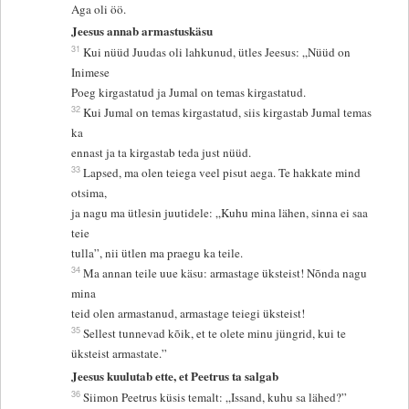
Aga oli öö.
Jeesus annab armastuskäsu
31
Kui nüüd Juudas oli lahkunud, ütles Jeesus: „Nüüd on
Inimese
Poeg kirgastatud ja Jumal on temas kirgastatud.
32
Kui Jumal on temas kirgastatud, siis kirgastab Jumal temas
ka
ennast ja ta kirgastab teda just nüüd.
33
Lapsed, ma olen teiega veel pisut aega. Te hakkate mind
otsima,
ja nagu ma ütlesin juutidele: „Kuhu mina lähen, sinna ei saa
teie
tulla”, nii ütlen ma praegu ka teile.
34
Ma annan teile uue käsu: armastage üksteist! Nõnda nagu
mina
teid olen armastanud, armastage teiegi üksteist!
35
Sellest tunnevad kõik, et te olete minu jüngrid, kui te
üksteist armastate.”
Jeesus kuulutab ette, et Peetrus ta salgab
36
Siimon Peetrus küsis temalt: „Issand, kuhu sa lähed?”