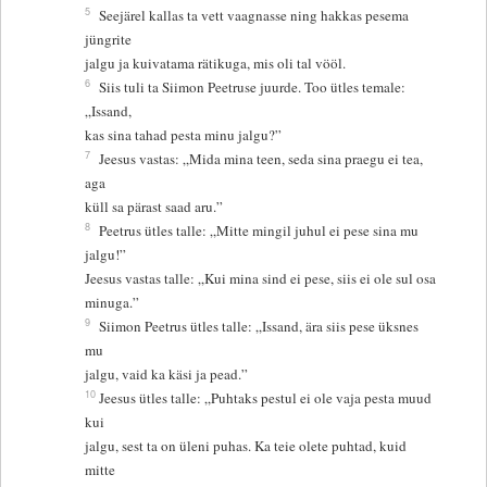
5
Seejärel kallas ta vett vaagnasse ning hakkas pesema
jüngrite
jalgu ja kuivatama rätikuga, mis oli tal vööl.
6
Siis tuli ta Siimon Peetruse juurde. Too ütles temale:
„Issand,
kas sina tahad pesta minu jalgu?”
7
Jeesus vastas: „Mida mina teen, seda sina praegu ei tea,
aga
küll sa pärast saad aru.”
8
Peetrus ütles talle: „Mitte mingil juhul ei pese sina mu
jalgu!”
Jeesus vastas talle: „Kui mina sind ei pese, siis ei ole sul osa
minuga.”
9
Siimon Peetrus ütles talle: „Issand, ära siis pese üksnes
mu
jalgu, vaid ka käsi ja pead.”
10
Jeesus ütles talle: „Puhtaks pestul ei ole vaja pesta muud
kui
jalgu, sest ta on üleni puhas. Ka teie olete puhtad, kuid
mitte