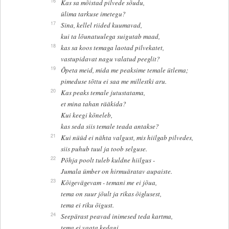
16
Kas sa mõistad pilvede sõudu,
ülima tarkuse imetegu?
17
Sina, kellel riided kuumavad,
kui ta lõunatuulega suigutab maad,
18
kas sa koos temaga laotad pilvekatet,
vastupidavat nagu valatud peeglit?
19
Õpeta meid, mida me peaksime temale ütlema;
pimeduse tõttu ei saa me millestki aru.
20
Kas peaks temale jutustatama,
et mina tahan rääkida?
Kui keegi kõneleb,
kas seda siis temale teada antakse?
21
Kui nüüd ei nähta valgust, mis hiilgab pilvedes,
siis puhub tuul ja toob selguse.
22
Põhja poolt tuleb kuldne hiilgus -
Jumala ümber on hirmuäratav aupaiste.
23
Kõigevägevam - temani me ei jõua,
tema on suur jõult ja rikas õiglusest,
tema ei riku õigust.
24
Seepärast peavad inimesed teda kartma,
tema ei vaata kedagi,