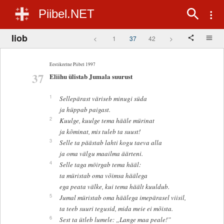
Piibel.NET
Iiob
<
1
37
42
>
Eestikeelne Piibel 1997
37
Eliihu ülistab Jumala suurust
1
Sellepärast väriseb minugi süda
ja hüppab paigast.
2
Kuulge, kuulge tema hääle mürinat
ja kõminat, mis tuleb ta suust!
3
Selle ta päästab lahti kogu taeva alla
ja oma välgu maailma äärteni.
4
Selle taga möirgab tema hääl:
ta müristab oma võimsa häälega
ega peata välke, kui tema häält kuuldub.
5
Jumal müristab oma häälega imepärasel viisil,
ta teeb suuri tegusid, mida meie ei mõista.
6
Sest ta ütleb lumele: „Lange maa peale!”