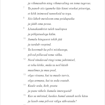
ja vihmasabin ning vihmavaling on tema tugevus.
7
Ta paneb siis igamehe käe kinni otsekui pitseriga,
et kõik inimesed tunneksid ta tegu.
8
Siis läheb metsloom oma peidupaika
ja jääb oma pessa.
9
Lõunakambrist tuleb tuulispea
ja põhjatuulega külm.
10
Jumala hingusest tekib jää
ja tardub veepind.
11
Ta koormab ka pilvi niiskusega,
pilved pilluvad tema välku.
12
Need rändavad ringi tema juhtimisel,
et teha kõike, mida ta neil käsib
maailmas ja maa peal,
13
olgu vitsana, kui ta maale tarvis,
olgu armuna, kui ta seda osutab.
14
Kuule seda, Iiob, peatu
ja pane tähele Jumala imetegusid!
15
Kas sa mõistad, kuidas Jumal annab neile käsu
ja laseb oma pilvest välgu sähvatada?