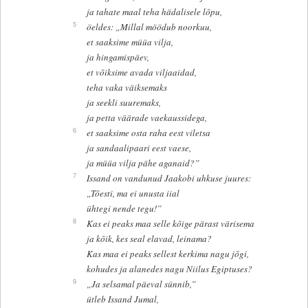
ja tahate maal teha hädalisele lõpu,
5
öeldes: „Millal möödub noorkuu,
et saaksime müüa vilja,
ja hingamispäev,
et võiksime avada viljaaidad,
teha vaka väiksemaks
ja seekli suuremaks,
ja petta väärade vaekaussidega,
6
et saaksime osta raha eest viletsa
ja sandaalipaari eest vaese,
ja müüa vilja pähe aganaid?”
7
Issand on vandunud Jaakobi uhkuse juures:
„Tõesti, ma ei unusta iial
ühtegi nende tegu!”
8
Kas ei peaks maa selle kõige pärast värisema
ja kõik, kes seal elavad, leinama?
Kas maa ei peaks sellest kerkima nagu jõgi,
kohudes ja alanedes nagu Niilus Egiptuses?
9
„Ja selsamal päeval sünnib,”
ütleb Issand Jumal,