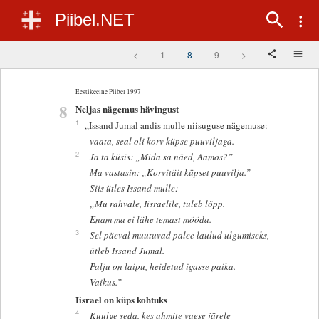
Piibel.NET
<
1
8
9
>
Eestikeelne Piibel 1997
8
Neljas nägemus hävingust
1
„Issand Jumal andis mulle niisuguse nägemuse:
vaata, seal oli korv küpse puuviljaga.
2
Ja ta küsis: „Mida sa näed, Aamos?”
Ma vastasin: „Korvitäit küpset puuvilja.”
Siis ütles Issand mulle:
„Mu rahvale, Iisraelile, tuleb lõpp.
Enam ma ei lähe temast mööda.
3
Sel päeval muutuvad palee laulud ulgumiseks,
ütleb Issand Jumal.
Palju on laipu, heidetud igasse paika.
Vaikus.”
Iisrael on küps kohtuks
4
Kuulge seda, kes ahmite vaese järele