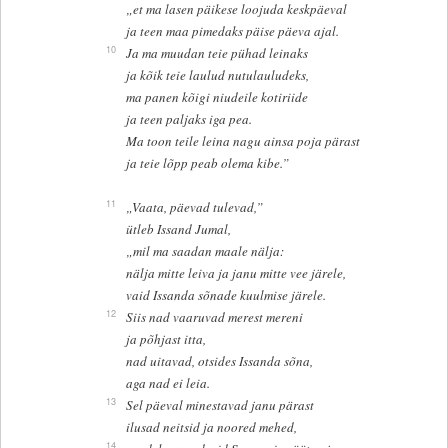
„et ma lasen päikese loojuda keskpäeval
ja teen maa pimedaks päise päeva ajal.
10
Ja ma muudan teie pühad leinaks
ja kõik teie laulud nutulauludeks,
ma panen kõigi niudeile kotiriide
ja teen paljaks iga pea.
Ma toon teile leina nagu ainsa poja pärast
ja teie lõpp peab olema kibe.”
11
„Vaata, päevad tulevad,”
ütleb Issand Jumal,
„mil ma saadan maale nälja:
nälja mitte leiva ja janu mitte vee järele,
vaid Issanda sõnade kuulmise järele.
12
Siis nad vaaruvad merest mereni
ja põhjast itta,
nad uitavad, otsides Issanda sõna,
aga nad ei leia.
13
Sel päeval minestavad janu pärast
ilusad neitsid ja noored mehed,
14