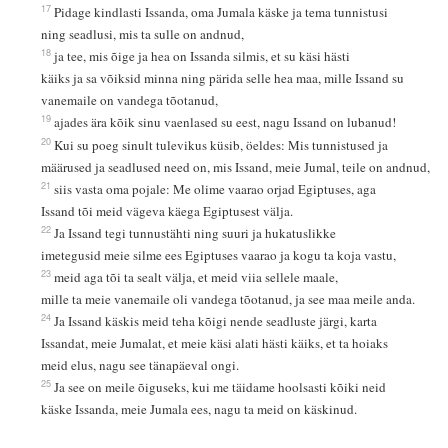
17
Pidage kindlasti Issanda, oma Jumala käske ja tema tunnistusi
ning seadlusi, mis ta sulle on andnud,
18
ja tee, mis õige ja hea on Issanda silmis, et su käsi hästi
käiks ja sa võiksid minna ning pärida selle hea maa, mille Issand su
vanemaile on vandega tõotanud,
19
ajades ära kõik sinu vaenlased su eest, nagu Issand on lubanud!
20
Kui su poeg sinult tulevikus küsib, öeldes: Mis tunnistused ja
määrused ja seadlused need on, mis Issand, meie Jumal, teile on andnud,
21
siis vasta oma pojale: Me olime vaarao orjad Egiptuses, aga
Issand tõi meid vägeva käega Egiptusest välja.
22
Ja Issand tegi tunnustähti ning suuri ja hukatuslikke
imetegusid meie silme ees Egiptuses vaarao ja kogu ta koja vastu,
23
meid aga tõi ta sealt välja, et meid viia sellele maale,
mille ta meie vanemaile oli vandega tõotanud, ja see maa meile anda.
24
Ja Issand käskis meid teha kõigi nende seadluste järgi, karta
Issandat, meie Jumalat, et meie käsi alati hästi käiks, et ta hoiaks
meid elus, nagu see tänapäeval ongi.
25
Ja see on meile õiguseks, kui me täidame hoolsasti kõiki neid
käske Issanda, meie Jumala ees, nagu ta meid on käskinud.