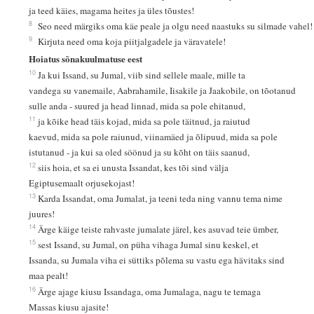
ja teed käies, magama heites ja üles tõustes!
8
Seo need märgiks oma käe peale ja olgu need naastuks su silmade vahel!
9
Kirjuta need oma koja piitjalgadele ja väravatele!
Hoiatus sõnakuulmatuse eest
10
Ja kui Issand, su Jumal, viib sind sellele maale, mille ta
vandega su vanemaile, Aabrahamile, Iisakile ja Jaakobile, on tõotanud
sulle anda - suured ja head linnad, mida sa pole ehitanud,
11
ja kõike head täis kojad, mida sa pole täitnud, ja raiutud
kaevud, mida sa pole raiunud, viinamäed ja õlipuud, mida sa pole
istutanud - ja kui sa oled söönud ja su kõht on täis saanud,
12
siis hoia, et sa ei unusta Issandat, kes tõi sind välja
Egiptusemaalt orjusekojast!
13
Karda Issandat, oma Jumalat, ja teeni teda ning vannu tema nime
juures!
14
Ärge käige teiste rahvaste jumalate järel, kes asuvad teie ümber,
15
sest Issand, su Jumal, on püha vihaga Jumal sinu keskel, et
Issanda, su Jumala viha ei süttiks põlema su vastu ega hävitaks sind
maa pealt!
16
Ärge ajage kiusu Issandaga, oma Jumalaga, nagu te temaga
Massas kiusu ajasite!