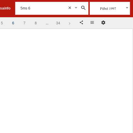
Piibel 1997
isainfo
5
6
7
8
...
34
>