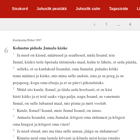
Sisukord
Juhuslik peatükk
Juhuslik salm
Tagasiside
L
<
1
...
4
Eestikeelne Piibel 1997
6
Kohustus pidada Jumala käske
1
Ja need on käsud, määrused ja seadlused, mida Issand, teie
Jumal, käskis teile õpetada täitmiseks maal, kuhu te lähete, et seda pärida,
2
selleks, et sa kardaksid Issandat, oma Jumalat, pidades kõiki
tema määrusi ja käske, mis mina sulle andsin, sina ja su poeg ja su
pojapoeg, kogu oma eluaja ja et su päevi pikendataks.
3
Nüüd siis kuule, Iisrael, ja täida seda hoolsasti, et su käsi
hästi käiks ja et teid saaks väga palju, nagu Issand, su vanemate
Jumal, on sulle lubanud maal, mis piima ja mett voolab.
4
Kuule, Iisrael! Issand, meie Jumal Issand, on ainus.
5
Armasta Issandat, oma Jumalat, kõigest oma südamest ja kõigest
oma hingest ja kõigest oma väest!
6
Ja need sõnad, mis ma täna sulle annan, jäägu su südamesse!
7
Kinnita neid oma lastele kõvasti ja kõnele neist kojas istudes