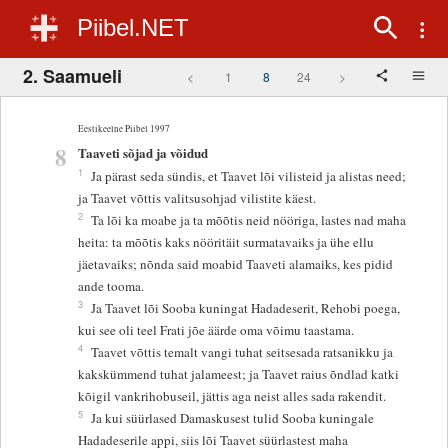
Piibel.NET
2. Saamueli
<
1
8
24
>
Eestikeelne Piibel 1997
8
Taaveti sõjad ja võidud
1
Ja pärast seda sündis, et Taavet lõi vilisteid ja alistas need;
ja Taavet võttis valitsusohjad vilistite käest.
2
Ta lõi ka moabe ja ta mõõtis neid nööriga, lastes nad maha
heita: ta mõõtis kaks nööritäit surmatavaiks ja ühe ellu
jäetavaiks; nõnda said moabid Taaveti alamaiks, kes pidid
ande tooma.
3
Ja Taavet lõi Sooba kuningat Hadadeserit, Rehobi poega,
kui see oli teel Frati jõe äärde oma võimu taastama.
4
Taavet võttis temalt vangi tuhat seitsesada ratsanikku ja
kakskümmend tuhat jalameest; ja Taavet raius õndlad katki
kõigil vankrihobuseil, jättis aga neist alles sada rakendit.
5
Ja kui süürlased Damaskusest tulid Sooba kuningale
Hadadeserile appi, siis lõi Taavet süürlastest maha