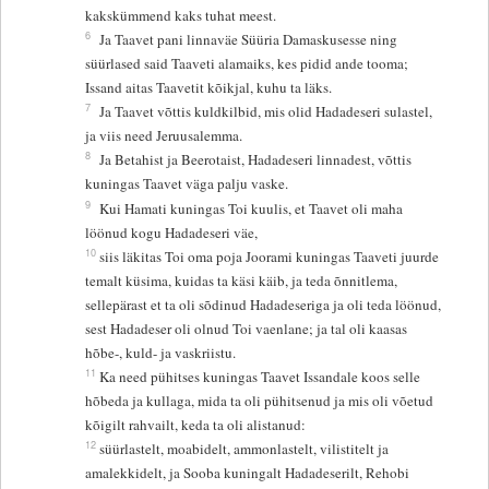
kakskümmend kaks tuhat meest.
6
Ja Taavet pani linnaväe Süüria Damaskusesse ning
süürlased said Taaveti alamaiks, kes pidid ande tooma;
Issand aitas Taavetit kõikjal, kuhu ta läks.
7
Ja Taavet võttis kuldkilbid, mis olid Hadadeseri sulastel,
ja viis need Jeruusalemma.
8
Ja Betahist ja Beerotaist, Hadadeseri linnadest, võttis
kuningas Taavet väga palju vaske.
9
Kui Hamati kuningas Toi kuulis, et Taavet oli maha
löönud kogu Hadadeseri väe,
10
siis läkitas Toi oma poja Joorami kuningas Taaveti juurde
temalt küsima, kuidas ta käsi käib, ja teda õnnitlema,
sellepärast et ta oli sõdinud Hadadeseriga ja oli teda löönud,
sest Hadadeser oli olnud Toi vaenlane; ja tal oli kaasas
hõbe-, kuld- ja vaskriistu.
11
Ka need pühitses kuningas Taavet Issandale koos selle
hõbeda ja kullaga, mida ta oli pühitsenud ja mis oli võetud
kõigilt rahvailt, keda ta oli alistanud:
12
süürlastelt, moabidelt, ammonlastelt, vilistitelt ja
amalekkidelt, ja Sooba kuningalt Hadadeserilt, Rehobi