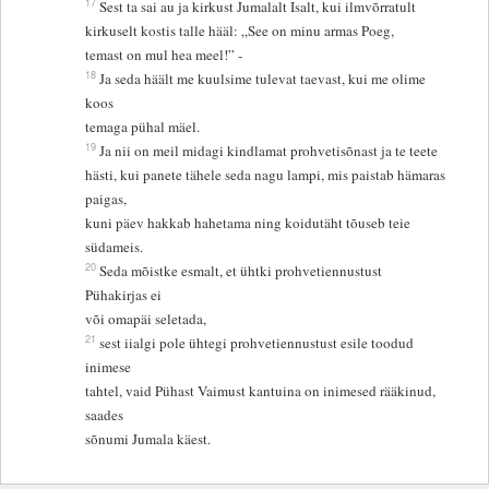
17
Sest ta sai au ja kirkust Jumalalt Isalt, kui ilmvõrratult
kirkuselt kostis talle hääl: „See on minu armas Poeg,
temast on mul hea meel!” -
18
Ja seda häält me kuulsime tulevat taevast, kui me olime
koos
temaga pühal mäel.
19
Ja nii on meil midagi kindlamat prohvetisõnast ja te teete
hästi, kui panete tähele seda nagu lampi, mis paistab hämaras
paigas,
kuni päev hakkab hahetama ning koidutäht tõuseb teie
südameis.
20
Seda mõistke esmalt, et ühtki prohvetiennustust
Pühakirjas ei
või omapäi seletada,
21
sest iialgi pole ühtegi prohvetiennustust esile toodud
inimese
tahtel, vaid Pühast Vaimust kantuina on inimesed rääkinud,
saades
sõnumi Jumala käest.