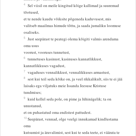
4
Sel viisil on meile kingitud kõige kallimad ja suuremad
tõotused,
et te nende kaudu võiksite põgeneda kaduvusest, mis
valitseb maailmas himude tõttu, ja saada jumaliku loomuse
osaliseks.
5
Just seepärast te peategi olema kõigiti valmis arendama
oma usus
voorust, vooruses tunnetust,
6
tunnetuses kasinust, kasinuses kannatlikkust,
kannatlikkuses vagadust,
7
vagaduses vennalikkust, vennalikkuses armastust,
8
sest kui teil seda kõike on, ja veel rikkalikult, siis te ei jää
laisaks ega viljatuks meie Issanda Jeesuse Kristuse
tundmises;
9
kuid kellel seda pole, on pime ja lühinägelik; ta on
unustanud,
et on puhastatud oma endistest pattudest.
10
Seepärast, vennad, olge veelgi innukamad kindlustama
oma
kutsumist ja äravalimist, sest kui te seda teete, ei väärata te