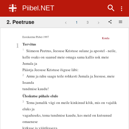
Piibel.NET
2. Peetruse
<
1
3
>
Eestikeelne Piibel 1997
Kuula
1
Tervitus
1
Siimeon Peetrus, Jeesuse Kristuse sulane ja apostel - neile,
kelle osaks on saanud meie omaga sama kallis usk meie
Jumala ja
Päästja Jeesuse Kristuse õiguse läbi:
2
Armu ja rahu saagu teile rohkesti Jumala ja Jeesuse, meie
Issanda
tundmise kaudu!
Üleskutse pühale elule
3
Tema jumalik vägi on meile kinkinud kõik, mis on vajalik
eluks ja
vagaduseks, tema tundmise kaudu, kes meid on kutsunud
omaenese
kirkuse ja väärikusega.